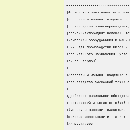
+------------------------------
¦Формовочно-намоточные агрегаты
¦агрегаты и машины, входящие в 
¦производства поликапроамидных,
¦поливинилхлоридных волокон; те
¦комплексы оборудования и машин
¦них, для производства нитей и 
¦специального назначения (углен
¦винол, терлон)                
+------------------------------
¦Агрегаты и машины, входящие в 
¦производства вискозной техниче
+------------------------------
¦Дробильно-размольное оборудова
¦нержавеющей и кислотостойкой с
¦(мельницы шаровые, валковые, д
¦щековые молотковые и т.д.) в п
¦химреактивов                  