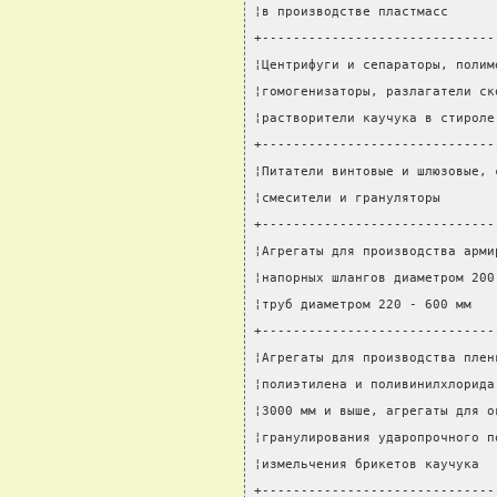
¦в производстве пластмасс      
+------------------------------
¦Центрифуги и сепараторы, полим
¦гомогенизаторы, разлагатели ск
¦растворители каучука в стироле
+------------------------------
¦Питатели винтовые и шлюзовые, 
¦смесители и грануляторы       
+------------------------------
¦Агрегаты для производства арми
¦напорных шлангов диаметром 200
¦труб диаметром 220 - 600 мм   
+------------------------------
¦Агрегаты для производства плен
¦полиэтилена и поливинилхлорида
¦3000 мм и выше, агрегаты для о
¦гранулирования ударопрочного п
¦измельчения брикетов каучука  
+------------------------------