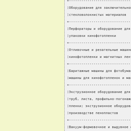
+------------------------------
¦Оборудование для заключительно
¦стекловолокнистых материалов  
+------------------------------
¦Перфораторы и оборудование для
¦упаковки кинофотопленки       
+------------------------------
¦Отливочные и резательные машин
¦кинофотопленки и магнитных лен
+------------------------------
¦Баритажные машины для фотобума
¦машины для кинофотопленок и ма
+------------------------------
¦Экструзионное оборудование для
¦труб, листа, профильно-погонаж
¦пленки; экструзионное оборудов
¦производстве пенопластов      
+------------------------------
¦Вакуум-формовочное и выдувное 