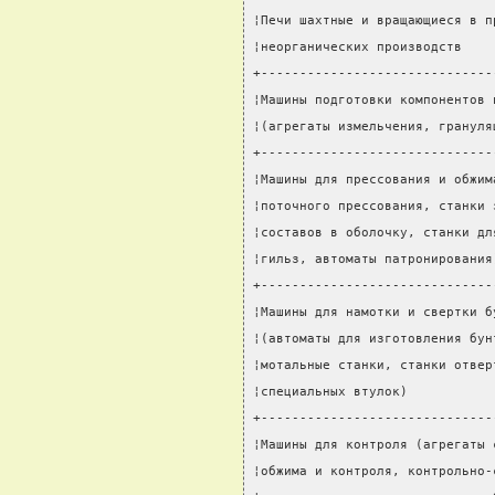
¦Печи шахтные и вращающиеся в п
¦неорганических производств    
+------------------------------
¦Машины подготовки компонентов 
¦(агрегаты измельчения, грануля
+------------------------------
¦Машины для прессования и обжим
¦поточного прессования, станки 
¦составов в оболочку, станки дл
¦гильз, автоматы патронирования
+------------------------------
¦Машины для намотки и свертки б
¦(автоматы для изготовления бун
¦мотальные станки, станки отвер
¦специальных втулок)           
+------------------------------
¦Машины для контроля (агрегаты 
¦обжима и контроля, контрольно-