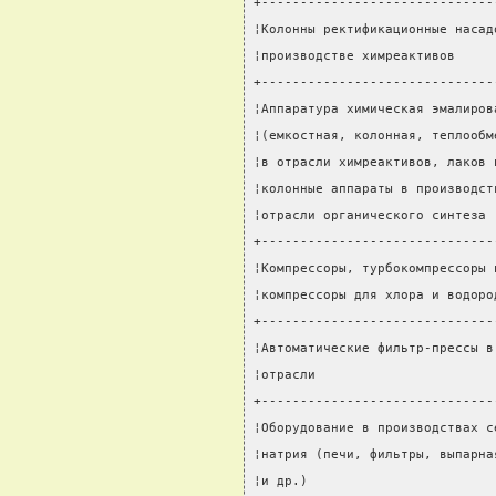
+------------------------------
¦Колонны ректификационные насад
¦производстве химреактивов     
+------------------------------
¦Аппаратура химическая эмалиров
¦(емкостная, колонная, теплообм
¦в отрасли химреактивов, лаков 
¦колонные аппараты в производст
¦отрасли органического синтеза 
+------------------------------
¦Компрессоры, турбокомпрессоры 
¦компрессоры для хлора и водоро
+------------------------------
¦Автоматические фильтр-прессы в
¦отрасли                       
+------------------------------
¦Оборудование в производствах с
¦натрия (печи, фильтры, выпарна
¦и др.)                        