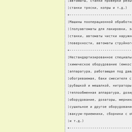
¦автоматы, станки проверки резь
¦станки тряски, копры и т.д.)  
+------------------------------
¦Машины пооперационной обработк
¦(полуавтоматы для лакировки, з
¦станки, автоматы чистки наружн
¦поверхности, автоматы струйног
+------------------------------
¦Нестандартизированное специаль
¦химическое оборудование (емкос
¦аппаратура, работающая под дав
¦обогреваемая, баки смесителя с
¦рубашкой и мешалкой, нитраторы
¦теплообменная аппаратура, дози
¦оборудование, дозаторы, мерник
¦сушильное и другое оборудовани
¦вакуум-приемники, сборники с о
¦и т.д.)                       
+------------------------------