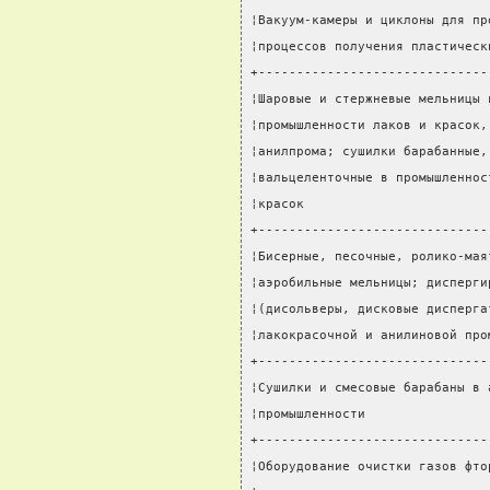
¦Вакуум-камеры и циклоны для пр
¦процессов получения пластическ
+------------------------------
¦Шаровые и стержневые мельницы 
¦промышленности лаков и красок,
¦анилпрома; сушилки барабанные,
¦вальцеленточные в промышленнос
¦красок                        
+------------------------------
¦Бисерные, песочные, ролико-мая
¦аэробильные мельницы; дисперги
¦(дисольверы, дисковые дисперга
¦лакокрасочной и анилиновой про
+------------------------------
¦Сушилки и смесовые барабаны в 
¦промышленности                
+------------------------------
¦Оборудование очистки газов фто