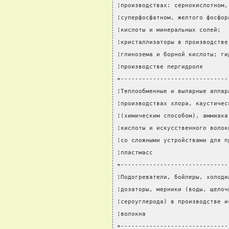
¦производствах: сернокислотном,
¦суперфосфатном, желтого фосфор
¦кислоты и минеральных солей;  
¦кристаллизаторы в производстве
¦глинозема и борной кислоты; ги
¦производстве пергидроля       
+------------------------------
¦Теплообменные и выпарные аппар
¦производствах хлора, каустичес
¦(химическим способом), аммиака
¦кислоты и искусственного волок
¦со сложными устройствами для п
¦пластмасс                     
+------------------------------
¦Подогреватели, бойлеры, холоди
¦дозаторы, мерники (воды, щелоч
¦сероуглерода) в производстве и
¦волокна                       
+------------------------------