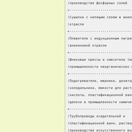
¦производстве фосфорных солей  
+------------------------------
¦Сушилки с кипящим слоем в анил
¦отрасли                       
+------------------------------
¦Плавители с индукционным нагре
¦анилиновой отрасли            
+------------------------------
¦Шнековые прессы и смесители (м
¦промышленности неорганических 
+------------------------------
¦Подогреватели, мерники, дозато
¦холодильники, емкости для раст
¦кислоты, пластификационной ван
¦щелочи в промышленности химиче
+------------------------------
¦Трубопроводы осадительной и   
¦пластификационной ванн, раство
¦производстве искусственного во