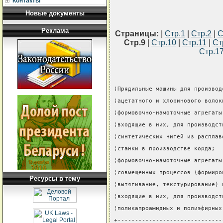
Контакты
Новые документы
Реклама
Страницы:
|
Стр.1
|
Стр.2
|
С
Стр.9
|
Стр.10
|
Стр.11
|
Ст
Стр.1
¦Прядильные машины для производ
¦ацетатного и хлоринового волок
¦формовочно-намоточные агрегаты
¦входящие в них, для производст
¦синтетических нитей из расплав
¦станки в производстве корда;  
¦формовочно-намоточные агрегаты
¦совмещенных процессов (формиро
Ресурсы в тему
¦вытягивание, текстурирование) 
¦входящие в них, для производст
¦поликапроамидных и полиэфирных
+------------------------------