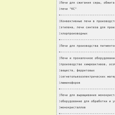
¦Печи для сжигания серы, обжига
¦печи "КС"                     
+------------------------------
¦Конвективные печи в производст
¦этилена, печи синтеза для прои
¦хлорпроизводных               
+------------------------------
¦Печи для производства пигменто
+------------------------------
¦Печи и прокалочное оборудовани
¦производстве химреактивов, осо
¦веществ, ферритовых           
¦сегнетопьезоэлектрических мате
¦люминофоров                   
+------------------------------
¦Печи для выращивания монокрист
¦оборудование для обработки и у
¦монокристаллов                
+------------------------------