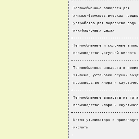
+------------------------------
¦Теплообменные аппараты для    
¦химико-фармацевтических предпр
¦устройства для подогрева воды 
¦инкубационных цехах           
+------------------------------
¦Теплообменные и колонные аппар
¦производстве уксусной кислоты 
+------------------------------
¦Теплообменные аппараты в произ
¦этилена, установки осушки возд
¦производстве хлора и каустичес
+------------------------------
¦Теплообменные аппараты из тита
¦производстве хлора и каустичес
+------------------------------
¦Котлы-утилизаторы в производст
¦кислоты                       
+------------------------------