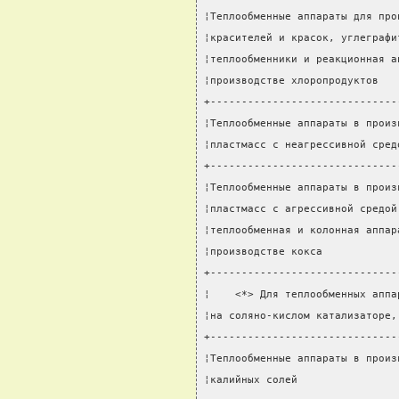
¦Теплообменные аппараты для про
¦красителей и красок, углеграфи
¦теплообменники и реакционная а
¦производстве хлоропродуктов   
+------------------------------
¦Теплообменные аппараты в произ
¦пластмасс с неагрессивной сред
+------------------------------
¦Теплообменные аппараты в произ
¦пластмасс с агрессивной средой
¦теплообменная и колонная аппар
¦производстве кокса            
+------------------------------
¦    <*> Для теплообменных аппа
¦на соляно-кислом катализаторе,
+------------------------------
¦Теплообменные аппараты в произ
¦калийных солей                