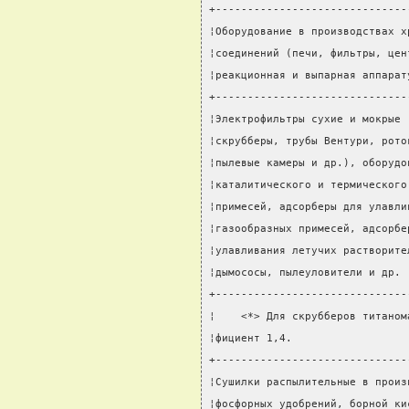
+------------------------------
¦Оборудование в производствах х
¦соединений (печи, фильтры, цен
¦реакционная и выпарная аппарат
+------------------------------
¦Электрофильтры сухие и мокрые 
¦скрубберы, трубы Вентури, рото
¦пылевые камеры и др.), оборудо
¦каталитического и термического
¦примесей, адсорберы для улавли
¦газообразных примесей, адсорбе
¦улавливания летучих растворите
¦дымососы, пылеуловители и др. 
+------------------------------
¦    <*> Для скрубберов титаном
¦фициент 1,4.                  
+------------------------------
¦Сушилки распылительные в произ
¦фосфорных удобрений, борной ки