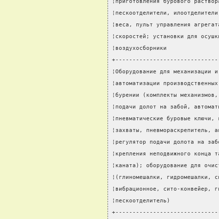
¦приготовления бурового раствор
¦пескоотделители, илоотделители
¦веса, пульт управления агрегат
¦скоростей; установки для осушк
¦воздухосборники               
+------------------------------
¦Оборудование для механизации и
¦автоматизации производственных
¦бурении (комплекты механизмов,
¦подачи долот на забой, автомат
¦пневматические буровые ключи, 
¦захваты, пневмораскрепитель, а
¦регулятор подачи долота на заб
¦крепления неподвижного конца т
¦каната); оборудование для очис
¦(глиномешалки, гидромешалки, с
¦вибрационное, сито-конвейер, г
¦пескоотделитель)              
+------------------------------