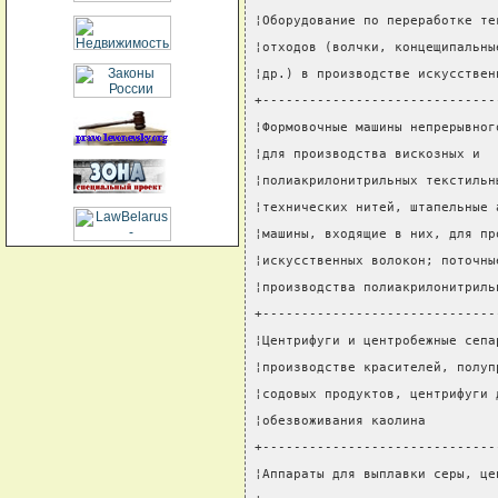
¦Оборудование по переработке те
¦отходов (волчки, концещипальны
¦др.) в производстве искусствен
+------------------------------
¦Формовочные машины непрерывног
¦для производства вискозных и  
¦полиакрилонитрильных текстильн
¦технических нитей, штапельные 
¦машины, входящие в них, для пр
¦искусственных волокон; поточны
¦производства полиакрилонитриль
+------------------------------
¦Центрифуги и центробежные сепа
¦производстве красителей, полуп
¦содовых продуктов, центрифуги 
¦обезвоживания каолина         
+------------------------------
¦Аппараты для выплавки серы, це