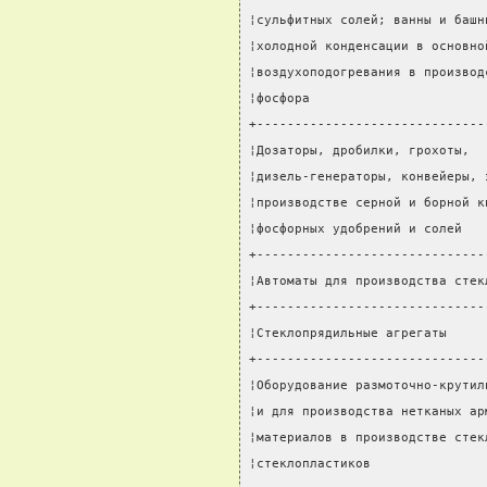
¦сульфитных солей; ванны и башн
¦холодной конденсации в основно
¦воздухоподогревания в производ
¦фосфора                       
+------------------------------
¦Дозаторы, дробилки, грохоты,  
¦дизель-генераторы, конвейеры, 
¦производстве серной и борной к
¦фосфорных удобрений и солей   
+------------------------------
¦Автоматы для производства стек
+------------------------------
¦Стеклопрядильные агрегаты     
+------------------------------
¦Оборудование размоточно-крутил
¦и для производства нетканых ар
¦материалов в производстве стек
¦стеклопластиков               