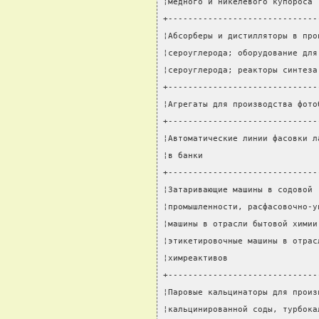
¦медного и никелевого купороса 
+------------------------------
¦Абсорберы и дистилляторы в про
¦сероуглерода; оборудование для
¦сероуглерода; реакторы синтеза
+------------------------------
¦Агрегаты для производства фото
+------------------------------
¦Автоматические линии фасовки л
¦в банки                       
+------------------------------
¦Затаривающие машины в содовой 
¦промышленности, расфасовочно-у
¦машины в отрасли бытовой химии
¦этикетировочные машины в отрас
¦химреактивов                  
+------------------------------
¦Паровые кальцинаторы для произ
¦кальцинированной соды, турбока