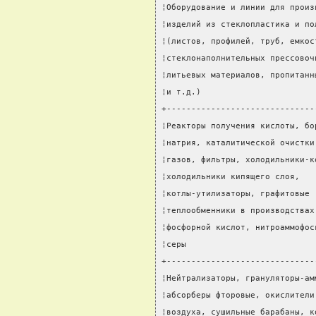
¦Оборудование и линии для произ
¦изделий из стеклопластика и по
¦(листов, профилей, труб, емкос
¦стеклонаполнительных прессовоч
¦литьевых материалов, пропитанн
¦и т.д.)                       
+------------------------------
¦Реакторы получения кислоты, бо
¦натрия, каталитической очистки
¦газов, фильтры, холодильники-к
¦холодильники кипящего слоя,   
¦котлы-утилизаторы, графитовые 
¦теплообменники в производствах
¦фосфорной кислот, нитроаммофос
¦серы                          
+------------------------------
¦Нейтрализаторы, грануляторы-ам
¦абсорберы фторовые, окислители
¦воздуха, сушильные барабаны, к