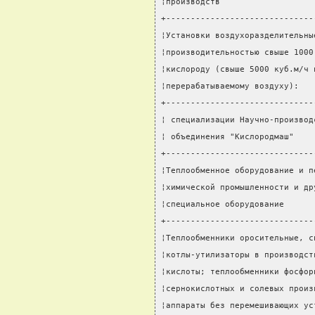
¦производств                   
+------------------------------
¦Установки воздухоразделительны
¦производительностью свыше 1000
¦кислороду (свыше 5000 куб.м/ч 
¦перерабатываемому воздуху):   
+------------------------------
¦ специализации Научно-производ
¦ объединения "Кислородмаш"    
+------------------------------
¦Теплообменное оборудование и п
¦химической промышленности и др
¦специальное оборудование      
+------------------------------
¦Теплообменники оросительные, с
¦котлы-утилизаторы в производст
¦кислоты; теплообменники фосфор
¦сернокислотных и солевых произ
¦аппараты без перемешивающих ус