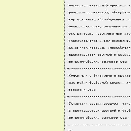
¦емкости, реакторы фтористого а
¦реакторы с мешалкой, абсорберы
¦вертикальные, абсорбционные ко
¦фильтры кислоты, репульпаторы 
¦экстракторы, подогреватели хво
¦горизонтальные и вертикальные,
¦котлы-утилизаторы, теплообменн
¦производствах азотной и фосфор
¦нитроаммофоски, выплавки серы 
+------------------------------
¦Смесители с фильтрами в произв
¦азотной и фосфорной кислот, ни
¦выплавки серы                 
+------------------------------
¦Установки осушки воздуха, ваку
¦в производствах азотной и фосф
¦нитроаммофоски, выплавки серы 
+------------------------------