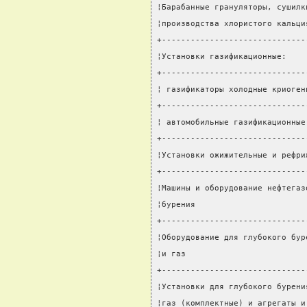
¦Барабанные грануляторы, сушилк
¦производства хлористого кальци
+------------------------------
¦Установки газификационные:    
+------------------------------
¦ газификаторы холодные криоген
+------------------------------
¦ автомобильные газификационные
+------------------------------
¦Установки ожижительные и рефри
+------------------------------
¦Машины и оборудование нефтегаз
¦бурения                       
+------------------------------
¦Оборудование для глубокого бур
¦и газ                         
+------------------------------
¦Установки для глубокого бурени
¦газ (комплектные) и агрегаты и