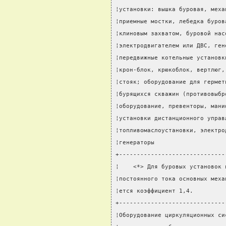
¦установки: вышка буровая, меха
¦приемные мостки, лебедка буров
¦клиновым захватом, буровой нас
¦электродвигателем или ДВС, ген
¦передвижные котельные установк
¦крон-блок, крюкоблок, вертлюг,
¦стояк; оборудование для гермет
¦бурящихся скважин (противовыбр
¦оборудование, превенторы, мани
¦установки дистанционного управ
¦топливомаслоустановки, электро
¦генераторы                    
+------------------------------
¦    <*> Для буровых установок 
¦постоянного тока основных меха
¦ется коэффициент 1,4.         
+------------------------------
¦Оборудование циркуляционных си