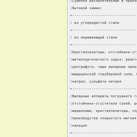
¦Сушилки распылительные в произ
¦бытовой химии:                
+------------------------------
¦ из углеродистой стали        
+------------------------------
¦ из нержавеющей стали         
+------------------------------
¦Кристаллизаторы, отстойники-сг
¦металлургического сырья; реакт
¦центрифуги, чаши выпарные прои
¦медицинской глауберовой соли, 
¦натрия, сульфата натрия       
+------------------------------
¦Выпарные аппараты погружного г
¦отстойники-сгустители солей, р
¦мешалками, кристаллизаторы, ск
¦производства хлористого магния
¦кальция                       
+------------------------------