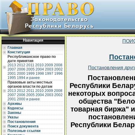
Навигация
ПОИ
Главная
Конституция
Постан
Республиканское право по
дате принятия
2013
2012
2011
2010
2009
2008
Постановления друг
2007
2006
2005
2004
2003
2002
2001
2000
1999
1998
1997
1996
Постановлен
1995
1994 и ранее
Правовые акты местных
Республики Белару
органов власти по датам
2013
2012
2011
2010
2009
2008
некоторых вопроса
2007
2006
2005
2004
2003
2002
2001
2000 и ранее
общества "Бело
Архивы
товарная биржа" и
Кодексы
Законы
постановлен
Указы
Постановления
Республики Белару
Поиск документа
Полезные ссылки