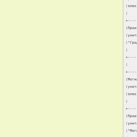
¦элек
¦    
+----
¦Прои
¦унит
¦"Гро
¦    
+----
¦    
+----
¦Моги
¦унит
¦элек
¦    
+----
¦Прои
¦унит
¦"Мог