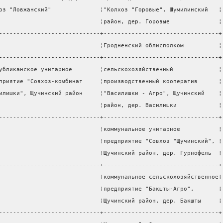
оз "Ловжанский"              ¦"Колхоз "Горовые", Шумилинский   ¦
                             ¦район, дер. Горовые              ¦
-----------------------------+---------------------------------+
                             ¦Гродненский облисполком          ¦
-----------------------------+---------------------------------+
убликанское унитарное        ¦сельскохозяйственный             ¦
приятие "Совхоз-комбинат     ¦производственный кооператив      ¦
илишки", Щучинский район     ¦"Василишки - Агро", Щучинский    ¦
                             ¦район, дер. Василишки            ¦
-----------------------------+---------------------------------+
                             ¦коммунальное унитарное           ¦
                             ¦предприятие "Совхоз "Щучинский", ¦
                             ¦Щучинский район, дер. Гурнофель  ¦
-----------------------------+---------------------------------+
                             ¦коммунальное сельскохозяйственное¦
                             ¦предприятие "Бакшты-Агро",       ¦
                             ¦Щучинский район, дер. Бакшты     ¦
-----------------------------+---------------------------------+