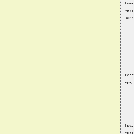
¦Гоме
¦унит
¦элек
¦    
+----
¦    
¦    
¦    
¦    
+----
¦Респ
¦пред
¦    
¦    
+----
¦    
+----
¦Грод
¦унит