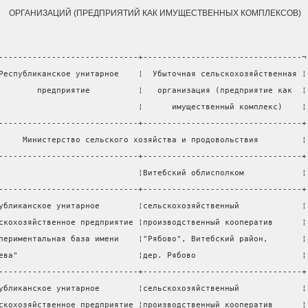
ОРГАНИЗАЦИЙ (ПРЕДПРИЯТИЙ КАК ИМУЩЕСТВЕННЫХ КОМПЛЕКСОВ)
-----------------------------+---------------------------------¬
Республиканское унитарное    ¦  Убыточная сельскохозяйственная ¦
        предприятие          ¦   организация (предприятие как  ¦
                             ¦      имущественный комплекс)    ¦
-----------------------------+---------------------------------+
     Министерство сельского хозяйства и продовольствия         ¦
-----------------------------+---------------------------------+
                             ¦Витебский облисполком            ¦
-----------------------------+---------------------------------+
убликанское унитарное        ¦сельскохозяйственный             ¦
скохозяйственное предприятие ¦производственный кооператив      ¦
периментальная база имени    ¦"Рябово", Витебский район,       ¦
ева"                         ¦дер. Рябово                      ¦
-----------------------------+---------------------------------+
убликанское унитарное        ¦сельскохозяйственный             ¦
скохозяйственное предприятие ¦производственный кооператив      ¦