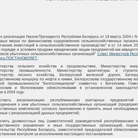
х реализации Указов Президента Республики Беларусь от 19 марта 2004 г. N
орых мерах по финансовому оздоровлению сельскохозяйственных организ
ечению инвестиций в сельскохозяйственное производство" и от 14 июня 20
О порядке и условиях продажи юридическим лицам предприятий как имущес
ексов убыточных сельскохозяйственных организаций"
Совет Министров Респ
русь ПОСТАНОВЛЯЕТ
:
терству сельского хозяйства и продовольствия, Министерству энерг
стерству промышленности, Министерству архитектуры и строител
терству лесного хозяйства, Белорусской железной дороге, Белору
арственному концерну по нефти и химии, Белорусскому государственному к
ой промышленности "Белгоспищепром" совместно с Витебским, Гомел
енским и Могилевским облисполкомами в установленном законодател
е в 2004 году:
ествить реорганизацию республиканских унитарных предприятий
единения к ним убыточных сельскохозяйственных организаций (предприят
ственных комплексов) согласно приложению и принять иные необходимые
нные с реорганизацией данных предприятий;
елить должностных лиц (заместителей руководителей республиканских о
арственного управления и иных государственных организаций, подчи
тельству Республики Беларусь, заместителей председателей облисполкомо
ствления контроля за исполнением настоящего постановления.