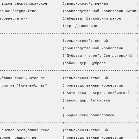
льское республиканское       ¦сельскохозяйственный             ¦
арное предприятие            ¦производственный кооператив имени¦
троэнергетики                ¦Лебедева, Ветковский район,      ¦
                             ¦дер. Даниловичи                  ¦
-----------------------------+---------------------------------+
                             ¦сельскохозяйственный             ¦
                             ¦производственный кооператив      ¦
                             ¦"Дубрава - агро", Светлогорский  ¦
                             ¦район, дер. Дубрава              ¦
-----------------------------+---------------------------------+
убликанское унитарное        ¦сельскохозяйственный             ¦
приятие "Гомельоблгаз"       ¦производственный кооператив      ¦
                             ¦"Антоновка - Агро", Жлобинский   ¦
                             ¦район, дер. Антоновка            ¦
-----------------------------+---------------------------------+
                             ¦Гродненский облисполком          ¦
-----------------------------+---------------------------------+
ненское республиканское      ¦сельскохозяйственный             ¦
арное предприятие            ¦производственный кооператив      ¦