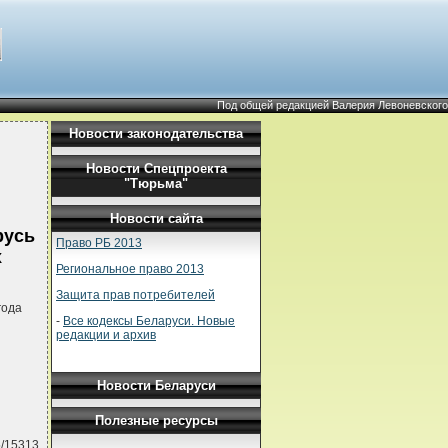
Под общей редакцией Валерия Левоневского
Новости законодательства
Новости Спецпроекта
"Тюрьма"
Новости сайта
русь
Право РБ 2013
х
Региональное право 2013
Защита прав потребителей
года
-
Все кодексы Беларуси. Новые
редакции и архив
Новости Беларуси
Полезные ресурсы
5/15313