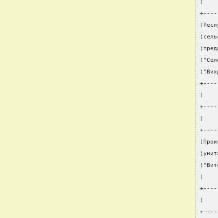
¦    
+----
¦Респ
¦сель
¦пред
¦"Сел
¦"Вих
+----
¦    
+----
¦    
+----
¦Прои
¦унит
¦"Вит
¦    
+----
¦    
+----