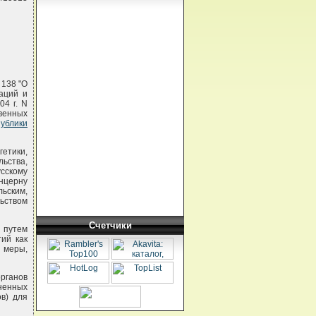
 138 "О
аций и
04 г. N
твенных
ублики
етики,
ьства,
сскому
онцерну
ьским,
ьством
Счетчики
 путем
ий как
 меры,
рганов
ненных
в) для