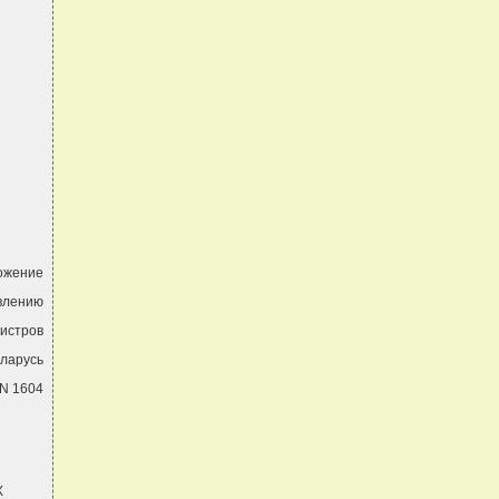
ожение
влению
истров
еларусь
 N 1604
Х