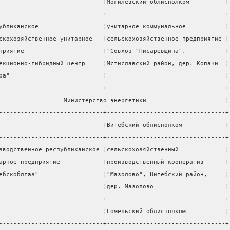
                             ¦Могилевский облисполком          ¦
-----------------------------+---------------------------------+
убликанское                  ¦унитарное коммунальное           ¦
скохозяйственное унитарное   ¦сельскохозяйственное предприятие ¦
приятие                      ¦"Совхоз "Писаревщина",           ¦
екционно-гибридный центр     ¦Мстиславский район, дер. Копачи  ¦
ра"                          ¦                                 ¦
-----------------------------+---------------------------------+
                  Министерство энергетики                      ¦
-----------------------------+---------------------------------+
                             ¦Витебский облисполком            ¦
-----------------------------+---------------------------------+
зводственное республиканское ¦сельскохозяйственный             ¦
арное предприятие            ¦производственный кооператив      ¦
ебскоблгаз"                  ¦"Мазолово", Витебский район,     ¦
                             ¦дер. Мазолово                    ¦
-----------------------------+---------------------------------+
                             ¦Гомельский облисполком           ¦
-----------------------------+---------------------------------+