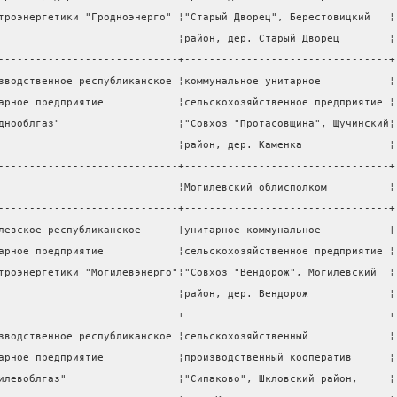
троэнергетики "Гродноэнерго" ¦"Старый Дворец", Берестовицкий   ¦
                             ¦район, дер. Старый Дворец        ¦
-----------------------------+---------------------------------+
зводственное республиканское ¦коммунальное унитарное           ¦
арное предприятие            ¦сельскохозяйственное предприятие ¦
днооблгаз"                   ¦"Совхоз "Протасовщина", Щучинский¦
                             ¦район, дер. Каменка              ¦
-----------------------------+---------------------------------+
                             ¦Могилевский облисполком          ¦
-----------------------------+---------------------------------+
левское республиканское      ¦унитарное коммунальное           ¦
арное предприятие            ¦сельскохозяйственное предприятие ¦
троэнергетики "Могилевэнерго"¦"Совхоз "Вендорож", Могилевский  ¦
                             ¦район, дер. Вендорож             ¦
-----------------------------+---------------------------------+
зводственное республиканское ¦сельскохозяйственный             ¦
арное предприятие            ¦производственный кооператив      ¦
илевоблгаз"                  ¦"Сипаково", Шкловский район,     ¦