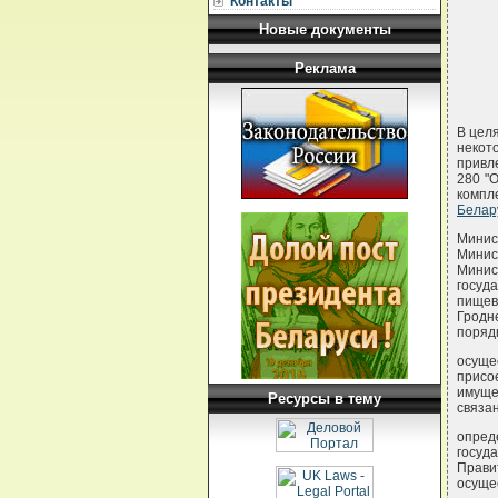
Контакты
Новые документы
Реклама
В целя
некот
привл
280 "
компл
Бела
Минис
Мини
Минис
госуд
пищев
Гродн
порядк
осущ
присо
имуще
Ресурсы в тему
связа
опред
госуд
Прави
осуще