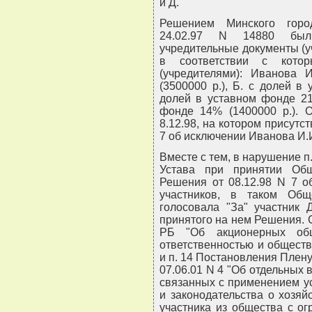
и Д.
Решением Минского город
24.02.97 N 14880 был
учредительные документы (у
в соответствии с кото
(учредителями): Иванова
(3500000 р.), Б. с долей в
долей в уставном фонде 21
фонде 14% (1400000 р.). 
8.12.98, на котором присутс
7 об исключении Иванова И.И
Вместе с тем, в нарушение п.
Устава при принятии Об
Решения от 08.12.98 N 7 о
участников, в таком Об
голосовала "За" участник Д
принятого на нем Решения. Со
РБ "Об акционерных общ
ответственностью и обществ
и п. 14 Постановления Плен
07.06.01 N 4 "Об отдельных 
связанных с применением у
и законодательства о хозя
участника из общества с ог