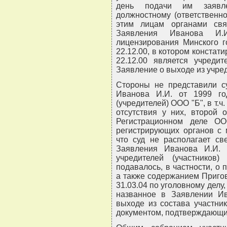
день подачи им заявл
должностному (ответственн
этим лицам органами свя
Заявления Иванова И.
лицензирования Минского г
22.12.00, в котором констати
22.12.00 является учреди
Заявление о выходе из учре
Стороны не представили с
Иванова И.И. от 1999 го
(учредителей) ООО "Б", в т.ч
отсутствия у них, второй 
Регистрационном деле О
регистрирующих органов с 
что суд не располагает с
Заявления Иванова И.И.
учредителей (участников
подавалось, в частности, о
а также содержанием Пригов
31.03.04 по уголовному делу,
названное в Заявлении Ив
выходе из состава участни
документом, подтверждающим