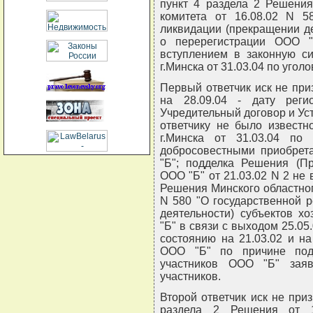
пункт 4 раздела 2 Решения
комитета от 16.08.02 N 5
ликвидации (прекращении де
о перерегистрации ООО 
вступлением в законную си
г.Минска от 31.03.04 по уголо
Первый ответчик иск не приз
на 28.09.04 - дату рег
Учредительный договор и Уст
ответчику не было известн
г.Минска от 31.03.04 по
добросовестными приобрет
"Б"; подделка Решения (Пр
ООО "Б" от 21.03.02 N 2 не 
Решения Минского областног
N 580 "О государственной 
деятельности) субъектов х
"Б" в связи с выходом 25.05.
состоянию на 21.03.02 и на
ООО "Б" по причине под
участников ООО "Б" зая
участников.
Второй ответчик иск не при
раздела 2 Решения от 1