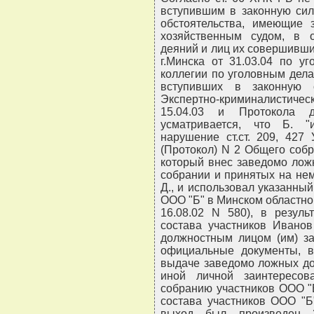
вступившим в законную сил
обстоятельства, имеющие 
хозяйственным судом, в 
деяний и лиц их совершивши
г.Минска от 31.03.04 по у
коллегии по уголовным делам
вступивших в законную с
Экспертно-криминалистичес
15.04.03 и Протокола д
усматривается, что Б. "
нарушение ст.ст. 209, 427
(Протокол) N 2 Общего собр
который внес заведомо лож
собрании и принятых на не
Д., и использовал указанны
ООО "Б" в Минском областно
16.08.02 N 580), в резуль
состава участников Иванов
должностным лицом (им) з
официальные документы, в
выдаче заведомо ложных до
иной личной заинтересов
собранию участников ООО "
состава участников ООО "Б"
выход был произведен 2