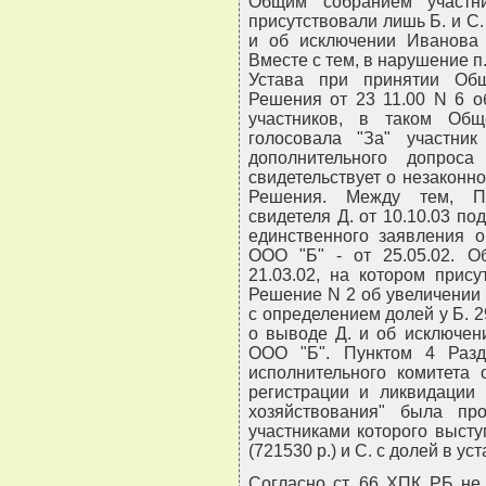
Общим собранием участн
присутствовали лишь Б. и С
и об исключении Иванова 
Вместе с тем, в нарушение п.
Устава при принятии Об
Решения от 23 11.00 N 6 о
участников, в таком Об
голосовала "За" участник
дополнительного допрос
свидетельствует о незаконн
Решения. Между тем, Пр
свидетеля Д. от 10.10.03 п
единственного заявления о
ООО "Б" - от 25.05.02. 
21.03.02, на котором прис
Решение N 2 об увеличении 
с определением долей у Б. 29
о выводе Д. и об исключен
ООО "Б". Пунктом 4 Разд
исполнительного комитета 
регистрации и ликвидации 
хозяйствования" была пр
участниками которого выст
(721530 р.) и С. с долей в у
Согласно ст. 66 ХПК РБ не