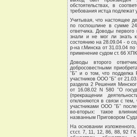
обстоятельствах, в соотве
требования истца подлежат 
Учитывая, что настоящее д
по госпошлине в сумме 24
ответчика. Доводы первого 
знали и не мог ли знать к
состоянию на 28.09.04 - о 
р-на г.Минска от 31.03.04 по
применение судом ст. 66 ХПК
Доводы второго ответч
добросовестными приобрет
"Б" и о том, что подделка
участников ООО "Б" от 21.03.
раздела 2 Решения Минског
от 16.08.02 N 580 "О госу
(прекращении деятельност
отклоняются в связи с тем, 
участниками ООО "Б" после
во-вторых: такое влиян
названным Приговором Суда 
На основании изложенного, 
ст.ст. 7, 11, 12, 86, 88, 92