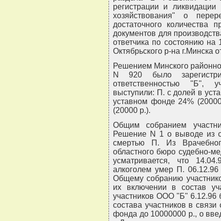
регистрации и ликвидации 
хозяйствования" о пере
достаточного количества 
документов для производства
ответчика по состоянию на
Октябрьского р-на г.Минска о
Решением Минского районног
N 920 было зарегистри
ответственностью "Б", у
выступили: П. с долей в уста
уставном фонде 24% (20000
(20000 р.).
Общим собранием участн
Решение N 1 о выводе из с
смертью П. Из Врачебног
областного бюро судебно-ме
усматривается, что 14.04
алкоголем умер П. 06.12.96
Общему собранию участник
их включении в состав у
участников ООО "Б" 6.12.96
состава участников в связи 
фонда до 10000000 р., о вве