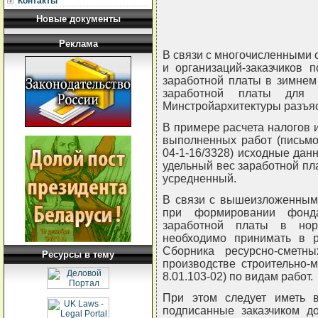
Контакты
Новые документы
Реклама
В связи с многочисленными
и организаций-заказчиков 
заработной платы в зимне
заработной платы для 
Минстройархитектуры разъя
В примере расчета налогов 
выполненных работ (письмо
04-1-16/3328) исходные дан
удельный вес заработной пл
усредненный.
В связи с вышеизложенным,
при формировании фонд
заработной платы в нор
необходимо принимать в р
Сборника ресурсно-сметн
Ресурсы в тему
производстве строительно-
8.01.103-02) по видам работ.
При этом следует иметь в
подписанные заказчиком д