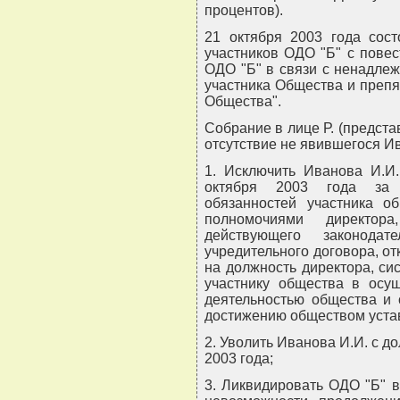
процентов).
21 октября 2003 года сос
участников ОДО "Б" с повес
ОДО "Б" в связи с ненадле
участника Общества и преп
Общества".
Собрание в лице Р. (предста
отсутствие не явившегося И
1. Исключить Иванова И.И.
октября 2003 года за 
обязанностей участника о
полномочиями директор
действующего законода
учредительного договора, от
на должность директора, си
участнику общества в осущ
деятельностью общества и 
достижению обществом уста
2. Уволить Иванова И.И. с д
2003 года;
3. Ликвидировать ОДО "Б" 