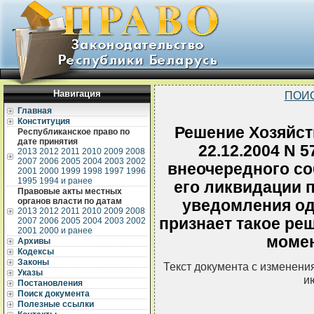
Навигация
ПОИ
Главная
Конституция
Решение Хозяйств
Республиканское право по
дате принятия
22.12.2004 N 
2013
2012
2011
2010
2009
2008
2007
2006
2005
2004
2003
2002
внеочередного со
2001
2000
1999
1998
1997
1996
1995
1994 и ранее
его ликвидации 
Правовые акты местных
органов власти по датам
уведомления одн
2013
2012
2011
2010
2009
2008
признает такое ре
2007
2006
2005
2004
2003
2002
2001
2000 и ранее
момен
Архивы
Кодексы
Законы
Текст документа с изменени
Указы
и
Постановления
Поиск документа
Полезные ссылки