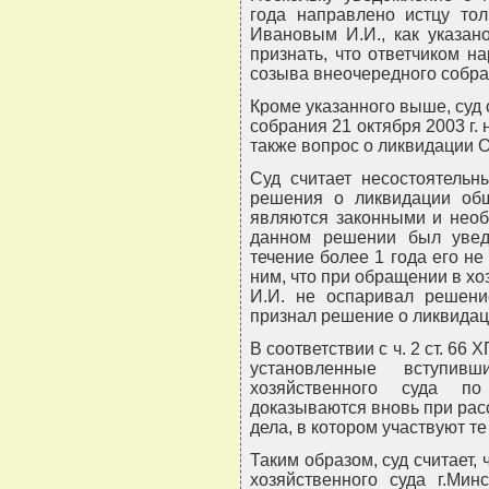
года направлено истцу тол
Ивановым И.И., как указан
признать, что ответчиком 
созыва внеочередного собра
Кроме указанного выше, суд 
собрания 21 октября 2003 г. 
также вопрос о ликвидации О
Суд считает несостоятельн
решения о ликвидации общ
являются законными и необ
данном решении был увед
течение более 1 года его не 
ним, что при обращении в хо
И.И. не оспаривал решени
признал решение о ликвидац
В соответствии с ч. 2 ст. 66
установленные вступи
хозяйственного суда п
доказываются вновь при рас
дела, в котором участвуют т
Таким образом, суд считает,
хозяйственного суда г.Мин