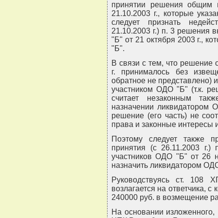
принятии решения общим 
21.10.2003 г., которые ука
следует признать недей
21.10.2003 г.) п. 3 решения
"Б" от 21 октября 2003 г., 
"Б".
В связи с тем, что решение
г. принималось без извещ
обратное не представлено) и
участником ОДО "Б" (т.к. р
считает незаконным так
назначении ликвидатором О
решение (его часть) не соо
права и законные интересы и
Поэтому следует также п
принятия (с 26.11.2003 г.
участников ОДО "Б" от 26 н
назначить ликвидатором ОДО
Руководствуясь ст. 108 Х
возлагается на ответчика, с 
240000 руб. в возмещение р
На основании изложенного, ру