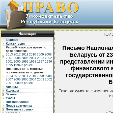
Навигация
ПОИ
Главная
Конституция
Письмо Национал
Республиканское право по
дате принятия
Беларусь от 23
2013
2012
2011
2010
2009
2008
2007
2006
2005
2004
2003
2002
представлении и
2001
2000
1999
1998
1997
1996
1995
1994 и ранее
финансового 
Правовые акты местных
органов власти по датам
государственно
2013
2012
2011
2010
2009
2008
2007
2006
2005
2004
2003
2002
Б
2001
2000 и ранее
Архивы
Текст документа с изменени
Кодексы
Законы
и
Указы
Постановления
Поиск документа
Полезные ссылки