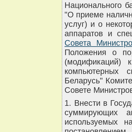
Национального ба
"О приеме наличн
услуг) и о неко
аппаратов и сп
Совета Министр
Положения о по
(модификаций) 
компьютерных с
Беларусь" Комите
Совете Министро
1. Внести в Госу
суммирующих а
используемых н
постановление