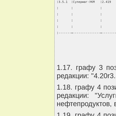
¦3.5.1  ¦Супермаг-УКМ   ¦2.419  
¦       ¦               ¦       
¦       ¦               ¦       
¦       ¦               ¦       
¦       ¦               ¦       
¦-------+---------------+-------
                                
1.17. графу 3 по
редакции: "4.20r3.
1.18. графу 4 по
редакции: "Услу
нефтепродуктов, в
1.19. графу 4 по