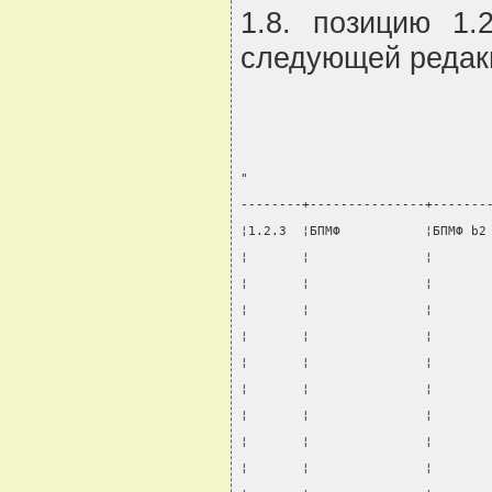
1.8. позицию 1.
следующей редак
"
--------+---------------+-------
¦1.2.3  ¦БПМФ           ¦БПМФ b2
¦       ¦               ¦       
¦       ¦               ¦       
¦       ¦               ¦       
¦       ¦               ¦       
¦       ¦               ¦       
¦       ¦               ¦       
¦       ¦               ¦       
¦       ¦               ¦       
¦       ¦               ¦       