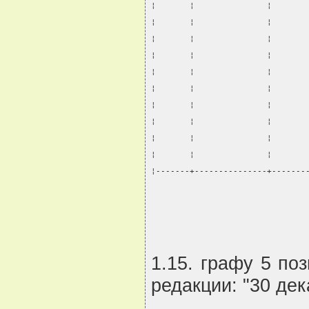
¦       ¦               ¦       
¦       ¦               ¦       
¦       ¦               ¦       
¦       ¦               ¦       
¦       ¦               ¦       
¦       ¦               ¦       
¦       ¦               ¦       
¦       ¦               ¦       
¦       ¦               ¦       
¦       ¦               ¦       
¦-------+---------------+-------
                                
1.15. графу 5 по
редакции: "30 дек