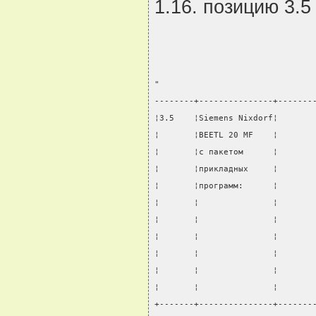
1.16. позицию 3.5
"
--------+---------------+-------
¦3.5    ¦Siemens Nixdorf¦       
¦       ¦BEETL 20 MF    ¦       
¦       ¦с пакетом      ¦       
¦       ¦прикладных     ¦       
¦       ¦программ:      ¦       
¦       ¦               ¦       
¦       ¦               ¦       
¦       ¦               ¦       
¦       ¦               ¦       
¦       ¦               ¦       
¦       ¦               ¦       
+-------+---------------+-------