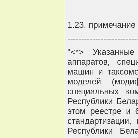
1.23. примечание
-------------------------
"<*> Указанны
аппаратов, спе
машин и таксоме
моделей (моди
специальных ко
Республики Белар
этом реестре и 
стандартизации,
Республики Бел