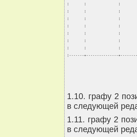
¦       ¦               ¦       
¦       ¦               ¦       
¦       ¦               ¦       
¦       ¦               ¦       
¦       ¦               ¦       
¦       ¦               ¦       
¦       ¦               ¦       
¦-------+---------------+-------
                                
1.10. графу 2 поз
в следующей реда
1.11. графу 2 поз
в следующей реда