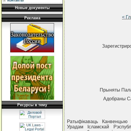
Контакты
Новые документы
< Г
Реклама
Зарегистриро
Прыняты Палат
Адобраны Са
Ресурсы в тему
Ратыфiкаваць Канвенцыю 
Урадам Iсламскай Рэспубл