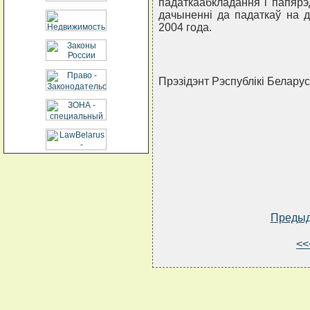
падаткаабкладання i папярэ
дачыненнi да падаткаў на д
2004 года.
Прэзiдэнт Рэспублiкi Бела
Преды
<<