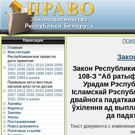
Навигация
ПОИ
Главная
Конституция
Зако
Республиканское право по
дате принятия
2013
2012
2011
2010
2009
2008
Закон Республики
2007
2006
2005
2004
2003
2002
2001
2000
1999
1998
1997
1996
108-З "Аб ратыф
1995
1994 и ранее
Правовые акты местных
Урадам Рэспубл
органов власти по датам
Iсламскай Рэспубл
2013
2012
2011
2010
2009
2008
2007
2006
2005
2004
2003
2002
двайнога падаткаа
2001
2000 и ранее
Архивы
ўхiлення ад выпл
Кодексы
Законы
да пада
Указы
Постановления
Текст документа с изменени
Поиск документа
Полезные ссылки
и