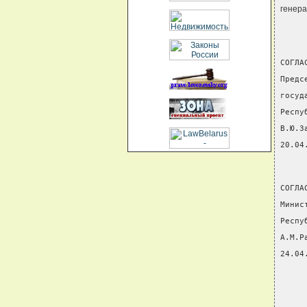
генер
СОГЛА
Предс
госуд
Респу
В.Ю.З
20.04
СОГЛА
Минис
Респу
А.М.Р
24.04
     
     