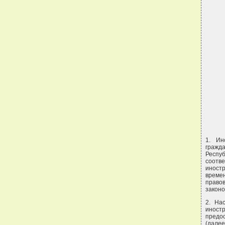
1. Ин
гражд
Респу
соотв
иност
време
право
законо
2. На
иност
предо
(дале