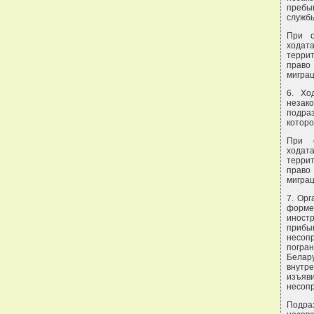
пребы
службы
При о
ходат
терри
право
миграц
6. Хо
незак
подра
которо
При о
ходат
терри
право
миграц
7. Ор
форме
иност
прибыв
несоп
погра
Белар
внутр
изъяв
несоп
Подра