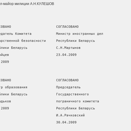
ал-майор милиции А.Н.КУЛЕШОВ
СОВАНО                      СОГЛАСОВАНО
едатель Комитета            Министр иностранных дел
арственной безопасности     Республики Беларусь
блики Беларусь              С.Н.Мартынов
айцев                       23.04.2009
.2009
СОВАНО                      СОГЛАСОВАНО
тр образования              Председатель
блики Беларусь              Государственного
адьков                      пограничного комитета
.2009                       Республики Беларусь
                            И.А.Рачковский
                            30.04.2009