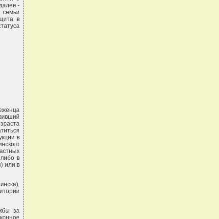
далее -
 семьи
щита в
статуса
беженца
вивший
зраста
атиться
укции в
инского
астных
 либо в
) или в
инска),
ритории
жбы за
аконное