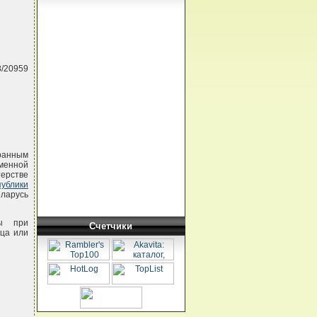
8/20959
ранным
менной
ерстве
ублики
еларусь
ты при
Счетчики
нца или