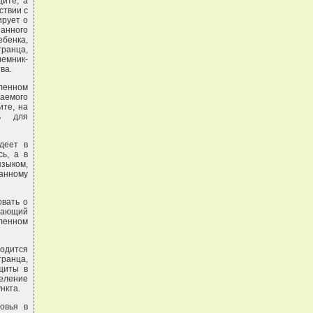
ите, а
ствии с
ирует о
анного
ебенка,
ранца,
емник-
ва.
ленном
емого
ите, на
ль для
деет в
ь, а в
языком,
анному
овать о
дающий
ленном
водится
ранца,
щиты в
деление
нкта.
овья в