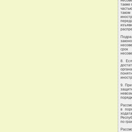
несов
также 
часть
таком
иностр
перед
изъяв
распре
Подра
зако
несов
срок 
несов
8. Ес
доста
органа
понят
иностр
9. Пр
защит
невоз
поряд
Рассмо
в пор
ходат
Респуб
по гра
Рассм