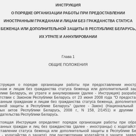
ИНСТРУКЦИЯ
О ПОРЯДКЕ ОРГАНИЗАЦИИ РАБОТЫ ПРИ ПРЕДОСТАВЛЕНИИ
ИНОСТРАННЫМ ГРАЖДАНАМ И ЛИЦАМ БЕЗ ГРАЖДАНСТВА СТАТУСА
БЕЖЕНЦА ИЛИ ДОПОЛНИТЕЛЬНОЙ ЗАЩИТЫ В РЕСПУБЛИКЕ БЕЛАРУСЬ,
ИХ УТРАТЕ И АННУЛИРОВАНИИ
Глава 1
ОБЩИЕ ПОЛОЖЕНИЯ
струкция о порядке организации работы при предоставлении иност
анам и лицам без гражданства статуса беженца или дополнительной за
блике Беларусь, их утрате и аннулировании (далее - Инструкция) разраб
етствии с Законом Республики Беларусь от 23 июня 2008 года "О предост
ранным гражданам и лицам без гражданства статуса беженца, дополнител
нной защиты в Республике Беларусь" (далее - Закон) (Национальный 
вых актов Республики Беларусь, 2008 г., N 158, 2/1451) и другими 
дательства Республики Беларусь.
стоящая Инструкция определяет порядок организации работы при обр
ранных граждан и лиц без гражданства (далее - иностранцы) с ходатайс
ставлении статуса беженца или дополнительной защиты в Республике Бе
е - ходатайства о защите), при рассмотрении ходатайств о защите, заяв