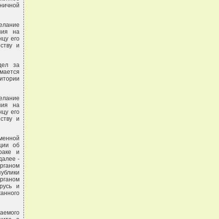
ничной
елание
ния на
нцу его
ству и
дел за
мается
итории
елание
ния на
нцу его
ству и
ьменной
ции об
раке и
далее -
рганом
ублики
органом
русь и
анного
аемого