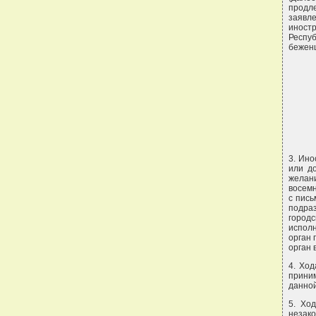
продле
заявл
иност
Респуб
беженц
3. Ино
или д
желан
восемн
с пис
подраз
город
испол
орган 
орган 
4. Ход
прини
данной
5. Хо
незак