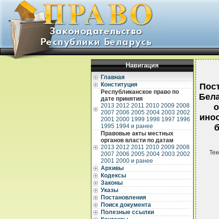
Навигация
Главная
Конституция
Пос
Республиканское право по
Бела
дате принятия
2013
2012
2011
2010
2009
2008
о
2007
2006
2005
2004
2003
2002
инос
2001
2000
1999
1998
1997
1996
1995
1994 и ранее
б
Правовые акты местных
органов власти по датам
2013
2012
2011
2010
2009
2008
Тек
2007
2006
2005
2004
2003
2002
2001
2000 и ранее
Архивы
Кодексы
Законы
Указы
Постановления
Поиск документа
Полезные ссылки