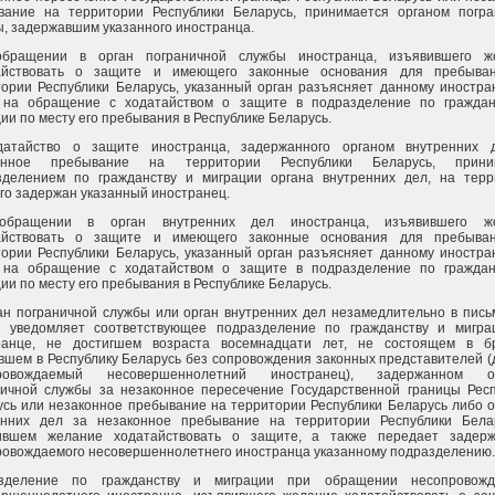
вание на территории Республики Беларусь, принимается органом погра
, задержавшим указанного иностранца.
бращении в орган пограничной службы иностранца, изъявившего ж
айствовать о защите и имеющего законные основания для пребыва
тории Республики Беларусь, указанный орган разъясняет данному иностра
 на обращение с ходатайством о защите в подразделение по граждан
ии по месту его пребывания в Республике Беларусь.
датайство о защите иностранца, задержанного органом внутренних 
онное пребывание на территории Республики Беларусь, прини
зделением по гражданству и миграции органа внутренних дел, на терр
го задержан указанный иностранец.
бращении в орган внутренних дел иностранца, изъявившего ж
айствовать о защите и имеющего законные основания для пребыва
тории Республики Беларусь, указанный орган разъясняет данному иностра
 на обращение с ходатайством о защите в подразделение по граждан
ии по месту его пребывания в Республике Беларусь.
ган пограничной службы или орган внутренних дел незамедлительно в пис
 уведомляет соответствующее подразделение по гражданству и мигра
ранце, не достигшем возраста восемнадцати лет, не состоящем в б
шем в Республику Беларусь без сопровождения законных представителей (
ровождаемый несовершеннолетний иностранец), задержанном о
ничной службы за незаконное пересечение Государственной границы Респ
усь или незаконное пребывание на территории Республики Беларусь либо 
енних дел за незаконное пребывание на территории Республики Бела
ившем желание ходатайствовать о защите, а также передает задерж
ровождаемого несовершеннолетнего иностранца указанному подразделению.
зделение по гражданству и миграции при обращении несопровожд