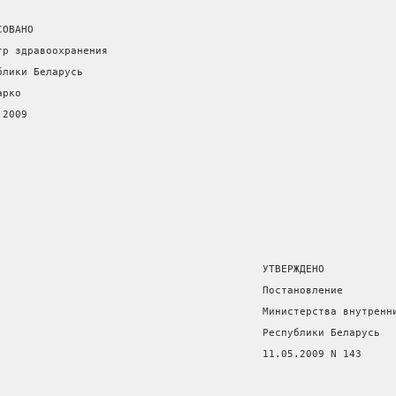
СОВАНО
тр здравоохранения
блики Беларусь
арко
.2009
                                           УТВЕРЖДЕНО
                                           Постановление
                                           Министерства внутренн
                                           Республики Беларусь
                                           11.05.2009 N 143