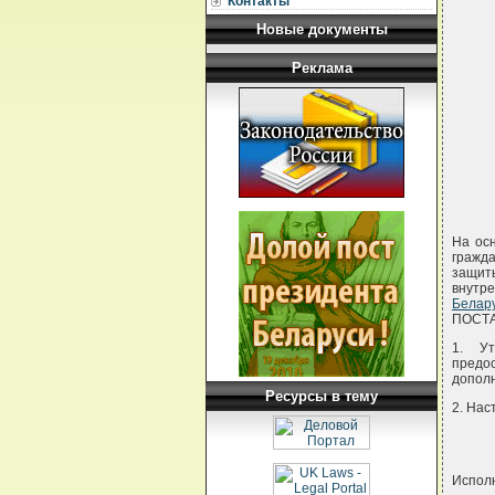
Контакты
Новые документы
Реклама
На ос
гражд
защит
внутр
Белару
ПОСТ
1. Ут
предо
дополн
Ресурсы в тему
2. Нас
Испол