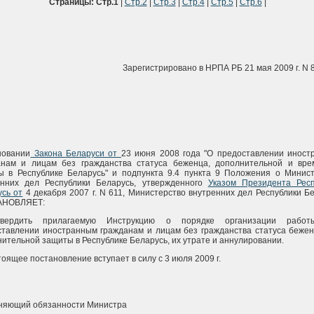
Страницы:
Стр.1
|
Стр.2
|
Стр.3
|
Стр.4
|
Стр.5
|
Стр.6
|
Зарегистрировано в НРПА РБ 21 мая 2009 г. N 
новании
Закона Беларуси от
23 июня 2008 года "О предоставлении иност
анам и лицам без гражданства статуса беженца, дополнительной и вре
ы в Республике Беларусь" и подпункта 9.4 пункта 9 Положения о Минист
енних дел Республики Беларусь, утвержденного
Указом Президента Респ
сь от
4 декабря 2007 г. N 611, Министерство внутренних дел Республики Б
АНОВЛЯЕТ:
вердить прилагаемую Инструкцию о порядке организации рабо
ставлении иностранным гражданам и лицам без гражданства статуса беже
ительной защиты в Республике Беларусь, их утрате и аннулировании.
тоящее постановление вступает в силу с 3 июля 2009 г.
няющий обязанности Министра