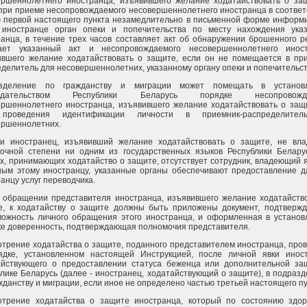
ершеннолетнего иностранца, изъявившего желание ходатайствовать о защ
при приеме несопровождаемого несовершеннолетнего иностранца в соответ
ю первой настоящего пункта незамедлительно в письменной форме информ
 иностранце орган опеки и попечительства по месту нахождения указ
анца, в течение трех часов составляет акт об обнаружении брошенного р
ает указанный акт и несопровождаемого несовершеннолетнего иност
ившего желание ходатайствовать о защите, если он не помещается в при
делитель для несовершеннолетних, указанному органу опеки и попечительст
зделение по гражданству и миграции может помещать в установ
нодательством Республики Беларусь порядке несопровожда
ершеннолетнего иностранца, изъявившего желание ходатайствовать о защ
проведения идентификации личности в приемник-распределите
ершеннолетних.
ли иностранец, изъявивший желание ходатайствовать о защите, не вла
точной степени ни одним из государственных языков Республики Беларус
х, принимающих ходатайство о защите, отсутствует сотрудник, владеющий 
ным этому иностранцу, указанные органы обеспечивают предоставление д
анцу услуг переводчика.
и обращении представителя иностранца, изъявившего желание ходатайств
е, к ходатайству о защите должны быть приложены документ, подтверж
можность личного обращения этого иностранца, и оформленная в установ
ке доверенность, подтверждающая полномочия представителя.
трение ходатайства о защите, поданного представителем иностранца, про
ядке, установленном настоящей Инструкцией, после личной явки иност
айствующего о предоставлении статуса беженца или дополнительной за
лике Беларусь (далее - иностранец, ходатайствующий о защите), в подраз
жданству и миграции, если иное не определено частью третьей настоящего пу
отрение ходатайства о защите иностранца, который по состоянию здор