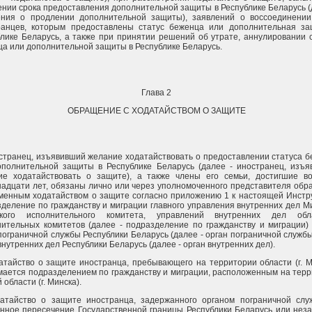
нии срока предоставления дополнительной защиты в Республике Беларусь (
ения о продлении дополнительной защиты), заявлений о воссоединении
ранцев, которым предоставлены статус беженца или дополнительная за
лике Беларусь, а также при принятии решений об утрате, аннулировании 
а или дополнительной защиты в Республике Беларусь.
Глава 2
ОБРАЩЕНИЕ С ХОДАТАЙСТВОМ О ЗАЩИТЕ
странец, изъявивший желание ходатайствовать о предоставлении статуса 
ополнительной защиты в Республике Беларусь (далее - иностранец, изъя
ие ходатайствовать о защите), а также члены его семьи, достигшие во
адцати лет, обязаны лично или через уполномоченного представителя обр
ьменным ходатайством о защите согласно приложению 1 к настоящей Инстр
деление по гражданству и миграции главного управления внутренних дел М
ского исполнительного комитета, управлений внутренних дел обл
нительных комитетов (далее - подразделение по гражданству и миграции)
пограничной службы Республики Беларусь (далее - орган пограничной службы
внутренних дел Республики Беларусь (далее - орган внутренних дел).
атайство о защите иностранца, пребывающего на территории области (г. М
мается подразделением по гражданству и миграции, расположенным на тер
 области (г. Минска).
датайство о защите иностранца, задержанного органом пограничной слу
онное пересечение Государственной границы Республики Беларусь или нез