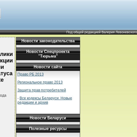
Под общей редакцией Валерия Левоневского
Новости законодательства
Новости Спецпроекта
блики
"Тюрьма"
укции
ии
Новости сайта
атуса
Право РБ 2013
ке
Региональное право 2013
Защита прав потребителей
года
-
Все кодексы Беларуси. Новые
редакции и архив
Новости Беларуси
Полезные ресурсы