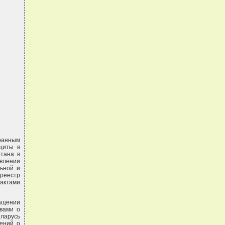
ранным
щиты в
отана в
авлении
ьной и
реестр
актами
ащении
твами о
ларусь
лений о