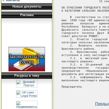
Контакты
                      15 сен
Новые документы
ОБ ОТНЕСЕНИИ ГОРОДСКОГО ПОСЕ
К КАТЕГОРИИ СЕЛЬСКИХ НАСЕЛЕН
Реклама
     В  соответствии со стат
мая  1998 года «Об администр
решения    вопросов   админи
Республики  Беларусь» и на о
Друевского  сельского Совето
городского  поселка  Друя  Б
Совет депутатов РЕШИЛ:

     1.  Отнести  городской 
категории сельских населенны
     2.   Включить  поселок 
Браславского района.

     3.  Браславскому  район
вступления в силу настоящего
     3.1.  в  месячный срок 
настоящего решения;

     3.2.  в  10-дневный  ср
производственное    государс
предприятие   «Национальное 
документы для регистрации из
Ресурсы в тему
     3.3.  информировать  Ви
выполнении настоящего решени
Председатель                
Преды