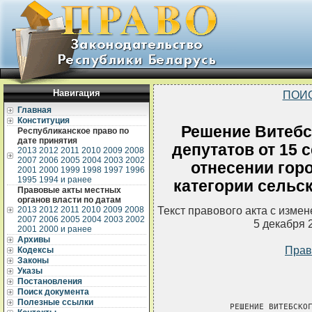
Навигация
ПОИ
Главная
Конституция
Решение Витебс
Республиканское право по
дате принятия
депутатов от 15 
2013
2012
2011
2010
2009
2008
2007
2006
2005
2004
2003
2002
отнесении горо
2001
2000
1999
1998
1997
1996
1995
1994 и ранее
категории сельс
Правовые акты местных
органов власти по датам
Текст правового акта с изме
2013
2012
2011
2010
2009
2008
2007
2006
2005
2004
2003
2002
5 декабря 
2001
2000 и ранее
Архивы
Прав
Кодексы
Законы
Указы
Постановления
Поиск документа
Полезные ссылки
           РЕШЕНИЕ ВИТЕБСКОГ