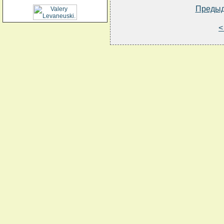
Преды
<