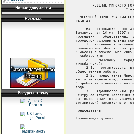
Контакты
        РЕШЕНИЕ МИНСКОГО ГОР
Новые документы
                       12 ма
О МЕСЯЧНОЙ НОРМЕ УЧАСТИЯ БЕЗ
Реклама
РАБОТАХ

     На   основании   постан
Беларусь  от 16 мая 1997 г. 
проведения   общественных  р
городской исполнительный ком
     1.  Установить месячную
оплачиваемых общественных ра
8 часов) в апреле, мае 2005 
3 рабочих дня.

     2.    Минскому    город
(Ровба Ч.И.):

     2.1.   организовать  ра
общественные работы;

     2.2.  представить Минск
на  утверждение предложения 
безработных в оплачиваемых о
года.

     3.   Администрациям  ра
Ресурсы в тему
центру занятости населения п
на  выполнение  оплачиваемых
организаций независимо от фо
Председатель                
Управляющий делами          