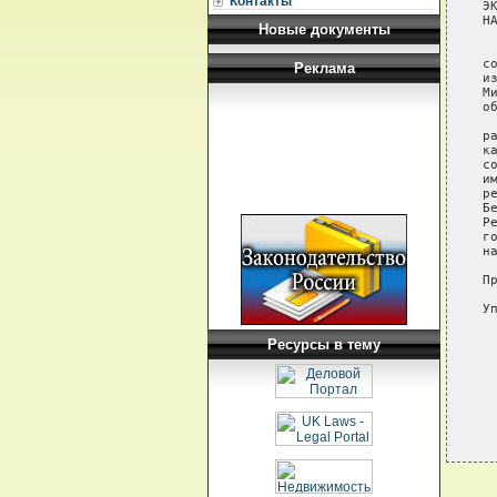
Контакты
Э
НА
Новые документы
 
с
Реклама
и
М
о
 
р
к
с
и
р
Б
Р
г
н
П
У
Ресурсы в тему