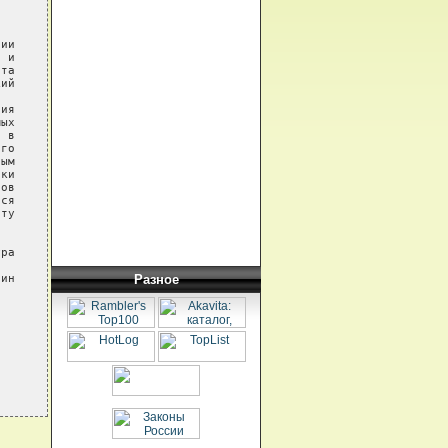
ии

 и

та

ий

ия

ых

 в

го

ым

ки

ов

ся

ту

ра

Разное
ин
