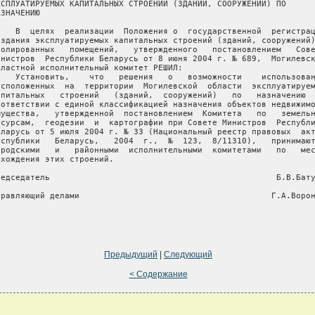
КСПЛУАТИРУЕМЫХ КАПИТАЛЬНЫХ СТРОЕНИЙ (ЗДАНИЙ, СООРУЖЕНИЙ) ПО

ЗНАЧЕНИЮ

    В  целях  реализации  Положения о  государственной  регистрац
оздания эксплуатируемых капитальных строений (зданий, сооружений)
золированных   помещений,   утвержденного   постановлением   Сове
инистров  Республики Беларусь от 8 июня 2004 г. № 689,  Могилевск
бластной исполнительный комитет РЕШИЛ:

    Установить,    что   решения   о   возможности    использован
асположенных  на  территории  Могилевской  области  эксплуатируем
апитальных   строений   (зданий,  сооружений)   по   назначению  
оответствии с единой классификацией назначения объектов недвижимо
мущества,   утвержденной  постановлением  Комитета   по   земельн
есурсам,  геодезии  и  картографии при Совете Министров  Республи
еларусь от 5 июля 2004 г. № 33 (Национальный реестр правовых  акт
еспублики   Беларусь,   2004  г.,  №  123,  8/11310),   принимают
ородскими   и   районными  исполнительными  комитетами   по   мес
ахождения этих строений.

редседатель                                              Б.В.Бату
правляющий делами                                       Г.А.Ворон
Предыдущий
|
Следующий
< Содержание