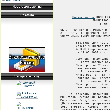
Контакты
Новые документы
Реклама
Постановление
 КОМИТЕТА ПО ЦЕННЫМ БУМАГАМ ПРИ СОВЕТЕ
                   МИНИСТРОВ РЕСПУБЛИКИ БЕЛАРУСЬ
                       3 июня 2002 г. № 11/П

ОБ УТВЕРЖДЕНИИ ИНСТРУКЦИИ О ПОРЯДКЕ ЗАПОЛНЕНИЯ ФОРМ
ОТЧЕТНОСТИ, ПРЕДУСМОТРЕННЫХ ПРАВИЛАМИ РАСКРЫТИЯ ИНФОРМАЦИИ
УЧАСТНИКАМИ РЫНКА ЦЕННЫХ БУМАГ
         -----------------------------------------------------------
         Утратило силу постановлением Комитета по ценным бумагам при
         Совете Министров Республики Беларусь от 16 декабря 2005  г.
         № 10/П (зарегистрировано в Национальном реестре - № 8/13912
         от 31.01.2006 г.)   

       ![Изменения и дополнения:
            Постановление Комитета  по  ценным  бумагам  при  Совете
         Министров от 23 февраля 2004 г.  № 05/И (зарегистрировано в
         Национальном  реестре  -  №  8/10707  от   22.03.2004   г.);
            Постановление Комитета  по  ценным  бумагам  при  Совете
         Министров  от  15  июля 2004 г.  № 11/И (зарегистрировано в
         Национальном  реестре  -  №  8/11332  от   05.08.2004   г.);
            Постановление Комитета  по  ценным  бумагам  при  Совете
         Министров  от  2 марта 2005 г.  № 02/И  (зарегистрировано в
         Национальном  реестре  -  №  8/12305  от   24.03.2005   г.)].

     На  основании Положения о Комитете по ценным бумагам при Совете
Министров Республики  Беларусь,  утвержденного постановлением Совета
Министров  Республики  Беларусь  от  31  октября  2001  г.  №   1593
(Национальный реестр правовых актов Республики Беларусь,  2001 г., №
105,  5/9319),  Комитет  по  ценным  бумагам  при  Совете  Министров
Республики Беларусь постановляет:
     Утвердить  Инструкцию  о  порядке  заполнения  форм отчетности,
предусмотренных  Правилами  раскрытия  информации  участниками рынка
ценных бумаг.

Заместитель Председателя                               В.Г.КУЛАЖЕНКО

                                              УТВЕРЖДЕНО
                                              Постановление Комитета
                                              по ценным бумагам
                                              при Совете Министров
                                              Республики Беларусь
                                              03.06.2002 № 11/П

                             ИНСТРУКЦИЯ
  о порядке заполнения форм отчетности, предусмотренных Пр
Ресурсы в тему