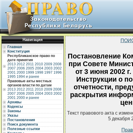
Навигация
ПОИ
Главная
Конституция
Постановление Ко
Республиканское право по
дате принятия
при Совете Минис
2013
2012
2011
2010
2009
2008
2007
2006
2005
2004
2003
2002
от 3 июня 2002 
2001
2000
1999
1998
1997
1996
1995
1994 и ранее
Инструкции о п
Правовые акты местных
органов власти по датам
отчетности, пре
2013
2012
2011
2010
2009
2008
раскрытия инфор
2007
2006
2005
2004
2003
2002
2001
2000 и ранее
цен
Архивы
Кодексы
Законы
Текст правового акта с изме
Указы
5 декабря 
Постановления
Поиск документа
Полезные ссылки
Прав