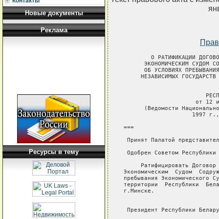
Контакты
ян
Новые документы
Реклама
Прав
        О РАТИФИКАЦИИ ДОГОВОРА МЕЖДУ РЕСПУБЛИКОЙ БЕЛАРУСЬ И
      ЭКОНОМИЧЕСКИМ СУДОМ СОДРУЖЕСТВА НЕЗАВИСИМЫХ ГОСУДАРСТВ
      ОБ УСЛОВИЯХ ПРЕБЫВАНИЯ ЭКОНОМИЧЕСКОГО СУДА СОДРУЖЕСТВА
     НЕЗАВИСИМЫХ ГОСУДАРСТВ НА ТЕРРИТОРИИ РЕСПУБЛИКИ БЕЛАРУСЬ

                               ЗАКОН
                        РЕСПУБЛИКИ БЕЛАРУСЬ
                     от 12 июня 1997 г. N 42-З
      (Ведомости Национального собрания Республики Беларусь,
                    1997 г., N 21, ст.389-390)

===

 Принят Палатой представителей                 13 мая 1997 года

 Одобрен Советом Республики                    3 июня 1997 года

     Ратифицировать Договор    между    Республикой    Беларусь    и
Экономическим  Судом  Содружества Независимых Государств об условиях
пребывания Экономического Суда Содружества Независимых Государств на
территории  Республики  Беларусь,  подписанный 22 ноября 1996 года в
г.Минске.


 Президент Республики Беларусь                        А.Лукашенко

        ДОГОВОР МЕЖДУ РЕСПУБЛИКОЙ БЕЛАРУСЬ И ЭКОНОМИЧЕСКИМ
       СУДОМ СОДРУЖЕСТВА НЕЗАВИСИМЫХ ГОСУДАРСТВ ОБ УСЛОВИЯХ
      ПРЕБЫВАНИЯ ЭКОНОМИЧЕСКОГО СУДА СОДРУЖЕСТВА НЕЗАВИСИМЫХ
           ГОСУДАРСТВ НА ТЕРРИТОРИИ РЕСПУБЛИКИ БЕЛАРУСЬ

     Республика Беларусь и Экономический Суд Содружества Независимых
Государств,
     принимая во   внимание,   что   Республика   Беларусь  является
участником Соглашения  о  статусе  Экономического  Суда  Содружества
Независимых  Государств  от 6 июля 1992 года,
     принимая во внимание, что местом нахождения Экономического Суда
Содружества Независимых Государств является город Минск,
     в целях   создания   надлежащих   условий   для    деятельности
Экономического Суда Содружества Независимых Государств на территории
Республики Беларусь,
     исходя из  того,  что  судьям  Экономического  Суда Содружества
Независимых Государств в соответствии с  вышеупомянутым  Соглашением
должны быть предоставлены привилегии и иммунитеты,
     руководствуясь общепризнанными     принципами     и     нормами
международного права,

     договорились о нижеследующем:


                     РАЗДЕЛ 1. ОБЩИЕ ПОЛОЖЕНИЯ

                             Статья 1

     Для целей настоящего Договора  приводимые  ниже  термины  имеют
следующие значения:

     "Экономический Суд"   означает  Экономический  Суд  Содружества
Независимых Государств;
     "Судья" означает   судью   Экономического   Суда    Содружества
Независимых    Государств.   Термин   "судья"   включает   и   судей
Экономического   Суда,   избранных   на    должности    Председателя
Экономического Суда и заместителей Председателя Экономического Суда;
     "Должностные лица"     означают     Генерального      секретаря
Экономического  Суда,  Генеральных  советников Экономического Суда и
других сотрудников  аппарата  Экономического  Суда,  за  исключением
технического и обслуживающего персонала;
     "Помещения" означают помещения Экономического Суда,  здания или
части  зданий  (кому бы ни принадлежало право собственности на них),
используемые Экономическим Судом на постоянной или временной  основе
для выполнения им официальных обязанностей;
     "Архивы" означают документы, корреспонденцию, отчеты, рукописи,
данные   ЭВМ,   фотоснимки,   пленки  и  записи,  принадлежащие  или
находящиеся во владении Экономического Суда;
     "Члены  семей" означают  супругу (супруга),  несовершеннолетних
детей и лиц, совместно проживающих  и находящихся на иждивении судей
и должностных лиц;
     "Курьер" означает  лицо,  которому  Экономический  Суд поручает
доставку почты,  документов и  иной  корреспонденции  Экономического
Суда.

                             Статья 2

     Экономический Суд   пользуется  правами  юридического  лица  на
территории Республики Беларусь и имеет право:
     заключать договоры;
     приобретать движимое и недвижимое имущество и распоряжаться им;
     возбуждать дела    в    суде    и    участвовать   в   судебных
разбирательствах;
     открывать и вести банковские счета в любой валюте;
     переводить свои  денежные  средства   в   пределах   Республики
Беларусь  или  из  Республики  Беларусь  в иностранное государство и
наоборот.

                             Статья 3

     Экономический Суд, судьи и должностные лица Экономического Суда
не   вмешиваются   во  внутренние  дела  Республики  Беларусь  и  не
предпринимают действий,  наносящих  или  могущих  нанести  ущерб  ее
интересам.

   РАЗДЕЛ 2. ПРИВИЛЕГИИ, ИММУНИТЕТЫ И ЛЬГОТЫ ЭКОНОМИЧЕСКОГО СУДА

                             Статья 4

     Имущество Экономического   Суда,   находящееся   на  территории
Республики Беларусь,  пользуется иммунитетом  от  обыска,  наложения
ареста   или  иных  форм  судебного  вмешательства,  за  исключением
случ
Ресурсы в тему