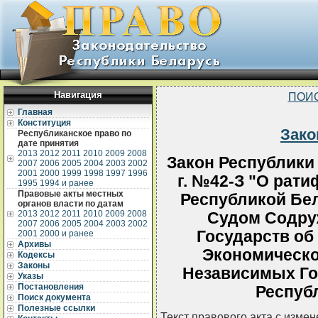
Навигация
ПОИ
Главная
Конституция
Зако
Республиканское право по
дате принятия
2013
2012
2011
2010
2009
2008
Закон Республики 
2007
2006
2005
2004
2003
2002
2001
2000
1999
1998
1997
1996
г. №42-З "О рат
1995
1994 и ранее
Правовые акты местных
Республикой Бе
органов власти по датам
2013
2012
2011
2010
2009
2008
Судом Содру
2007
2006
2005
2004
2003
2002
Государств об
2001
2000 и ранее
Архивы
Экономическо
Кодексы
Законы
Независимых Го
Указы
Постановления
Респуб
Поиск документа
Полезные ссылки
Текст правового акта с изме