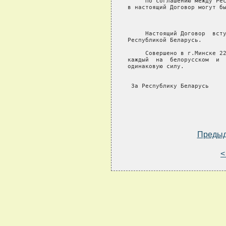
Преды
<