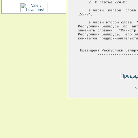
     2. В статье 224-8:

     в части  первой  слова 
155-9";

     в части второй слова  "
Республики Беларусь  по  ант
заменить словами   "Министр 
Республики Беларусь,  его за
комитетов предпринимательств
 Президент Республики Белару
         -------------------
Преды
<