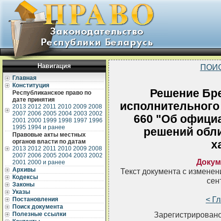
Навигация
ПОИ
Главная
Конституция
Решение Бре
Республиканское право по
дате принятия
исполнительного 
2013
2012
2011
2010
2009
2008
2007
2006
2005
2004
2003
2002
660 "Об офици
2001
2000
1999
1998
1997
1996
1995
1994 и ранее
решений обл
Правовые акты местных
органов власти по датам
х
2013
2012
2011
2010
2009
2008
2007
2006
2005
2004
2003
2002
Докум
2001
2000 и ранее
Архивы
Текст документа с измене
Кодексы
сен
Законы
Указы
< Г
Постановления
Поиск документа
Зарегистрировано
Полезные ссылки