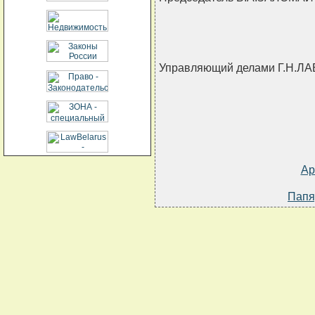
Управляющий делами Г.Н.Л
Ар
Папя