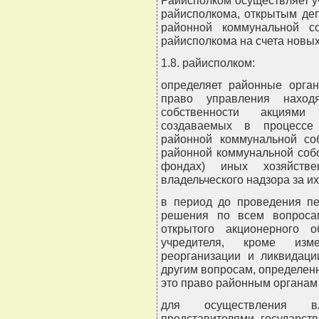
Райисполком осуществляет уч
райисполкома, открытым де
районной коммунальной со
райисполкома на счета новых
1.8. райисполком:
определяет районные орган
право управления наход
собственности акциями
создаваемых в процессе 
районной коммунальной со
районной коммунальной соб
фондах) иных хозяйств
владельческого надзора за и
в период до проведения пе
решения по всем вопросам
открытого акционерного 
учредителя, кроме изм
реорганизации и ликвидаци
другим вопросам, определен
это право районным органам
для осуществления вл
представителями государст