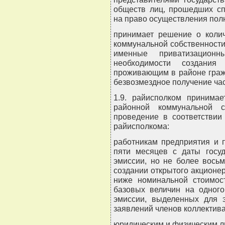
обществ лиц, прошедших сп
на право осуществления пол
принимает решение о колич
коммунальной собственност
именные приватизацион
необходимости создани
проживающим в районе граж
безвозмездное получение час
1.9. райисполком принима
районной коммунальной с
проведение в соответствии
райисполкома:
работникам предприятия и 
пяти месяцев с даты госуд
эмиссии, но не более вось
создании открытого акционе
ниже номинальной стоимо
базовых величин на одного
эмиссии, выделенных для э
заявлений членов коллектива
юридическим и физическим ли