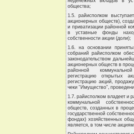
неденежных вкладов в ус
общества;
1.5. райисполком выступае
акционерных обществ), созд
и приватизации районной ко
в уставные фонды нахо
собственности акции (доли);
1.6. на основании принят
собраний райисполком обес
законодательством дальней
акционерных обществ в проц
районной коммунальной
регистрацию открытых ак
регистрацию акций, продаж
чеки "Имущество", проведени
1.7. райисполком владеет и
коммунальной собственно
обществ, созданных в проце
государственной собственнос
фондах) хозяйственных обще
является, в том числе акциям