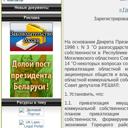
Контакты
Новые документы
< Г
Реклама
Зарегистрирова
На основании Декрета Прези
1998 г. N 3 "О разгосударс
собственности в Республике
Могилевского областного Сове
14 "О некоторых вопросах со
приватизации областной к
акционерных обществ и вла
областной коммунальной соб
Совет депутатов РЕШИЛ:
1. Установить, что:
Ресурсы в тему
1.1. приватизация иму
коммунальной собственнос
планом приватизации 
собственности, формируе
экономики Горецкого рай