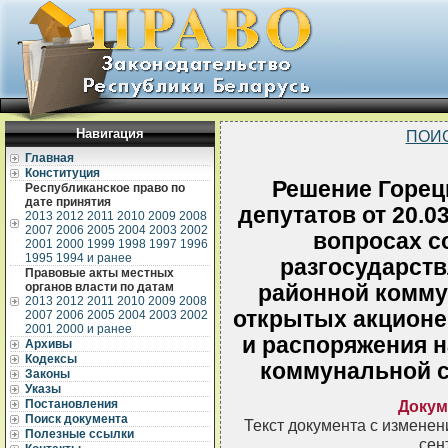
Навигация
ПОИ
Главная
Конституция
Решение Горец
Республиканское право по
дате принятия
депутатов от 20.0
2013
2012
2011
2010
2009
2008
2007
2006
2005
2004
2003
2002
вопросах с
2001
2000
1999
1998
1997
1996
1995
1994 и ранее
разгосударств
Правовые акты местных
органов власти по датам
районной комму
2013
2012
2011
2010
2009
2008
открытых акционе
2007
2006
2005
2004
2003
2002
2001
2000 и ранее
и распоряжения 
Архивы
Кодексы
коммунальной с
Законы
Указы
Постановления
Докум
Поиск документа
Текст документа с измене
Полезные ссылки
сен