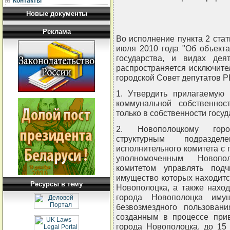
Контакты
Новые документы
Реклама
Во исполнение пункта 2 стат
июля 2010 года "Об объекта
государства, и видах дея
распространяется исключите
городской Совет депутатов 
1. Утвердить прилагаемую 
коммунальной собственнос
только в собственности госуд
2. Новополоцкому город
структурным подраздел
исполнительного комитета с 
уполномоченным Новопо
комитетом управлять под
имущество которых находитс
Ресурсы в тему
Новополоцка, а также нахо
города Новополоцка иму
безвозмездного пользован
созданным в процессе прив
города Новополоцка, до 15