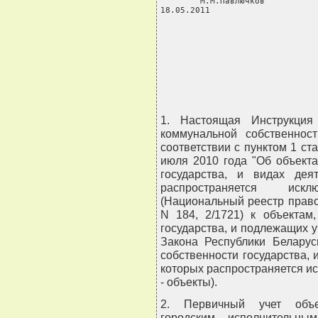
        М.М.Павлючков

18.05.2011

                                
                                
                                
                                
                               
1. Настоящая Инструкция
коммунальной собственнос
соответствии с пунктом 1 ст
июля 2010 года "Об объекта
государства, и видах дея
распространяется иск
(Национальный реестр правов
N 184, 2/1721) к объектам
государства, и подлежащих уч
Закона Республики Беларус
собственности государства, 
которых распространяется ис
- объекты).
2. Первичный учет объе
городским исполнительны