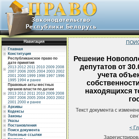
Навигация
ПОИ
Главная
Конституция
Решение Новополо
Республиканское право по
дате принятия
депутатов от 30
2013
2012
2011
2010
2009
2008
2007
2006
2005
2004
2003
2002
учета объе
2001
2000
1999
1998
1997
1996
1995
1994 и ранее
собственности
Правовые акты местных
органов власти по датам
находящихся т
2013
2012
2011
2010
2009
2008
го
2007
2006
2005
2004
2003
2002
2001
2000 и ранее
Архивы
Текст документа с измене
Кодексы
сен
Законы
Указы
Постановления
< Г
Поиск документа
Полезные ссылки
Зарегистрирова