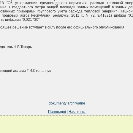
718 "Об утверждении среднегодового норматива расхода тепловой эне
ение 1 квадратного метра общей площади жилых помещений в жилых до
ованных приборами группового учета расхода тепловой энергии" (Нацио
 правовых актов Республики Беларусь, 2011 г., N 72, 9/41821) цифры "0,
ть цифрами "0,021730".
тоящее решение вступает в силу после его официального опубликования.
датель Н.В.Токарь
яющий делами Г.И.Степанчук
dokumenty archiwalne
Папярэдні
|
Наступны