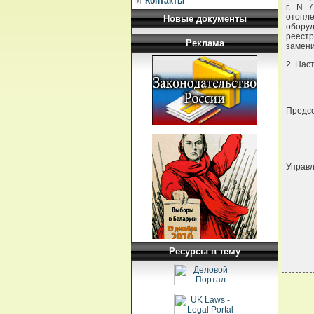
Контакты
г. N 
отопл
Новые документы
оборуд
реестр
Реклама
замени
2. Нас
Предсе
Управл
Ресурсы в тему