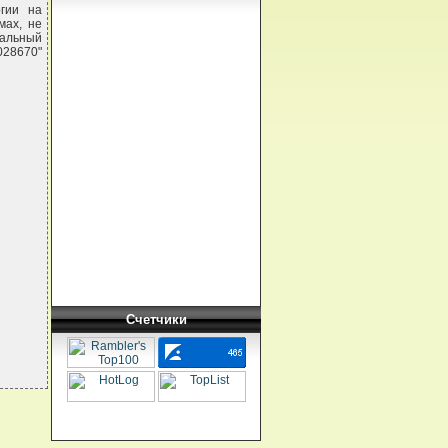
ргии на
мах, не
нальный
028670"
Счетчики