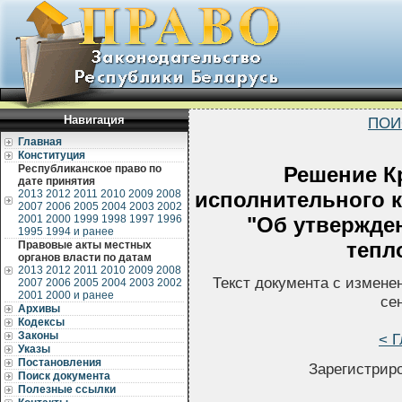
Навигация
ПОИ
Главная
Конституция
Республиканское право по
Решение К
дате принятия
2013
2012
2011
2010
2009
2008
исполнительного к
2007
2006
2005
2004
2003
2002
2001
2000
1999
1998
1997
1996
"Об утвержде
1995
1994 и ранее
тепл
Правовые акты местных
органов власти по датам
2013
2012
2011
2010
2009
2008
Текст документа с измене
2007
2006
2005
2004
2003
2002
2001
2000 и ранее
се
Архивы
Кодексы
Законы
< Г
Указы
Постановления
Зарегистриро
Поиск документа
Полезные ссылки