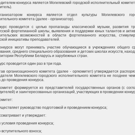
едителем конкурса является Могилевский городской исполнительный комитет
итель).
ганизатором конкурса является отдел культуры Могилевского горо
ительного комитета (далее - организатор).
нкурс проводится с целью пропаганды классической музыки, развития т
сской фортепианной школы, выявления и поддержки юных талантов и акти
нительских возможностей в области фортепианного искусства, стимули
ской инициативы преподавателей.
конкурсе могут принимать участие обучающиеся в учреждениях общего с
вания, среднего специального образования и детских школах искусств, нахо
ритории Республики Беларусь и зарубежных стран.
курс проводится один раз в три года.
тав организационного комитета (далее - оргкомитет) утверждается распор
дателя Могилевского городского исполнительного комитета не позднее чем
 до проведения конкурса.
комитет формируется из представителей государственных органов (с согл
дителей) и заинтересованных организаций, участвующих в проведении конкур
комитет:
существляет руководство подготовкой и проведением конкурса;
ассматривает и утверждает:
и условия проведения конкурса;
 вступительного взноса;