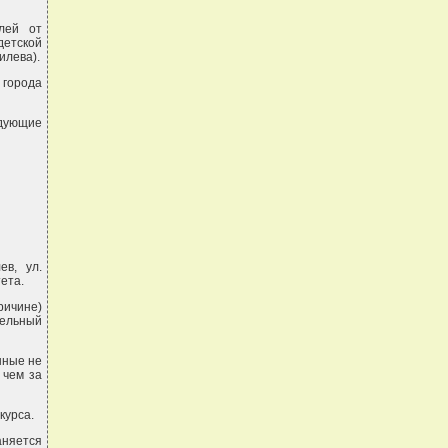
елей от
детской
илева).
 города
едующие
ев, ул.
ета.
ричине)
тельный
нные не
 чем за
курса.
аняется