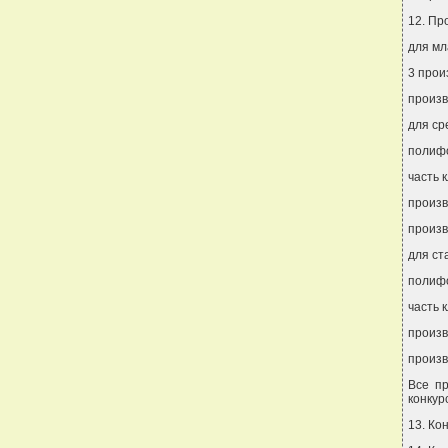
12. Пр
для мл
3 прои
произв
для ср
полифо
часть 
произв
произв
для ст
полифо
часть 
произв
произв
Все п
конкур
13. Ко