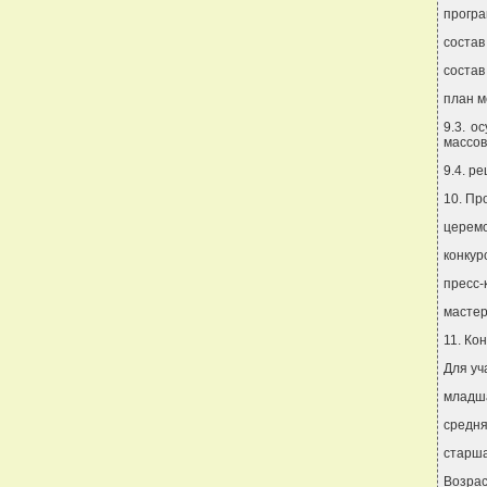
програ
состав
состав
план м
9.3. о
массо
9.4. р
10. Пр
церемо
конкур
пресс-
мастер
11. Ко
Для уч
младша
средня
старша
Возрас