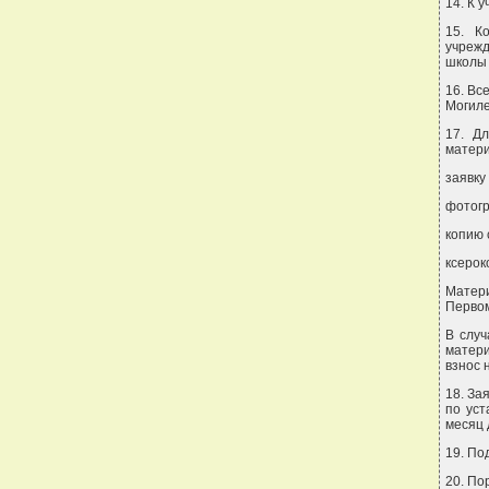
14. К 
15. К
учрежд
школы 
16. Вс
Могиле
17. Д
матер
заявку
фотогр
копию 
ксерок
Матер
Первом
В случ
матери
взнос 
18. За
по ус
месяц 
19. По
20. По