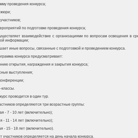
мму проведения конкурса;
 жюри;
 участников;
ероприятий по подготовке проведения конкурса;
существляет взаимодействие с организациями по вопросам освещения в ср
вой информации;
ешает иные вопросы, связанные с подготовкой и проведением конкурса.
ограмма конкурса предусматривает:
нию открытия, награждения и закрытия конкурса;
сные выступления;
конференции;
-классы.
нкурс проводится в один тур.
астников определяются три возрастные группы:
я - 7 - 10 лет (включительно);
я - 11 - 14 лет (включительно);
я - 15 - 18 лет (включительно).
т участников определяется на день начала конкурса.