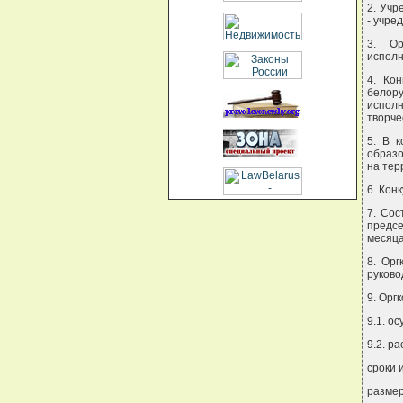
2. Учр
- учред
3. Ор
исполн
4. Ко
белору
испол
творче
5. В 
образо
на тер
6. Кон
7. Сос
предсе
месяца
8. Орг
руково
9. Орг
9.1. о
9.2. р
сроки 
размер