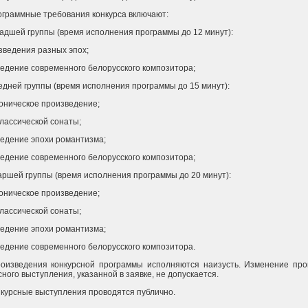
ограммные требования конкурса включают:
адшей группы (время исполнения программы до 12 минут):
зведения разных эпох;
едение современного белорусского композитора;
едней группы (время исполнения программы до 15 минут):
ническое произведение;
классической сонаты;
едение эпохи романтизма;
едение современного белорусского композитора;
аршей группы (время исполнения программы до 20 минут):
ническое произведение;
классической сонаты;
едение эпохи романтизма;
едение современного белорусского композитора.
роизведения конкурсной программы исполняются наизусть. Изменение пр
сного выступления, указанной в заявке, не допускается.
нкурсные выступления проводятся публично.