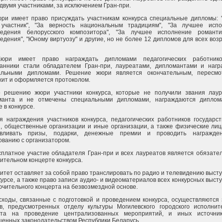
двумя участниками, за исключением Гран-при.
юри имеет право присуждать участникам конкурса специальные дипломы:
участник", "За верность национальным традициям", "За лучшее испо
ведения белорусского композитора", "За лучшее исполнение романти
едения", "Юному виртуозу" и другие, но не более 12 дипломов для всех воз
юри имеет право награждать дипломами педагогических работнико
танники стали обладателем Гран-при, лауреатами, дипломантами и наг
альными дипломами. Решение жюри является окончательным, пересмо
ит и оформляется протоколом.
о решению жюри участники конкурса, которые не получили звания лау
манта и не отмечены специальными дипломами, награждаются диплом
е в конкурсе.
я награждения участников конкурса, педагогических работников государс
, общественные организации и иные организации, а также физические лиц
авливать призы, подарки, денежные премии и проводить награжде
ованию с организатором.
сплатное участие обладателя Гран-при и всех лауреатов является обязате
ительном концерте конкурса.
итет оставляет за собой право транслировать по радио и телевидению выст
курсе, а также право записи аудио- и видеоматериалов всех конкурсных выст
ючительного концерта на безвозмездной основе.
сходы, связанные с подготовкой и проведением конкурса, осуществляются 
в, предусмотренных отделу культуры Могилевского городского исполнит
ета на проведение централизованных мероприятий, и иных источник
енных законодательством Республики Беларусь.