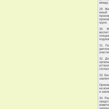
между 
29. Ж
юный 
произ
произв
групп.
30. Ж
воспи
специ
подлеж
31. П
дипло
участи
32. Дл
органы
устан
соглас
33. Бе
заключ
Оргком
на кон
и закл
34. Ра
средст
комит
запрещ