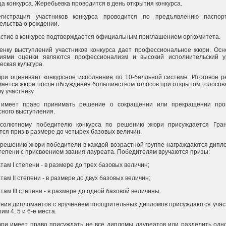
ца конкурса. Жеребьевка проводится в день открытия конкурса.
егистрация участников конкурса проводится по предъявлению паспор
ельства о рождении.
астие в конкурсе подтверждается официальным приглашением оргкомитета.
енку выступлений участников конкурса дает профессиональное жюри. Ос
риями оценки являются профессионализм и высокий исполнительский у
еская культура.
ри оценивает конкурсное исполнение по 10-балльной системе. Итоговое 
ается жюри после обсуждения большинством голосов при открытом голосов
у участнику.
имеет право принимать решение о сокращении или прекращении про
сного выступления.
бсолютному победителю конкурса по решению жюри присуждается Гран
тся приз в размере до четырех базовых величин.
 решению жюри победители в каждой возрастной группе награждаются дипло
II степени с присвоением звания лауреата. Победителям вручаются призы:
там I степени - в размере до трех базовых величин;
там II степени - в размере до двух базовых величин;
там III степени - в размере до одной базовой величины.
ания дипломантов с вручением поощрительных дипломов присуждаются учас
им 4, 5 и 6-е места.
ри имеет право присуждать не все дипломы лауреатов или разделить одн