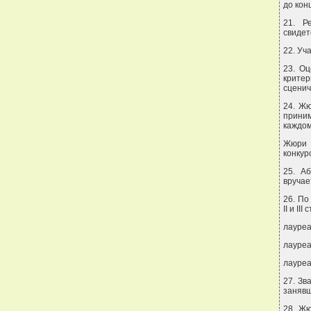
до кон
21. Р
свидет
22. Уч
23. Оц
крите
сценич
24. Жю
приним
каждом
Жюри 
конкур
25. А
вручае
26. По
II и I
лауреа
лауреа
лауреа
27. Зв
занявш
28. Жю