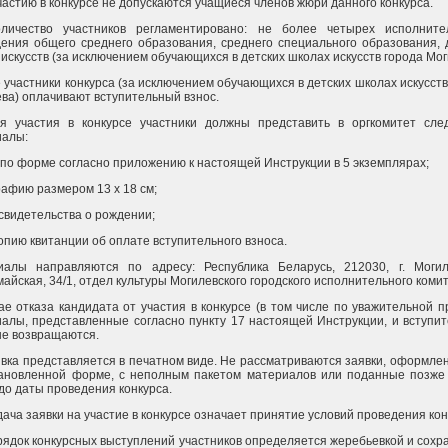
участию в конкурсе не допускаются учащиеся членов жюри данного конкурса.
оличество участников регламентировано: не более четырех исполнит
ения общего среднего образования, среднего специального образования, 
искусств (за исключением обучающихся в детских школах искусств города Мог
е участники конкурса (за исключением обучающихся в детских школах искусств
ва) оплачивают вступительный взнос.
ля участия в конкурсе участники должны представить в оргкомитет сл
иалы:
 по форме согласно приложению к настоящей Инструкции в 5 экземплярах;
афию размером 13 x 18 см;
свидетельства о рождении;
опию квитанции об оплате вступительного взноса.
иалы направляются по адресу: Республика Беларусь, 212030, г. Могил
айская, 34/1, отдел культуры Могилевского городского исполнительного комит
ае отказа кандидата от участия в конкурсе (в том числе по уважительной п
алы, представленные согласно пункту 17 настоящей Инструкции, и вступи
не возвращаются.
явка представляется в печатном виде. Не рассматриваются заявки, оформле
тановленной форме, с неполным пакетом материалов или поданные позже
до даты проведения конкурса.
дача заявки на участие в конкурсе означает принятие условий проведения кон
рядок конкурсных выступлений участников определяется жеребьевкой и сохр