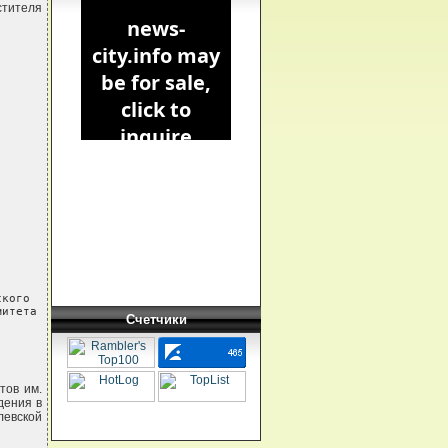
тителя
кого

итета

Счетчики
тов им.
дения в
левской