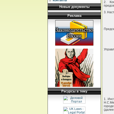
Контакты
2. Ко
предсе
Новые документы
3. Нас
Реклама
Предсе
Управ
     
     
     
     
     
Ресурсы в тему
1. Инс
Н.С.Ме
городе
(далее