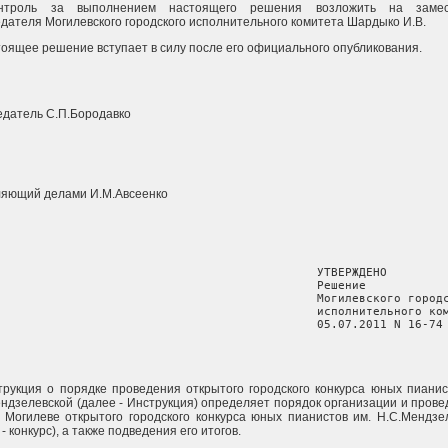
нтроль за выполнением настоящего решения возложить на замес
дателя Могилевского городского исполнительного комитета Шардыко И.В.
тоящее решение вступает в силу после его официального опубликования.
датель С.П.Бородавко
ляющий делами И.М.Авсеенко
                                              УТВЕРЖДЕНО

                                              Решение

                                              Могилевского городс
                                              исполнительного ком
                                              05.07.2011 N 16-74
трукция о порядке проведения открытого городского конкурса юных пианис
ндзелевской (далее - Инструкция) определяет порядок организации и прове
 Могилеве открытого городского конкурса юных пианистов им. Н.С.Мендзе
 - конкурс), а также подведения его итогов.