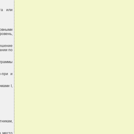
та или
новными
ровень,
решение
ании по
граммы
-при и
мами I,
тникам,
о место