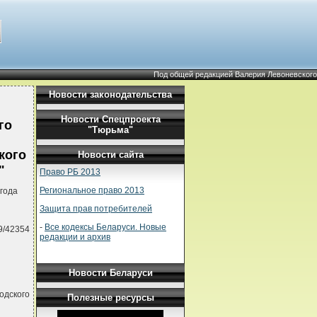
Под общей редакцией Валерия Левоневского
Новости законодательства
Новости Спецпроекта
го
"Тюрьма"
кого
Новости сайта
"
Право РБ 2013
Региональное право 2013
года
Защита прав потребителей
-
Все кодексы Беларуси. Новые
9/42354
редакции и архив
Новости Беларуси
одского
Полезные ресурсы