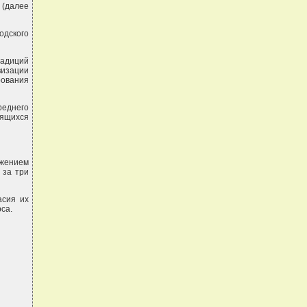
 (далее
дского
радиций
визации
рования
реднего
дящихся
яжением
 за три
асия их
са.