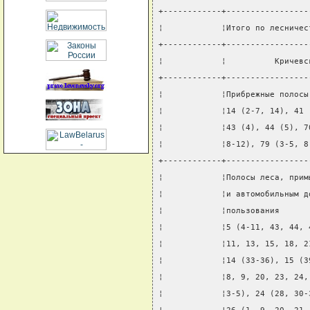
+------------+-----------------
¦            ¦Итого по лесничес
+------------+-----------------
¦            ¦          Кричевс
+------------+-----------------
¦            ¦Прибрежные полосы
¦            ¦14 (2-7, 14), 41 
¦            ¦43 (4), 44 (5), 7
¦            ¦8-12), 79 (3-5, 8
+------------+-----------------
¦            ¦Полосы леса, прим
¦            ¦и автомобильным д
¦            ¦пользования      
¦            ¦5 (4-11, 43, 44, 
¦            ¦11, 13, 15, 18, 2
¦            ¦14 (33-36), 15 (3
¦            ¦8, 9, 20, 23, 24,
¦            ¦3-5), 24 (28, 30-