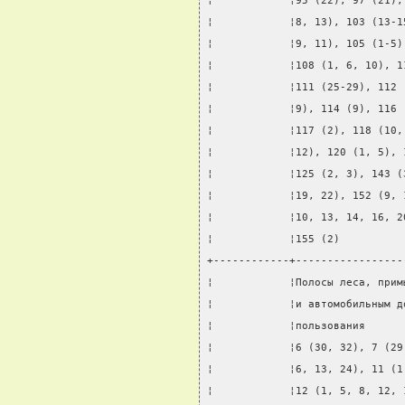
¦            ¦95 (22), 97 (21),
¦            ¦8, 13), 103 (13-1
¦            ¦9, 11), 105 (1-5)
¦            ¦108 (1, 6, 10), 1
¦            ¦111 (25-29), 112 
¦            ¦9), 114 (9), 116 
¦            ¦117 (2), 118 (10,
¦            ¦12), 120 (1, 5), 
¦            ¦125 (2, 3), 143 (
¦            ¦19, 22), 152 (9, 
¦            ¦10, 13, 14, 16, 2
¦            ¦155 (2)          
+------------+-----------------
¦            ¦Полосы леса, прим
¦            ¦и автомобильным д
¦            ¦пользования      
¦            ¦6 (30, 32), 7 (29
¦            ¦6, 13, 24), 11 (1
¦            ¦12 (1, 5, 8, 12, 