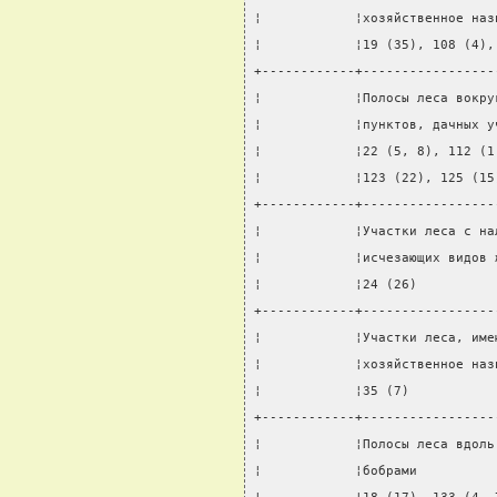
¦            ¦хозяйственное наз
¦            ¦19 (35), 108 (4),
+------------+-----------------
¦            ¦Полосы леса вокру
¦            ¦пунктов, дачных у
¦            ¦22 (5, 8), 112 (1
¦            ¦123 (22), 125 (15
+------------+-----------------
¦            ¦Участки леса с на
¦            ¦исчезающих видов 
¦            ¦24 (26)          
+------------+-----------------
¦            ¦Участки леса, име
¦            ¦хозяйственное наз
¦            ¦35 (7)           
+------------+-----------------
¦            ¦Полосы леса вдоль
¦            ¦бобрами          