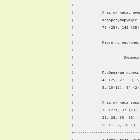
+------------+-----------------
¦            ¦Участки леса, име
¦            ¦водорегулирующее 
¦            ¦79 (25), 142 (35)
+------------+-----------------
¦            ¦Итого по лесничес
+------------+-----------------
¦            ¦          Лименск
+------------+-----------------
¦            ¦Прибрежные полосы
¦            ¦48 (25, 27, 30, 5
¦            ¦8, 10-12), 94 (2-
+------------+-----------------
¦            ¦Участки леса вокр
¦            ¦36 (22), 37 (23),
¦            ¦22, 28, 30, 38), 
¦            ¦56 (1, 2, 10-13, 
+------------+-----------------