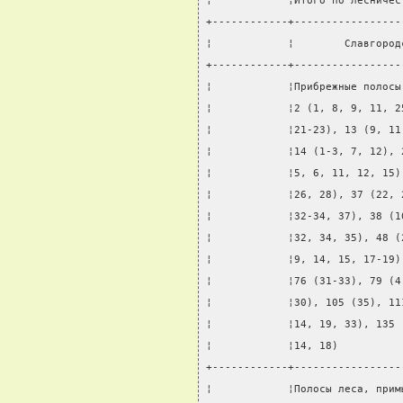
¦            ¦Итого по лесничес
+------------+-----------------
¦            ¦        Славгород
+------------+-----------------
¦            ¦Прибрежные полосы
¦            ¦2 (1, 8, 9, 11, 2
¦            ¦21-23), 13 (9, 11
¦            ¦14 (1-3, 7, 12), 
¦            ¦5, 6, 11, 12, 15)
¦            ¦26, 28), 37 (22, 
¦            ¦32-34, 37), 38 (1
¦            ¦32, 34, 35), 48 (
¦            ¦9, 14, 15, 17-19)
¦            ¦76 (31-33), 79 (4
¦            ¦30), 105 (35), 11
¦            ¦14, 19, 33), 135 
¦            ¦14, 18)          
+------------+-----------------
¦            ¦Полосы леса, прим