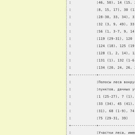
¦            ¦46, 50), 14 (15, 
¦            ¦8, 15, 17), 30 (1
¦            ¦28-30, 33, 34), 3
¦            ¦32 (3, 9, 49), 33
¦            ¦56 (1, 3-7, 9, 14
¦            ¦119 (29-31), 120 
¦            ¦124 (18), 125 (19
¦            ¦128 (1, 2, 14), 1
¦            ¦131 (1), 132 (1-6
¦            ¦134 (20, 24, 26, 
+------------+-----------------
¦            ¦Полосы леса вокру
¦            ¦пунктов, дачных у
¦            ¦1 (25-27), 7 (1),
¦            ¦33 (34), 45 (41),
¦            ¦31), 68 (1-9), 74
¦            ¦75 (29-31, 39)   
+------------+-----------------
¦            ¦Участки леса, име