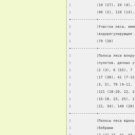
¦            ¦10 (27), 24 (4), 
¦            ¦90 (2), 119 (13),
+------------+-----------------
¦            ¦Участки леса, име
¦            ¦водорегулирующее 
¦            ¦79 (20)          
+------------+-----------------
¦            ¦Полосы леса вокру
¦            ¦пунктов, дачных у
¦            ¦2 (3), 6 (55), 7 
¦            ¦17 (30), 41 (7-12
¦            ¦3, 5), 79 (9-11, 
¦            ¦121 (18-20, 22, 2
¦            ¦15-18, 23, 25), 1
¦            ¦21, 34), 140 (20)
+------------+-----------------
¦            ¦Полосы леса вдоль
¦            ¦бобрами          