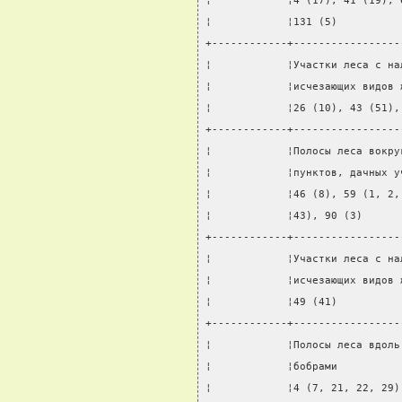
¦            ¦4 (17), 41 (19), 
¦            ¦131 (5)          
+------------+-----------------
¦            ¦Участки леса с на
¦            ¦исчезающих видов 
¦            ¦26 (10), 43 (51),
+------------+-----------------
¦            ¦Полосы леса вокру
¦            ¦пунктов, дачных у
¦            ¦46 (8), 59 (1, 2,
¦            ¦43), 90 (3)      
+------------+-----------------
¦            ¦Участки леса с на
¦            ¦исчезающих видов 
¦            ¦49 (41)          
+------------+-----------------
¦            ¦Полосы леса вдоль
¦            ¦бобрами          
¦            ¦4 (7, 21, 22, 29)