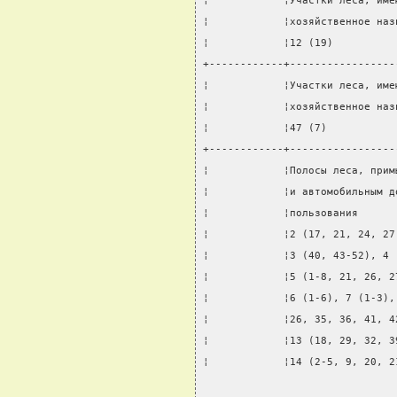
¦            ¦Участки леса, име
¦            ¦хозяйственное наз
¦            ¦12 (19)          
+------------+-----------------
¦            ¦Участки леса, име
¦            ¦хозяйственное наз
¦            ¦47 (7)           
+------------+-----------------
¦            ¦Полосы леса, прим
¦            ¦и автомобильным д
¦            ¦пользования      
¦            ¦2 (17, 21, 24, 27
¦            ¦3 (40, 43-52), 4 
¦            ¦5 (1-8, 21, 26, 2
¦            ¦6 (1-6), 7 (1-3),
¦            ¦26, 35, 36, 41, 4
¦            ¦13 (18, 29, 32, 3
¦            ¦14 (2-5, 9, 20, 2