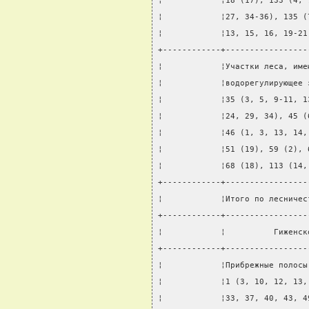
¦            ¦18 (17), 133 (4, 
¦            ¦27, 34-36), 135 (
¦            ¦13, 15, 16, 19-21
+------------+-----------------
¦            ¦Участки леса, име
¦            ¦водорегулирующее 
¦            ¦35 (3, 5, 9-11, 1
¦            ¦24, 29, 34), 45 (
¦            ¦46 (1, 3, 13, 14,
¦            ¦51 (19), 59 (2), 
¦            ¦68 (18), 113 (14,
+------------+-----------------
¦            ¦Итого по лесничес
+------------+-----------------
¦            ¦          Гиженск
+------------+-----------------
¦            ¦Прибрежные полосы
¦            ¦1 (3, 10, 12, 13,
¦            ¦33, 37, 40, 43, 4