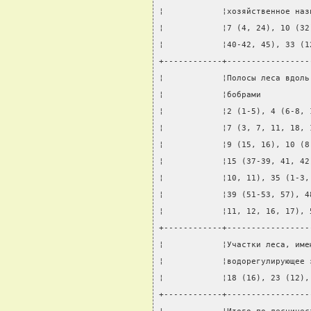
¦            ¦хозяйственное наз
¦            ¦7 (4, 24), 10 (32
¦            ¦40-42, 45), 33 (1
+------------+-----------------
¦            ¦Полосы леса вдоль
¦            ¦бобрами          
¦            ¦2 (1-5), 4 (6-8, 
¦            ¦7 (3, 7, 11, 18, 
¦            ¦9 (15, 16), 10 (8
¦            ¦15 (37-39, 41, 42
¦            ¦10, 11), 35 (1-3,
¦            ¦39 (51-53, 57), 4
¦            ¦11, 12, 16, 17), 
+------------+-----------------
¦            ¦Участки леса, име
¦            ¦водорегулирующее 
¦            ¦18 (16), 23 (12),
+------------+-----------------