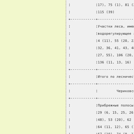
¦            ¦17), 75 (1), 81 (
¦            ¦115 (39)         
+------------+-----------------
¦            ¦Участки леса, име
¦            ¦водорегулирующее 
¦            ¦4 (11), 55 (20, 2
¦            ¦32, 36, 41, 43, 4
¦            ¦27, 55), 106 (20,
¦            ¦136 (11, 13, 16) 
+------------+-----------------
¦            ¦Итого по лесничес
+------------+-----------------
¦            ¦         Чериковс
+------------+-----------------
¦            ¦Прибрежные полосы
¦            ¦29 (6, 15, 25, 26
¦            ¦48), 53 (20), 62 
¦            ¦64 (11, 12), 65 (