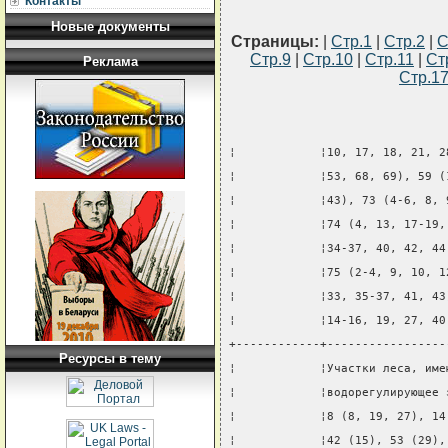
Контакты
Новые документы
Страницы:
|
Стр.1
|
Стр.2
|
С
Стр.9
|
Стр.10
|
Стр.11
|
Ст
Реклама
Стр.1
¦            ¦10, 17, 18, 21, 2
¦            ¦53, 68, 69), 59 (
¦            ¦43), 73 (4-6, 8, 
¦            ¦74 (4, 13, 17-19,
¦            ¦34-37, 40, 42, 44
¦            ¦75 (2-4, 9, 10, 1
¦            ¦33, 35-37, 41, 43
¦            ¦14-16, 19, 27, 40
+------------+-----------------
Ресурсы в тему
¦            ¦Участки леса, име
¦            ¦водорегулирующее 
¦            ¦8 (8, 19, 27), 14
¦            ¦42 (15), 53 (29),