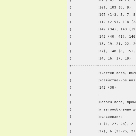
¦            ¦67 (10), 74 (9, 1
¦            ¦10), 103 (8, 9), 
¦            ¦107 (1-3, 5, 7, 8
¦            ¦112 (2-5), 118 (2
¦            ¦142 (34), 143 (19
¦            ¦145 (40, 41), 146
¦            ¦18, 19, 21, 22, 2
¦            ¦37), 148 (8, 15),
¦            ¦14, 16, 17, 19)  
+------------+-----------------
¦            ¦Участки леса, име
¦            ¦хозяйственное наз
¦            ¦142 (38)         
+------------+-----------------
¦            ¦Полосы леса, прим
¦            ¦и автомобильным д
¦            ¦пользования      
¦            ¦1 (1, 27, 28), 2 
¦            ¦27), 6 (23-25, 27