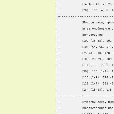
¦            ¦14-16, 18, 23-25,
¦            ¦70), 136 (4, 6, 1
+------------+-----------------
¦            ¦Полосы леса, прим
¦            ¦и автомобильным д
¦            ¦пользования      
¦            ¦100 (35-38), 101 
¦            ¦105 (54, 56, 57),
¦            ¦75-78), 107 (28-3
¦            ¦108 (23-29), 109 
¦            ¦111 (1-5, 7-9), 1
¦            ¦39), 113 (1-4), 1
¦            ¦115 (1-9), 116 (1
¦            ¦118 (1-7), 132 (3
¦            ¦134 (15-18), 135 
+------------+-----------------
¦            ¦Участки леса, име
¦            ¦хозяйственное наз