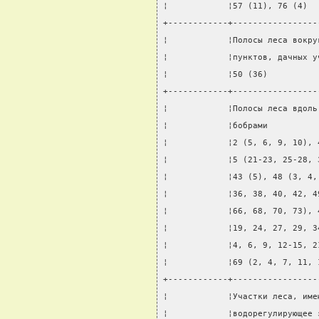
¦            ¦57 (11), 76 (4)  
+------------+-----------------
¦            ¦Полосы леса вокру
¦            ¦пунктов, дачных у
¦            ¦50 (36)          
+------------+-----------------
¦            ¦Полосы леса вдоль
¦            ¦бобрами          
¦            ¦2 (5, 6, 9, 10), 
¦            ¦5 (21-23, 25-28, 
¦            ¦43 (5), 48 (3, 4,
¦            ¦36, 38, 40, 42, 4
¦            ¦66, 68, 70, 73), 
¦            ¦19, 24, 27, 29, 3
¦            ¦4, 6, 9, 12-15, 2
¦            ¦69 (2, 4, 7, 11, 
+------------+-----------------
¦            ¦Участки леса, име
¦            ¦водорегулирующее 