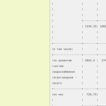
¦                 ¦        ¦    
¦                 ¦        ¦    
¦                 ¦        ¦    
¦                 +--------+----
¦                 ¦ 1534,25¦ 108
¦                 ¦        ¦    
¦                 ¦        ¦    
+-----------------+--------+----
¦в том числе:     ¦        ¦    
+-----------------+--------+----
¦по развитию      ¦ 2842,4 ¦  27
¦систем           ¦        ¦    
¦водоснабжения    ¦        ¦    
¦агрогородков -   ¦        ¦    
¦всего            ¦        ¦    
+-----------------+--------+----
¦из них           ¦  726,75¦    
¦                 ¦        ¦    
¦                 +--------+----