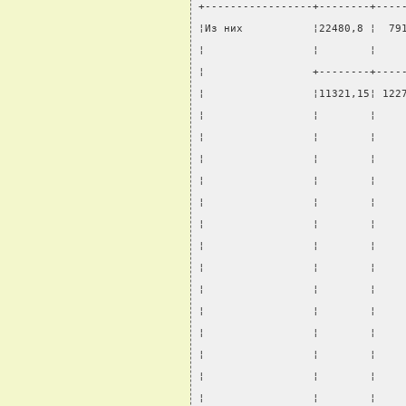
+-----------------+--------+----
¦Из них           ¦22480,8 ¦  79
¦                 ¦        ¦    
¦                 +--------+----
¦                 ¦11321,15¦ 122
¦                 ¦        ¦    
¦                 ¦        ¦    
¦                 ¦        ¦    
¦                 ¦        ¦    
¦                 ¦        ¦    
¦                 ¦        ¦    
¦                 ¦        ¦    
¦                 ¦        ¦    
¦                 ¦        ¦    
¦                 ¦        ¦    
¦                 ¦        ¦    
¦                 ¦        ¦    
¦                 ¦        ¦    
¦                 ¦        ¦    