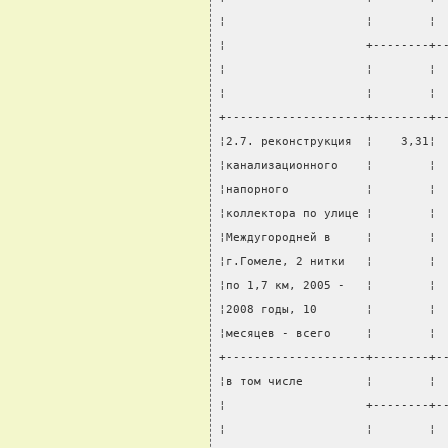
¦                    ¦        ¦ 
¦                    +--------+-
¦                    ¦        ¦ 
¦                    ¦        ¦ 
+--------------------+--------+-
¦2.7. реконструкция  ¦    3,31¦ 
¦канализационного    ¦        ¦ 
¦напорного           ¦        ¦ 
¦коллектора по улице ¦        ¦ 
¦Междугородней в     ¦        ¦ 
¦г.Гомеле, 2 нитки   ¦        ¦ 
¦по 1,7 км, 2005 -   ¦        ¦ 
¦2008 годы, 10       ¦        ¦ 
¦месяцев - всего     ¦        ¦ 
+--------------------+--------+-
¦в том числе         ¦        ¦ 
¦                    +--------+-
¦                    ¦        ¦ 