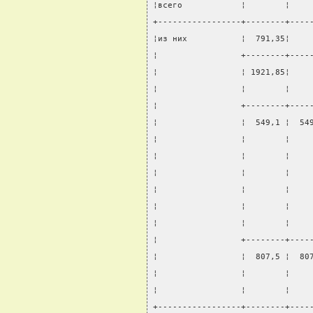
¦всего            ¦        ¦    
+-----------------+--------+----
¦из них           ¦  791,35¦    
¦                 +--------+----
¦                 ¦ 1921,85¦    
¦                 ¦        ¦    
¦                 +--------+----
¦                 ¦  549,1 ¦  54
¦                 ¦        ¦    
¦                 ¦        ¦    
¦                 ¦        ¦    
¦                 ¦        ¦    
¦                 ¦        ¦    
¦                 ¦        ¦    
¦                 +--------+----
¦                 ¦  807,5 ¦  80
¦                 ¦        ¦    
¦                 ¦        ¦    
+-----------------+--------+----