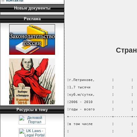
Контакты
Новые документы
Реклама
Стра
¦г.Петрикове,        ¦        ¦ 
¦1,7 тысячи          ¦        ¦ 
¦куб.м/сутки,        ¦        ¦ 
¦2006 - 2010         ¦        ¦ 
Ресурсы в тему
¦годы - всего        ¦        ¦ 
+--------------------+--------+-
¦в том числе         ¦        ¦ 
¦                    ¦        ¦ 