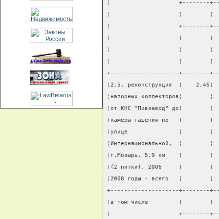
¦                    +--------+-
¦                    ¦        ¦ 
¦                    +--------+-
¦                    ¦        ¦ 
¦                    ¦        ¦ 
¦                    ¦        ¦ 
+--------------------+--------+-
¦2.5. реконструкция  ¦    2,46¦ 
¦напорных коллекторов¦        ¦ 
¦от КНС "Пивзавод" до¦        ¦ 
¦камеры гашения по   ¦        ¦ 
¦улице               ¦        ¦ 
¦Интернациональной,  ¦        ¦ 
¦г.Мозырь, 5,9 км    ¦        ¦ 
¦(2 нитки), 2006 -   ¦        ¦ 
¦2008 годы - всего   ¦        ¦ 
+--------------------+--------+-
¦в том числе         ¦        ¦ 
¦                    +--------+-