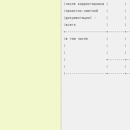
¦числе корректировка ¦        ¦ 
¦проектно-сметной    ¦        ¦ 
¦документации) -     ¦        ¦ 
¦всего               ¦        ¦ 
+--------------------+--------+-
¦в том числе         ¦        ¦ 
¦                    ¦        ¦ 
¦                    ¦        ¦ 
¦                    +--------+-
¦                    ¦        ¦ 
¦--------------------+--------+-