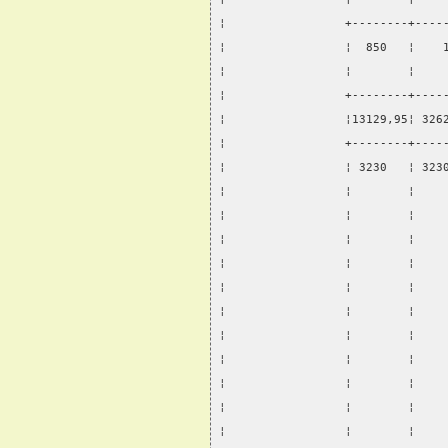
¦                 +--------+----
¦                 ¦  850   ¦    
¦                 ¦        ¦    
¦                 +--------+----
¦                 ¦13129,95¦ 326
¦                 +--------+----
¦                 ¦ 3230   ¦ 323
¦                 ¦        ¦    
¦                 ¦        ¦    
¦                 ¦        ¦    
¦                 ¦        ¦    
¦                 ¦        ¦    
¦                 ¦        ¦    
¦                 ¦        ¦    
¦                 ¦        ¦    
¦                 ¦        ¦    
¦                 ¦        ¦    
¦                 ¦        ¦    