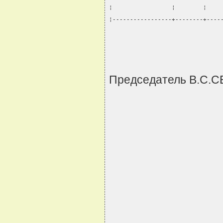
¦                 ¦        ¦    
¦-----------------+--------+----
                                
Председатель В.С.