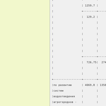
¦                 ¦ 1259,7 ¦    
¦                 +--------+----
¦                 ¦  129,2 ¦    
¦                 ¦        ¦    
¦                 ¦        ¦    
¦                 ¦        ¦    
¦                 ¦        ¦    
¦                 ¦        ¦    
¦                 ¦        ¦    
¦                 +--------+----
¦                 ¦  726,75¦  27
¦                 ¦        ¦    
¦                 ¦        ¦    
+-----------------+--------+----
¦по развитию      ¦ 4069,8 ¦ 135
¦систем           ¦        ¦    
¦водоотведения    ¦        ¦    
¦агрогородков -   ¦        ¦    