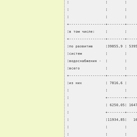
¦                 ¦        ¦    
¦                 ¦        ¦    
¦                 ¦        ¦    
+-----------------+--------+----
¦в том числе:     ¦        ¦    
+-----------------+--------+----
¦по развитию      ¦39855,9 ¦ 539
¦систем           ¦        ¦    
¦водоснабжения -  ¦        ¦    
¦всего            ¦        ¦    
+-----------------+--------+----
¦из них           ¦ 7816,6 ¦    
¦                 ¦        ¦    
¦                 +--------+----
¦                 ¦ 6250,05¦ 164
¦                 +--------+----
¦                 ¦11934,85¦   1
¦                 ¦        ¦    
¦                 ¦        ¦    