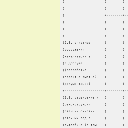
¦                    ¦        ¦ 
¦                    ¦        ¦ 
¦                    +--------+-
¦                    ¦        ¦ 
¦                    ¦        ¦ 
+--------------------+--------+-
¦2.8. очистные       ¦        ¦ 
¦сооружения          ¦        ¦ 
¦канализации в       ¦        ¦ 
¦г.Добруше           ¦        ¦ 
¦(разработка         ¦        ¦ 
¦проектно-сметной    ¦        ¦ 
¦документации)       ¦        ¦ 
+--------------------+--------+-
¦2.9. расширение и   ¦        ¦ 
¦реконструкция       ¦        ¦ 
¦станции очистки     ¦        ¦ 
¦сточных вод в       ¦        ¦ 
¦г.Жлобине (в том    ¦        ¦ 