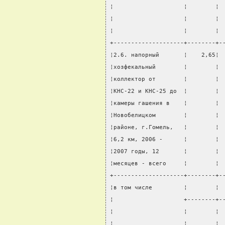
¦                    ¦        ¦ 
¦                    ¦        ¦ 
¦                    ¦        ¦ 
+--------------------+--------+-
¦2.6. напорный       ¦    2,65¦ 
¦хозфекальный        ¦        ¦ 
¦коллектор от        ¦        ¦ 
¦КНС-22 и КНС-25 до  ¦        ¦ 
¦камеры гашения в    ¦        ¦ 
¦Новобелицком        ¦        ¦ 
¦районе, г.Гомель,   ¦        ¦ 
¦6,2 км, 2006 -      ¦        ¦ 
¦2007 годы, 12       ¦        ¦ 
¦месяцев - всего     ¦        ¦ 
+--------------------+--------+-
¦в том числе         ¦        ¦ 
¦                    +--------+-
¦                    ¦        ¦ 
¦                    ¦        ¦ 