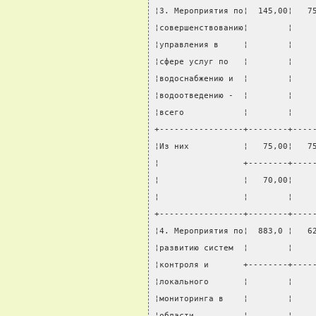
¦3. Мероприятия по¦  145,00¦   7
¦совершенствованию¦        ¦    
¦управления в     ¦        ¦    
¦сфере услуг по   ¦        ¦    
¦водоснабжению и  ¦        ¦    
¦водоотведению -  ¦        ¦    
¦всего            ¦        ¦    
+-----------------+--------+----
¦Из них           ¦   75,00¦   7
¦                 +--------+----
¦                 ¦   70,00¦    
¦                 ¦        ¦    
+-----------------+--------+----
¦4. Мероприятия по¦  883,0 ¦   6
¦развитию систем  ¦        ¦    
¦контроля и       +--------+----
¦локального       ¦        ¦    
¦мониторинга в    ¦        ¦    
¦области          ¦        ¦    