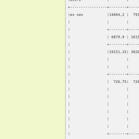
+-----------------+--------+----
¦из них           ¦14664,2 ¦  79
¦                 ¦        ¦    
¦                 +--------+----
¦                 ¦ 6879,9 ¦ 161
¦                 +--------+----
¦                 ¦19151,15¦ 302
¦                 ¦        ¦    
¦                 ¦        ¦    
¦                 +--------+----
¦                 ¦  726,75¦  72
¦                 ¦        ¦    
¦                 ¦        ¦    
¦                 ¦        ¦    
¦                 ¦        ¦    
¦                 ¦        ¦    
¦                 ¦        ¦    
¦                 +--------+----