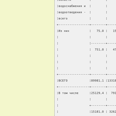
¦водоснабжения и  ¦        ¦    
¦водоотведения -  ¦        ¦    
¦всего            ¦        ¦    
+-----------------+--------+----
¦Из них           ¦   75,0 ¦   1
¦                 ¦        ¦    
¦                 ¦--------+----
¦                 ¦  751,0 ¦   4
¦                 ¦        ¦    
¦                 ¦        ¦    
¦                 ¦        ¦    
+-----------------+--------+----
¦ВСЕГО            ¦89981,1 ¦1331
+-----------------+--------+----
¦В том числе      ¦25129,4 ¦  79
¦                 ¦        ¦    
¦                 +--------+----
¦                 ¦15181,0 ¦ 326