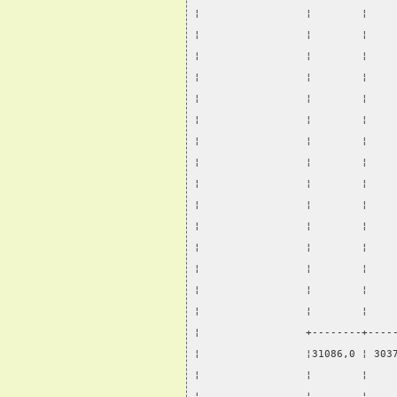
¦                 ¦        ¦    
¦                 ¦        ¦    
¦                 ¦        ¦    
¦                 ¦        ¦    
¦                 ¦        ¦    
¦                 ¦        ¦    
¦                 ¦        ¦    
¦                 ¦        ¦    
¦                 ¦        ¦    
¦                 ¦        ¦    
¦                 ¦        ¦    
¦                 ¦        ¦    
¦                 ¦        ¦    
¦                 ¦        ¦    
¦                 ¦        ¦    
¦                 +--------+----
¦                 ¦31086,0 ¦ 303
¦                 ¦        ¦    
¦                 ¦        ¦    