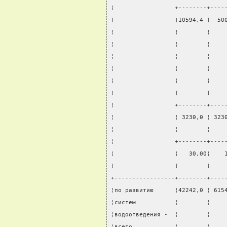
¦                 +--------+----
¦                 ¦10594,4 ¦  50
¦                 ¦        ¦    
¦                 ¦        ¦    
¦                 ¦        ¦    
¦                 ¦        ¦    
¦                 ¦        ¦    
¦                 ¦        ¦    
¦                 +--------+----
¦                 ¦ 3230,0 ¦ 323
¦                 ¦        ¦    
¦                 +--------+----
¦                 ¦   30,00¦    
¦                 ¦        ¦    
+-----------------+--------+----
¦по развитию      ¦42242,0 ¦ 615
¦систем           ¦        ¦    
¦водоотведения -  ¦        ¦    
¦всего            ¦        ¦    