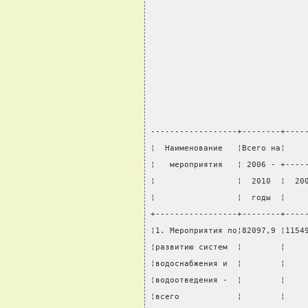
------------------+--------+----
¦  Наименование   ¦Всего на¦    
¦   мероприятия   ¦ 2006 - +----
¦                 ¦  2010  ¦  20
¦                 ¦  годы  ¦    
+-----------------+--------+----
¦1. Мероприятия по¦82097,9 ¦1154
¦развитию систем  ¦        ¦    
¦водоснабжения и  ¦        ¦    
¦водоотведения -  ¦        ¦    
¦всего            ¦        ¦    