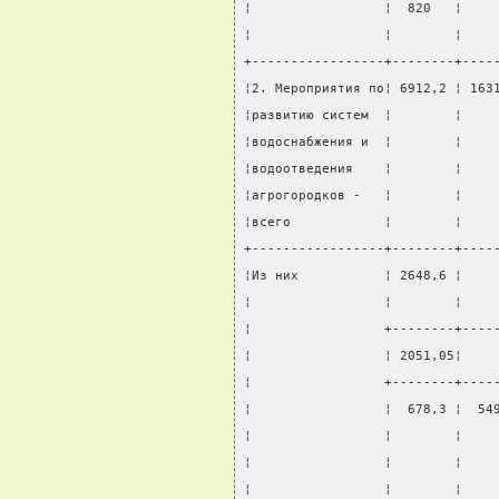
¦                 ¦  820   ¦    
¦                 ¦        ¦    
+-----------------+--------+----
¦2. Мероприятия по¦ 6912,2 ¦ 163
¦развитию систем  ¦        ¦    
¦водоснабжения и  ¦        ¦    
¦водоотведения    ¦        ¦    
¦агрогородков -   ¦        ¦    
¦всего            ¦        ¦    
+-----------------+--------+----
¦Из них           ¦ 2648,6 ¦    
¦                 ¦        ¦    
¦                 +--------+----
¦                 ¦ 2051,05¦    
¦                 +--------+----
¦                 ¦  678,3 ¦  54
¦                 ¦        ¦    
¦                 ¦        ¦    
¦                 ¦        ¦    