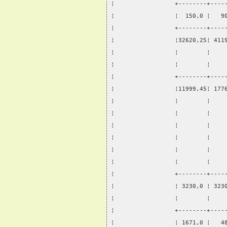
¦                 +--------+----
¦                 ¦  150,0 ¦   9
¦                 +--------+----
¦                 ¦32620,25¦ 411
¦                 ¦        ¦    
¦                 ¦        ¦    
¦                 +--------+----
¦                 ¦11999,45¦ 177
¦                 ¦        ¦    
¦                 ¦        ¦    
¦                 ¦        ¦    
¦                 ¦        ¦    
¦                 ¦        ¦    
¦                 ¦        ¦    
¦                 +--------+----
¦                 ¦ 3230,0 ¦ 323
¦                 ¦        ¦    
¦                 +--------+----
¦                 ¦ 1671,0 ¦   4