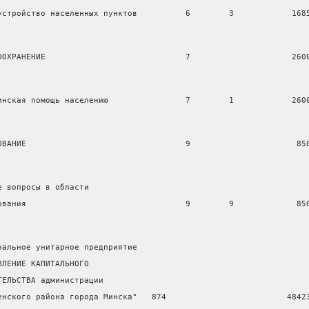
устройство населенных пунктов          6        3            168
ООХРАНЕНИЕ                             7                     260
инская помощь населению                7        1            260
ОВАНИЕ                                 9                      85
е вопросы в области
ования                                 9        9             85
нальное унитарное предприятие
ВЛЕНИЕ КАПИТАЛЬНОГО
ТЕЛЬСТВА администрации
енского района города Минска"   874                         4842