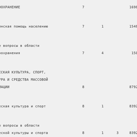
ООХРАНЕНИЕ                             7                     169
инская помощь населению                7        1            154
е вопросы в области
оохранения                             7        4             15
ЕСКАЯ КУЛЬТУРА, СПОРТ,
УРА И СРЕДСТВА МАССОВОЙ
МАЦИИ                                  8                     879
еская культура и спорт                 8        1            839
е вопросы в области
еской культуры и спорта                8        1      3     839