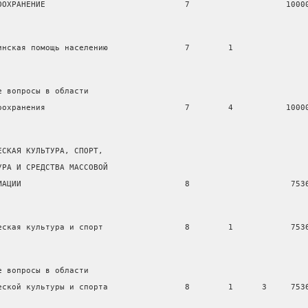
ООХРАНЕНИЕ                             7                    1000
инская помощь населению                7        1               
е вопросы в области
оохранения                             7        4           1000
ЕСКАЯ КУЛЬТУРА, СПОРТ,
УРА И СРЕДСТВА МАССОВОЙ
МАЦИИ                                  8                     753
еская культура и спорт                 8        1            753
е вопросы в области
еской культуры и спорта                8        1      3     753