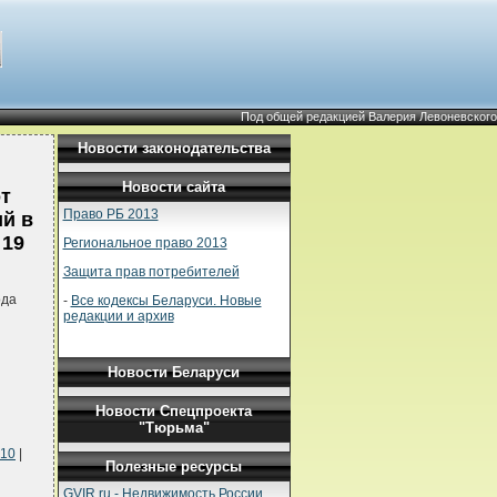
Под общей редакцией Валерия Левоневского
Новости законодательства
Новости сайта
от
Право РБ 2013
ий в
 19
Региональное право 2013
Защита прав потребителей
ода
-
Все кодексы Беларуси. Новые
редакции и архив
Новости Беларуси
Новости Спецпроекта
"Тюрьма"
.10
|
Полезные ресурсы
GVIR.ru - Недвижимость России