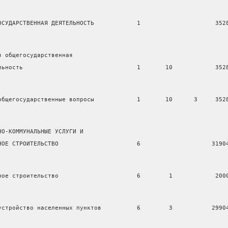
ОСУДАРСТВЕННАЯ ДЕЯТЕЛЬНОСТЬ            1                     352
я общегосударственная
льность                                1       10            352
общегосударственные вопросы            1       10      3     352
НО-КОММУНАЛЬНЫЕ УСЛУГИ И
НОЕ СТРОИТЕЛЬСТВО                      6                    3190
ное строительство                      6        1            200
устройство населенных пунктов          6        3           2990