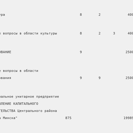
ура                                    8        2             40
е вопросы в области культуры           8        2      3      40
ОВАНИЕ                                 9                     250
е вопросы в области
ования                                 9        9            250
нальное унитарное предприятие
ВЛЕНИЕ КАПИТАЛЬНОГО
ТЕЛЬСТВА Центрального района
а Минска"                       875                         1998