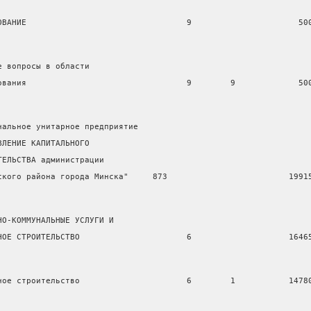
ОВАНИЕ                                 9                      50
е вопросы в области
ования                                 9        9             50
нальное унитарное предприятие
ВЛЕНИЕ КАПИТАЛЬНОГО
ТЕЛЬСТВА администрации
ского района города Минска"     873                         1991
НО-КОММУНАЛЬНЫЕ УСЛУГИ И
НОЕ СТРОИТЕЛЬСТВО                      6                    1646
ное строительство                      6        1           1478