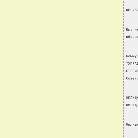
ОБРАЗ
Други
образ
Комму
"УПРА
СТРОИ
Совет
ЖИЛИЩ
ЖИЛИЩ
Жилищ