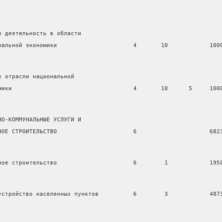
я деятельность в области
нальной экономики                      4       10            100
е отрасли национальной
мики                                   4       10      5     100
НО-КОММУНАЛЬНЫЕ УСЛУГИ И
НОЕ СТРОИТЕЛЬСТВО                      6                     682
ное строительство                      6        1            195
устройство населенных пунктов          6        3            487