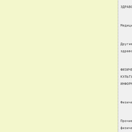
ЗДРАВ
Медиц
Други
здрав
ФИЗИЧ
КУЛЬТ
ИНФОР
Физич
Прочи
физич