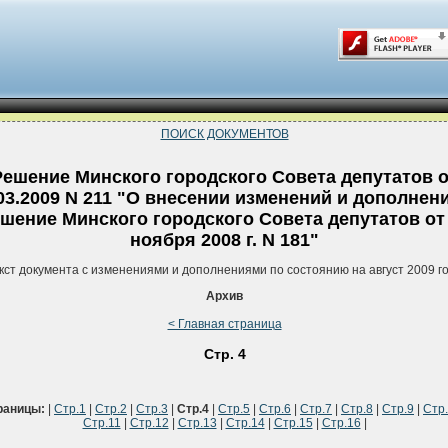
ПОИСК ДОКУМЕНТОВ
Решение Минского городского Совета депутатов 
03.2009 N 211 "О внесении изменений и дополнен
шение Минского городского Совета депутатов от
ноября 2008 г. N 181"
кст документа с изменениями и дополнениями по состоянию на август 2009 г
Архив
< Главная страница
Стр. 4
раницы:
|
Стр.1
|
Стр.2
|
Стр.3
|
Стр.4
|
Стр.5
|
Стр.6
|
Стр.7
|
Стр.8
|
Стр.9
|
Стр
Стр.11
|
Стр.12
|
Стр.13
|
Стр.14
|
Стр.15
|
Стр.16
|