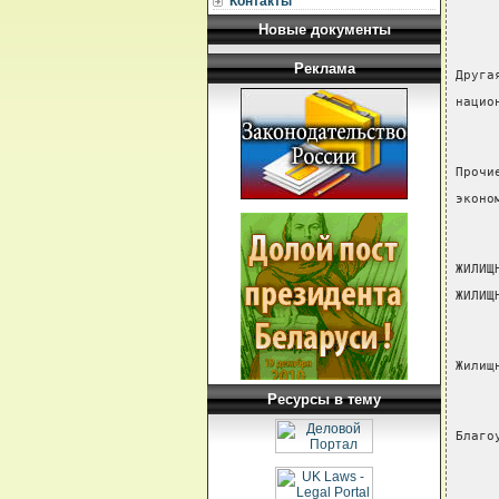
Контакты
Новые документы
Реклама
Друга
нацио
Прочи
эконо
ЖИЛИЩ
ЖИЛИЩ
Жилищ
Ресурсы в тему
Благо