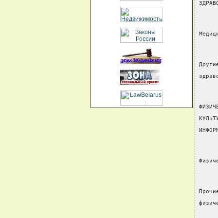
ЗДРАВ
Медиц
Други
здрав
ФИЗИЧ
КУЛЬТ
ИНФОР
Физич
Прочи
физич