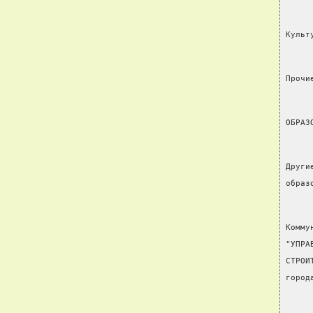
Культ
Прочи
ОБРАЗ
Други
образ
Комму
"УПРА
СТРОИ
город