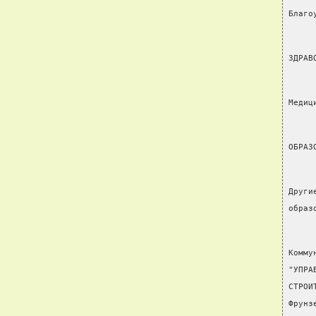
Благо
ЗДРАВ
Медиц
ОБРАЗ
Други
образ
Комму
"УПРА
СТРОИ
Фрунз