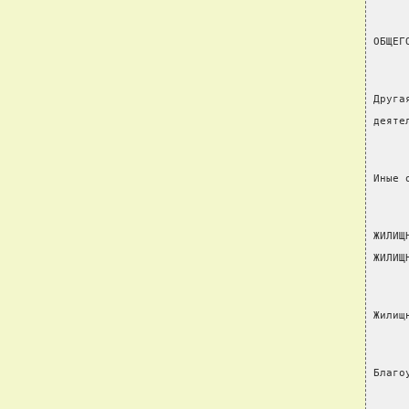
ОБЩЕГ
Друга
деяте
Иные 
ЖИЛИЩ
ЖИЛИЩ
Жилищ
Благо