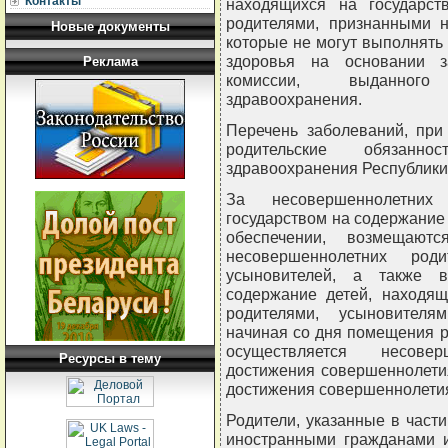
Контакты
находящихся на государст
родителями, признанными н
Новые документы
которые не могут выполнять
здоровья на основании за
Реклама
комиссии, выданного 
здравоохранения.
Перечень заболеваний, при
родительские обязанно
здравоохранения Республики
За несовершеннолетних
государством на содержание
обеспечении, возмещаютс
несовершеннолетних роди
усыновителей, а также 
содержание детей, находящ
родителями, усыновителя
начиная со дня помещения р
осуществляется несове
Ресурсы в тему
достижения совершеннолети
достижения совершеннолетия
Родители, указанные в част
иностранными гражданами и