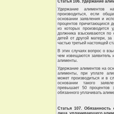
Статья 106. Удержание али
Удержание алиментов н
производиться, если общ
основании заявления и исп
процентов причитающихся до
из которых производится 
должника взыскиваются по 
детей от другой матери, за
частью третьей настоящей ст
В этих случаях вопрос о вз
чем извещаются заявитель и
алименты.
Удержание алиментов на ос
алименты, при уплате али
может производиться и в с
основании такого заявл
превышает 50 процентов з
обязанного уплачивать алиме
Статья 107. Обязанность
лица, уплачивающего али