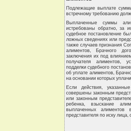
Подлежащие выплате суммы
встречному требованию долж
Выплаченные суммы али
истребованы обратно, за и
судебное постановление бы
ложных сведениях или пред
также случаев признания Со
алиментов, Брачного дог
заключения их под влиянием
получателя алиментов, у
подделки судебного постано
об уплате алиментов, Брачно
на основании которых уплач
Если действия, указанны
совершены законным предст
или законным представител
ребенка, взыскание али
выплаченных алиментов в
представителя по иску лица,