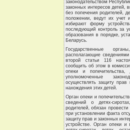
законодательством Республи
законных интересов детей, в
без попечения родителей, д
положении, ведут их учет и
избирают форму устройств
последующий контроль за у
образования в порядке, ус
Беларусь.
Государственные орган
располагающие сведениями 
второй статьи 116 насто
сообщить об этом в комисс
опеки и попечительства, 
уполномоченные законо
осуществлять защиту прав 
нахождения этих детей.
Орган опеки и попечительств
сведений о детях-сирота
родителей, обязан провести
при установлении факта отс
защиту прав и законных инте
устройстве. Орган опеки и
детях-сиротах, детях, ос