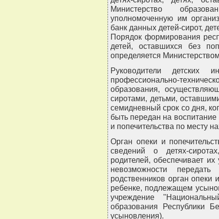
Министерство образов
уполномоченную им организ
банк данных детей-сирот, дет
Порядок формирования респу
детей, оставшихся без по
определяется Министерством
Руководители детских ин
профессионально-техническ
образования, осуществляющ
сиротами, детьми, оставшим
семидневный срок со дня, ког
быть передан на воспитание 
и попечительства по месту н
Орган опеки и попечительс
сведений о детях-сирота
родителей, обеспечивает их
невозможности передат
родственников орган опеки 
ребенке, подлежащем усынов
учреждение "Национальны
образования Республики Бе
усыновления).