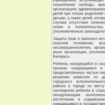
учреждениях, исполняющих
ограничения свободы, аре
организациях здравоохранен
детей при отказе родителей
детьми, а также детей, кот
случаях отсутствия попече
опеки и попечительств
уполномоченные законодател
Защита прав и законных инт
опасном положении, во
несовершеннолетних, орган
иные организации, уполном
Беларусь.
Ребенок, находящийся в со
признан нуждающимся в г
предусмотренных частью пер
решению комиссии по дел
городского исполнительно
района в городе по месту
нахождение ребенка в соци
ненадлежащим выполнен
воспитанию и содержани
нуждающимся в государстве