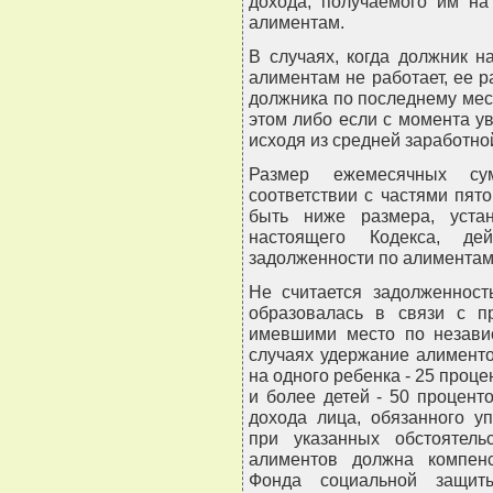
дохода, получаемого им на
алиментам.
В случаях, когда должник 
алиментам не работает, ее р
должника по последнему мест
этом либо если с момента у
исходя из средней заработно
Размер ежемесячных су
соответствии с частями пят
быть ниже размера, уста
настоящего Кодекса, де
задолженности по алиментам
Не считается задолженност
образовалась в связи с п
имевшими место по незави
случаях удержание алимент
на одного ребенка - 25 процен
и более детей - 50 проценто
дохода лица, обязанного у
при указанных обстоятель
алиментов должна компен
Фонда социальной защит