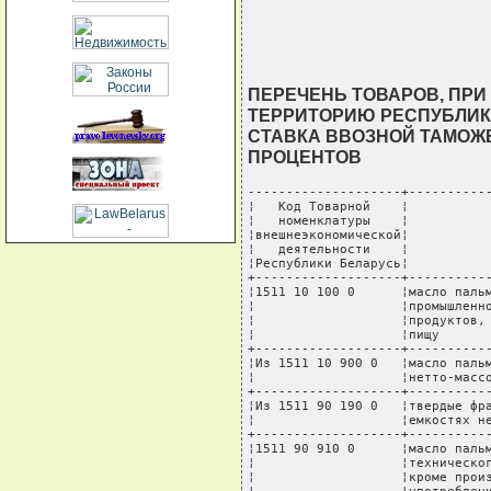
ПЕРЕЧЕНЬ ТОВАРОВ, ПР
ТЕРРИТОРИЮ РЕСПУБЛИК
СТАВКА ВВОЗНОЙ ТАМОЖ
ПРОЦЕНТОВ
--------------------+-----------
¦   Код Товарной    ¦           
¦   номенклатуры    ¦           
¦внешнеэкономической¦           
¦   деятельности    ¦           
¦Республики Беларусь¦           
+-------------------+-----------
¦1511 10 100 0      ¦масло пальм
¦                   ¦промышленно
¦                   ¦продуктов, 
¦                   ¦пищу       
+-------------------+-----------
¦Из 1511 10 900 0   ¦масло пальм
¦                   ¦нетто-массо
+-------------------+-----------
¦Из 1511 90 190 0   ¦твердые фра
¦                   ¦емкостях не
+-------------------+-----------
¦1511 90 910 0      ¦масло пальм
¦                   ¦техническог
¦                   ¦кроме произ