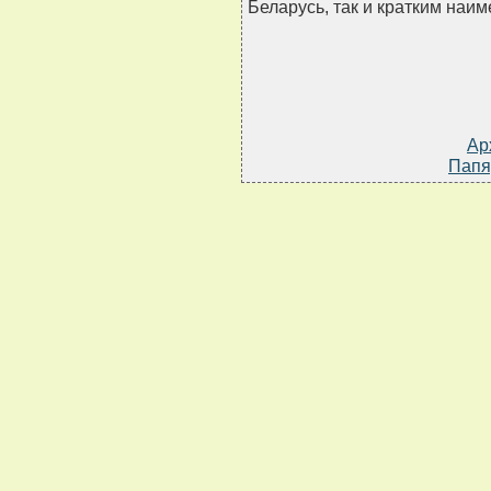
Беларусь, так и кратким наи
Ар
Папя