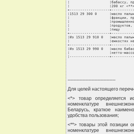
¦                   ¦бабассу, пр
¦                   ¦200 кг <**>
+-------------------+-----------
¦1513 29 300 0      ¦масло пальм
¦                   ¦фракции, пр
¦                   ¦промышленно
¦                   ¦продуктов, 
¦                   ¦пищу       
+-------------------+-----------
¦Из 1513 29 910 0   ¦масло пальм
¦                   ¦емкостях не
+-------------------+-----------
¦Из 1513 29 990 0   ¦масло бабас
¦                   ¦нетто-массо
¦-------------------+----------
--------------------------------
Для целей настоящего перечн
<*> товар определяется и
номенклатуре внешнеэкон
Беларусь, краткое наимен
удобства пользования;
<**> товары этой позиции 
номенклатуре внешнеэкон