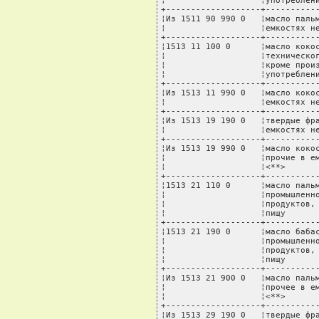
¦                   ¦употреблени
+-------------------+-----------
¦Из 1511 90 990 0   ¦масло пальм
¦                   ¦емкостях не
+-------------------+-----------
¦1513 11 100 0      ¦масло кокос
¦                   ¦техническог
¦                   ¦кроме произ
¦                   ¦употреблени
+-------------------+-----------
¦Из 1513 11 990 0   ¦масло кокос
¦                   ¦емкостях не
+-------------------+-----------
¦Из 1513 19 190 0   ¦твердые фра
¦                   ¦емкостях не
+-------------------+-----------
¦Из 1513 19 990 0   ¦масло кокос
¦                   ¦прочие в ем
¦                   ¦<**>       
+-------------------+-----------
¦1513 21 110 0      ¦масло пальм
¦                   ¦промышленно
¦                   ¦продуктов, 
¦                   ¦пищу       
+-------------------+-----------
¦1513 21 190 0      ¦масло бабас
¦                   ¦промышленно
¦                   ¦продуктов, 
¦                   ¦пищу       
+-------------------+-----------
¦Из 1513 21 900 0   ¦масло пальм
¦                   ¦прочее в ем
¦                   ¦<**>       
+-------------------+-----------
¦Из 1513 29 190 0   ¦твердые фра