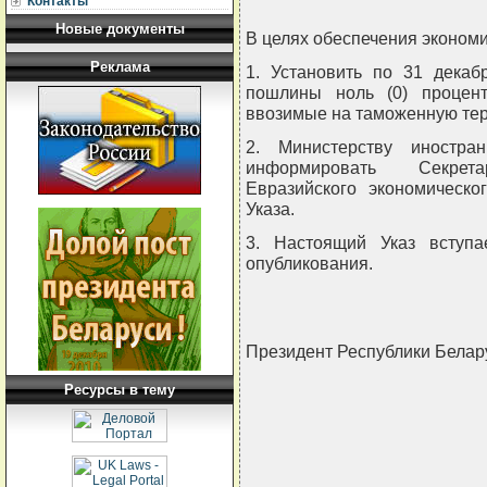
Контакты
Новые документы
В целях обеспечения экономи
Реклама
1. Установить по 31 декаб
пошлины ноль (0) процен
ввозимые на таможенную тер
2. Министерству иностра
информировать Секрет
Евразийского экономическо
Указа.
3. Настоящий Указ вступ
опубликования.
Президент Республики Бела
Ресурсы в тему