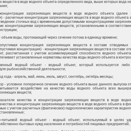
 веществ в воде водного объекта определенного вида, выше которых вода н
ания;
концентрации загрязняющих веществ в воде водного объекта (далее 
) - расчетные концентрации загрязняющих веществ в воде водного объекта 
отведении сточных вод с временными допустимыми концентрациями загрязн
ми концентрациями загрязняющих веществ, установленными в соответствии
нструкции;
- объем воды, протекающий через сечение потока в единицу времени;
опустимая концентрация загрязняющих веществ в составе отводимых 
пустимая концентрация) - концентрация загрязняющих веществ в составе от
кт, рассчитанная с учетом ассимилирующей способности водного объекта
печивает установленные нормативы качества воды водного объекта в контро
твенный водный объект - водный объект, который используется либ
 для рыбохозяйственной деятельности;
 года - апрель, май, июнь, июль, август, сентябрь, октябрь месяцы;
р - условное поперечное сечение водного объекта выше данного выпуска о
читывается воздействие на качество воды водного объекта всех вышер
язняющих веществ;
азатели качества и концентрации загрязняющих веществ в воде водно
ачества и концентрации загрязняющих веществ в воде водного объекта в фо
ые с учетом расчетных (фактических) гидрологических характеристик водног
установленные;
о-питьевой водный объект - водный объект, используемый в целях уд
озяйственно-бытовых нужд населения и потребностей пищевых предприятий;