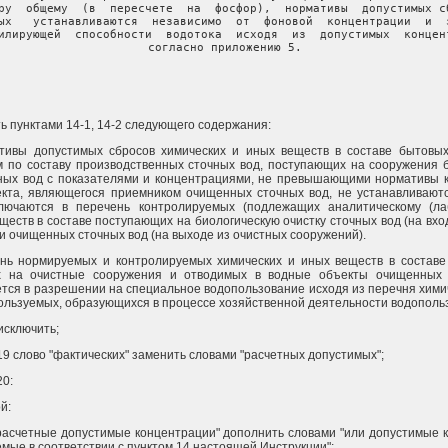
ру  общему  (в  пересчете  на  фосфор),  нормативы  допустимых сб
ых   устанавливаются  независимо  от  фоновой  концентрации  и  з
илирующей  способности  водотока  исходя  из  допустимых  концент
согласно приложению 5.

                                                                
ть пунктами 14-1, 14-2 следующего содержания:
ативы допустимых сбросов химических и иных веществ в составе бытовых
им по составу производственных сточных вод, поступающих на сооружения 
чных вод с показателями и концентрациями, не превышающими нормативы 
екта, являющегося приемником очищенных сточных вод, не устанавливают
лючаются в перечень контролируемых (подлежащих аналитическому (ла
ществ в составе поступающих на биологическую очистку сточных вод (на вхо
и очищенных сточных вод (на выходе из очистных сооружений).
ень нормируемых и контролируемых химических и иных веществ в составе
х на очистные сооружения и отводимых в водные объекты очищенных 
тся в разрешении на специальное водопользование исходя из перечня хими
ользуемых, образующихся в процессе хозяйственной деятельности водопольз
 исключить;
е 19 слово "фактических" заменить словами "расчетных допустимых";
20:
й:
"расчетные допустимые концентрации" дополнить словами "или допустимые 
мые в соответствии с пунктом 14 настоящей Инструкции";