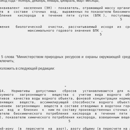
иод года - ноябрь, декабрь, январь, февраль, март месяцы;
эквивалент  населения (ЭН) - показатель, отражающий массу органич
тв  в  составе  сточных  вод,  выраженных по показателю биохимиче
бления   кислорода   в  течение  пяти  суток  (БПК ),  поступающи
                                                       5

жения   биологической   очистки,  рассчитываемый  исходя  из  сре
максимального годового значения БПК .

                                   5

                                                                
те 5 слова "Министерством природных ресурсов и охраны окружающей сре
сключить;
4 изложить в следующей редакции:
"

14.   Нормативы   допустимых   сбросов   устанавливаются  для  ка
руемого   загрязняющего   вещества  с  учетом  вида  водного  объ
тивов  качества воды водного объекта, фоновой концентрации нормир
зняющих   веществ,  ассимилирующей  способности  водного  объекта
чением  загрязняющих  веществ в составе отводимых в водотоки горо
ых  вод  и  близких  к  ним по составу производственных сточных в
ателю  биохимического  потребления  кислорода  в  течение  пяти  
), показателю химического потребления кислорода, взвешенным вещес
    5

ий-иону  (в  пересчете  на  азот), азоту общему (в пересчете на а