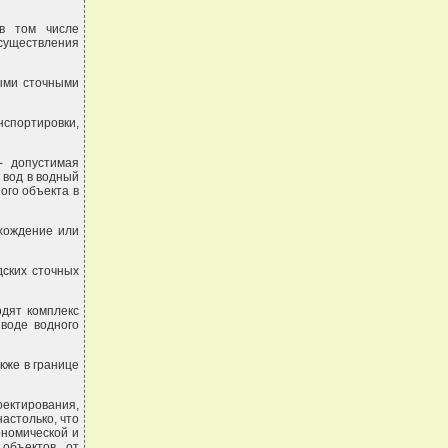
 в том числе
уществления
ыми сточными
нспортировки,
- допустимая
 вод в водный
ого объекта в
ахождение или
дских сточных
одят комплекс
 воде водного
кже в границе
ектирования,
астолько, что
ономической и
 объектов от