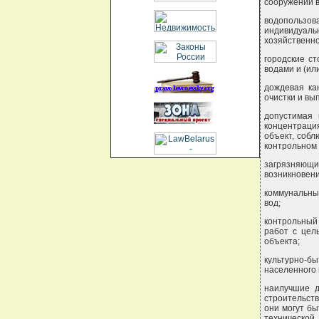
сооружений в
водопользо
индивидуал
хозяйственно
городские с
водами и (ил
дождевая ка
очистки и вы
допустимая 
концентрация
объект, собл
контрольном 
загрязняющи
возникновени
коммунальны
вод;
контрольный
работ с цел
объекта;
культурно-бы
населенного 
наилучшие д
строительств
они могут бы
техническо