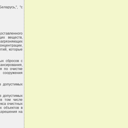
ларусь,", "с
оставленного
щих веществ,
загрязняющих
нцентрации,
ятий, которые
ых сбросов с
ансирования,
я по очистке
е сооружения
в допустимых
в допустимых
 в том числе
екса очистных
х объектов в
разрешения на