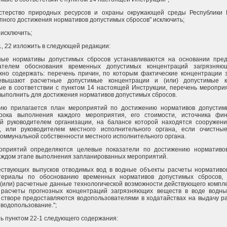
стерство природных ресурсов и охраны окружающей среды Республики Бе
пного достижения нормативов допустимых сбросов" исключить;
 исключить;
21, 22 изложить в следующей редакции:
ные нормативы допустимых сбросов устанавливаются на основании пред
вателем обоснования временных допустимых концентраций загрязняю
жно содержать: перечень причин, по которым фактические концентрации 
евышают расчетные допустимые концентрации и (или) допустимые ко
ые в соответствии с пунктом 14 настоящей Инструкции, перечень меропри
выполнить для достижения нормативов допустимых сбросов.
ию прилагается план мероприятий по достижению нормативов допустим
рока выполнения каждого мероприятия, его стоимости, источника фин
й руководителем организации, на балансе которой находятся сооружени
, или руководителем местного исполнительного органа, если очистны
коммунальной собственности местного исполнительного органа.
оприятий определяются целевые показатели по достижению нормативо
каждом этапе выполнения запланированных мероприятий.
ествующих выпусков отводимых вод в водные объекты расчеты нормативо
атериалы по обоснованию временных нормативов допустимых сбросов,
 (или) расчетные данные технологической возможности действующего компл
 расчеты прогнозных концентраций загрязняющих веществ в воде водны
 створе предоставляются водопользователями в ходатайствах на выдачу 
водопользование.";
ть пунктом 22-1 следующего содержания: