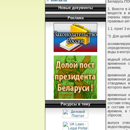
Контакты
Беларусь П
Новые документы
1. Внести в
веществ в в
охраны окру
Реклама
правовых акт
1.1. пункт 3
"3. Для целе
ассимилиру
определенну
воды в контр
водный объе
временное с
режима;
временная д
временная д
отводимых в
которого вы
временные н
временные н
составе отв
Ресурсы в тему
в составе о
времени, в 
сбросов;
выпуск отв
водоотводящ