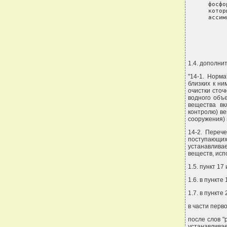
фосфо
котор
ассим
      
1.4. дополни
"14-1. Норм
близких к н
очистки сто
водного объ
вещества вк
контролю) ве
сооружения) 
14-2. Переч
поступающи
устанавливае
веществ, исп
1.5. пункт 17
1.6. в пункт
1.7. в пункте 
в части перво
после слов 
устанавливае