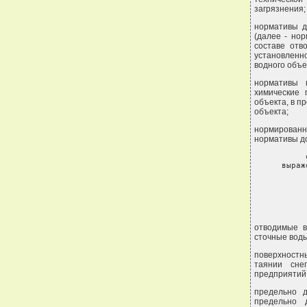
загрязнения;
нормативы д
(далее - но
составе отв
установленн
водного объе
нормативы 
химические 
объекта, в п
объекта;
нормированн
нормативы д
     
выраж
отводимые в
сточные воды
поверхностн
таянии сне
предприятий,
предельно 
предельно 