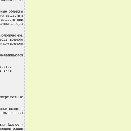
дные объекты
щих веществ в
 веществ при
качества воды
ологические,
воде водного
видом водного
анавливаются
еств,

чение

оверхностные
ных осадков,
ромышленных
кта (далее -
онцентрации