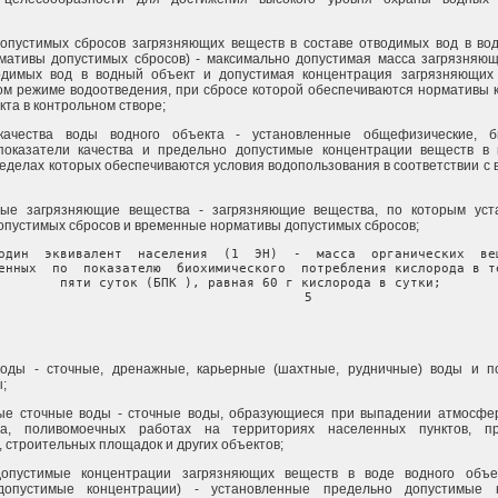
опустимых сбросов загрязняющих веществ в составе отводимых вод в во
рмативы допустимых сбросов) - максимально допустимая масса загрязняю
одимых вод в водный объект и допустимая концентрация загрязняющих
ом режиме водоотведения, при сбросе которой обеспечиваются нормативы 
кта в контрольном створе;
качества воды водного объекта - установленные общефизические, би
показатели качества и предельно допустимые концентрации веществ в 
ределах которых обеспечиваются условия водопользования в соответствии с 
ые загрязняющие вещества - загрязняющие вещества, по которым уст
опустимых сбросов и временные нормативы допустимых сбросов;
один  эквивалент  населения  (1  ЭН)  -  масса  органических  вещ
енных  по  показателю  биохимического  потребления кислорода в те
пяти суток (БПК ), равная 60 г кислорода в сутки;

               5
оды - сточные, дренажные, карьерные (шахтные, рудничные) воды и п
;
ые сточные воды - сточные воды, образующиеся при выпадении атмосфер
га, поливомоечных работах на территориях населенных пунктов, п
 строительных площадок и других объектов;
допустимые концентрации загрязняющих веществ в воде водного объе
допустимые концентрации) - установленные предельно допустимые к