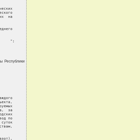
еских

ского

х  на

днего

     ";
ды Республики
ждого

екта,

уемых

,  за

дских

од по

суток

твам,

зот),
