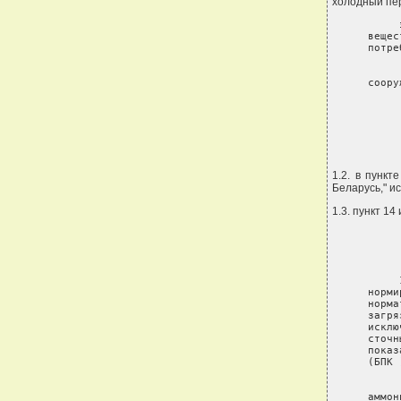
холодный пер
     
вещес
потре
соору
      
1.2. в пунк
Беларусь," и
1.3. пункт 1
     
норми
норма
загря
исклю
сточн
показ
(БПК 
аммон