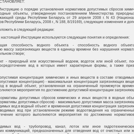
ОСТАНОВЛЯЕТ:
 Инструкцию о порядке установления нормативов допустимых сбросов хими
одные объекты, утвержденную постановлением Министерства природны
жающей среды Республики Беларусь от 29 апреля 2008 г. N 43 (Национа
ов Республики Беларусь, 2008 г., N 188, 8/19169), следующие изменения и до
 изложить в следующей редакции:
й настоящей Инструкции используются следующие понятия и определения:
ющая способность водного объекта - способность водного объект
ю массу загрязняющих веществ в единицу времени без нарушения нормати
ольном створе;
кт - природный или искусственный водоем, водоток или иной объект, по
осредоточение вод в которых имеет характерные формы, а также приз
опустимая концентрация химических и иных веществ в составе отводимых
опустимая концентрация) - максимальная концентрация загрязняющих веще
од в водный объект, установленная на ограниченный промежуток времен
полняются мероприятия по достижению допустимой концентрации загрязняю
ормативы допустимых сбросов химических и иных веществ в водные объе
ормативы допустимых сбросов) - максимально допустимая масса загрязняю
одимых вод в водный объект и временная допустимая концентрация загрязн
тводимых вод при установленном режиме водоотведения на ограниченны
течение которого выполняются мероприятия по достижению нормативо
одимых вод - трубопровод, канал, лоток или иное гидротехническо
их коммуникаций, предназначенных для отведения вод от очистных или х