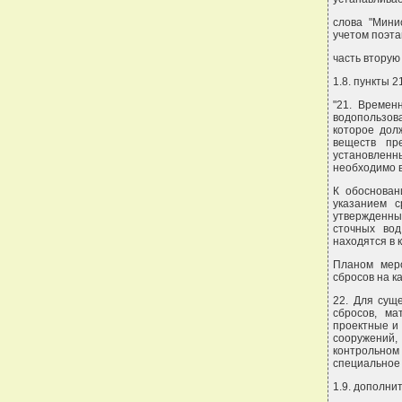
слова "Мини
учетом поэта
часть вторую
1.8. пункты 
"21. Времен
водопользо
которое дол
веществ пр
установленн
необходимо 
К обоснован
указанием с
утвержденны
сточных вод
находятся в 
Планом мер
сбросов на 
22. Для сущ
сбросов, м
проектные и
сооружений,
контрольном
специальное 
1.9. дополни