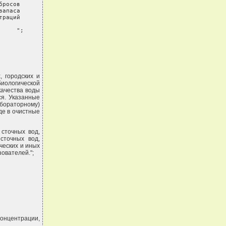
росов

апаса

раций

     ";
, городских и
биологической
качества воды
ся. Указанные
бораторному)
де в очистные
 сточных вод,
сточных вод,
ческих и иных
ователей.";
концентрации,