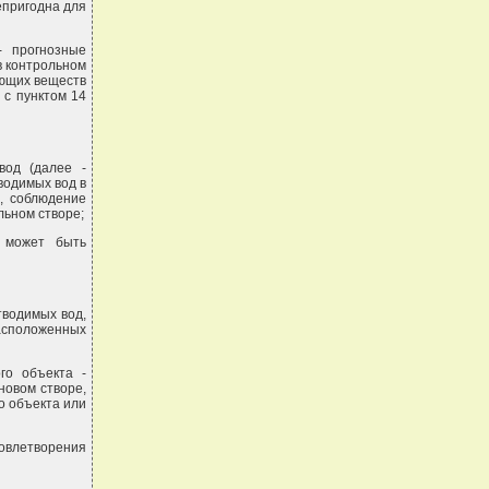
епригодна для
- прогнозные
в контрольном
яющих веществ
 с пунктом 14
вод (далее -
водимых вод в
, соблюдение
льном створе;
о может быть
тводимых вод,
асположенных
го объекта -
новом створе,
о объекта или
овлетворения