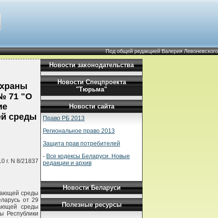
Под общей редакцией Валерия Левоневского
Новости законодательства
Новости Спецпроекта
охраны
"Тюрьма"
№ 71 "О
ие
Новости сайта
ей среды
Право РБ 2013
Региональное право 2013
Защита прав потребителей
-
Все кодексы Беларуси. Новые
 г. N 8/21837
редакции и архив
Новости Беларуси
жающей среды
еларусь от 29
Полезные ресурсы
жающей среды
ы Республики