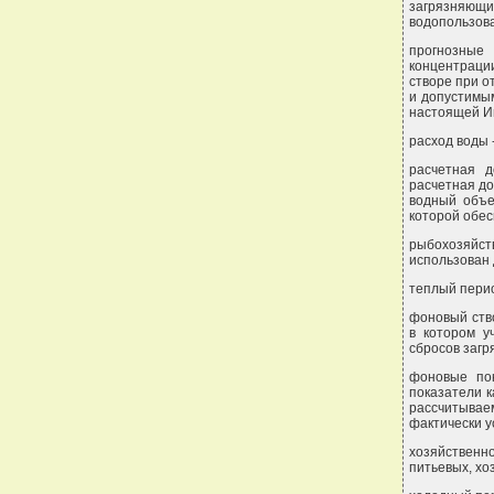
загрязняющих
водопользов
прогнозные 
концентрации
створе при 
и допустимы
настоящей И
расход воды 
расчетная д
расчетная до
водный объе
которой обес
рыбохозяйс
использован
теплый период
фоновый ство
в котором у
сбросов загр
фоновые пок
показатели к
рассчитываем
фактически 
хозяйственн
питьевых, х