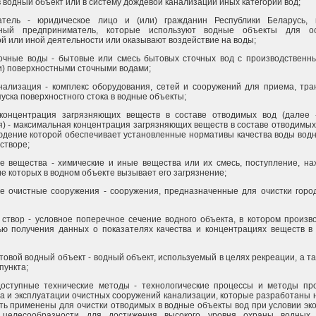
 водный объект или в систему дождевой канализации иных категорий вод;
ватель - юридическое лицо и (или) гражданин Республики Беларусь,
ьный предприниматель, которые используют водные объекты для ос
й или иной деятельности или оказывают воздействие на воды;
точные воды - бытовые или смесь бытовых сточных вод с производственн
и) поверхностными сточными водами;
нализация - комплекс оборудования, сетей и сооружений для приема, тра
пуска поверхностного стока в водные объекты;
концентрация загрязняющих веществ в составе отводимых вод (далее 
) - максимальная концентрация загрязняющих веществ в составе отводимых
юдение которой обеспечивает установленные нормативы качества воды водн
створе;
е вещества - химические и иные вещества или их смесь, поступление, н
е которых в водном объекте вызывает его загрязнение;
е очистные сооружения - сооружения, предназначенные для очистки горо
 створ - условное поперечное сечение водного объекта, в котором произв
ью получения данных о показателях качества и концентрациях веществ в
товой водный объект - водный объект, используемый в целях рекреации, а та
пункта;
оступные технические методы - технологические процессы и методы про
а и эксплуатации очистных сооружений канализации, которые разработаны н
ть применены для очистки отводимых в водные объекты вод при условии эк
й целесообразности для достижения высокого уровня охраны водных