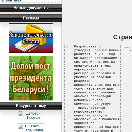
Контакты
Новые документы
Реклама
Стра
¦5  ¦Разработать и         ¦  До 1 марта   ¦   Руководители    ¦  Бизнес-планы   ¦Управление        ¦
¦   ¦утвердить бизнес-планы¦    2011 г.    ¦организаций системы¦                 ¦экономики         ¦
¦   ¦развития на 2011 год  ¦               ¦   Министерства    ¦                 ¦(Дудинская Е.И.), ¦
¦   ¦по каждой организации ¦               ¦                   ¦                 ¦руководители      ¦
¦   ¦системы Министерства, ¦               ¦                   ¦                 ¦областных         ¦
¦   ¦предусмотрев в них    ¦               ¦                   ¦                 ¦управлений        ¦
¦   ¦мероприятия по        ¦               ¦                   ¦                 ¦жилищно-          ¦
¦   ¦расширению перечня и  ¦               ¦                   ¦                 ¦коммунального     ¦
¦   ¦увеличению объемов    ¦               ¦                   ¦                 ¦хозяйства,        ¦
¦   ¦реализации            ¦               ¦                   ¦                 ¦объединений и     ¦
¦   ¦дополнительных платных¦               ¦                   ¦                 ¦организаций       ¦
¦   ¦услуг населению для   ¦               ¦                   ¦                 ¦г. Минска         ¦
¦   ¦компенсации снижения  ¦               ¦                   ¦                 ¦                  ¦
¦   ¦объемов реализации    ¦               ¦                   ¦                 ¦                  ¦
¦   ¦основных видов        ¦               ¦                   ¦                 ¦                  ¦
¦   ¦коммунальных услуг    ¦               ¦                   ¦                 ¦                  ¦
¦   ¦(теплоснабжение,      ¦               ¦                   ¦                 ¦                  ¦
¦   ¦водоснабжение,        ¦               ¦                   ¦                 ¦                  ¦
¦   ¦водоотведение) и      ¦               ¦                   ¦                 ¦                  ¦
¦   ¦обеспечению выполнения¦               ¦                   ¦                 ¦                  ¦
¦   ¦задания по            ¦               ¦                   ¦                 ¦                  ¦
¦   ¦дополнительным платным¦               ¦                   ¦                 ¦                  ¦
¦   ¦услугам населению и   ¦               ¦                   ¦                 ¦                  ¦
¦   ¦мероприятия по        ¦               ¦                   ¦                 ¦                  ¦
¦   ¦экономии и            ¦               ¦                   ¦                 ¦                  ¦
¦   ¦рациональному         ¦               ¦                   ¦                 ¦                  ¦
¦   ¦использованию         ¦               ¦                   ¦                 ¦                  ¦
¦   ¦топливно-             ¦               ¦                   ¦                 ¦                  ¦
¦   ¦энергетических и      ¦               ¦                   ¦                 ¦                  ¦
¦   ¦материальных ресурсов,¦               ¦                   ¦                 ¦                  ¦
¦   ¦а также денежных      ¦               ¦                   ¦                 ¦                  ¦
¦   ¦средств в рамках      ¦               ¦                   ¦                 ¦                  ¦
¦   ¦Директивы Пр
Ресурсы в тему