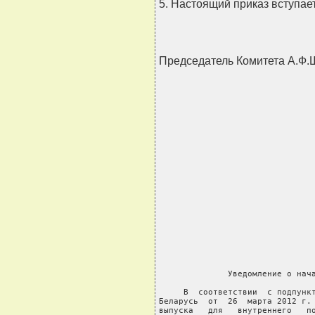
5. Настоящий приказ вступает
Председатель Комитета А.Ф.
              Уведомление о нача
     В  соответствии  с подпункт
Беларусь  от  26  марта 2012 г. 
выпуска   для   внутреннего   по