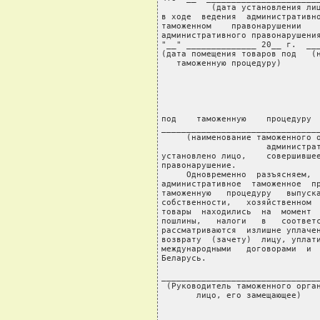
          (дата установления лиц
в ходе  ведения  административно
таможенном    правонарушении    
административного правонарушения
"__" ______________ 20__ г.  ___
(дата помещения товаров под   (н
   таможенную процедуру)        
                                
                                
                                
                                
                                
под    таможенную    процедуру  
________________________________
     (наименование таможенного о
                     администрат
установлено лицо,    совершившее
правонарушение.

     Одновременно  разъясняем,  
административное  таможенное  пр
таможенную   процедуру   выпуска
собственности,   хозяйственном  
товары  находились  на  момент  
пошлины,   налоги   в   соответс
рассматриваются  излишне уплачен
возврату  (зачету)  лицу, уплати
международными   договорами  и  
Беларусь.

________________________________
 (Руководитель таможенного орган
       лицо, его замещающее)