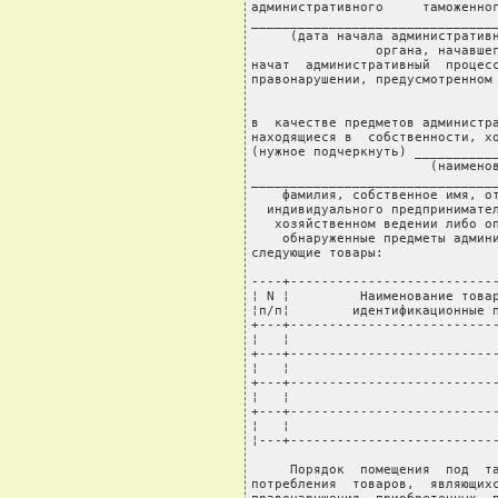
административного     таможенног
________________________________
     (дата начала административн
                органа, начавшег
начат  административный  процесс
правонарушении, предусмотренном 
                                
                                
в  качестве предметов администра
находящиеся в  собственности, хо
(нужное подчеркнуть) ___________
                       (наименов
________________________________
    фамилия, собственное имя, от
  индивидуального предпринимател
   хозяйственном ведении либо оп
    обнаруженные предметы админи
следующие товары:

----+---------------------------
¦ N ¦         Наименование товар
¦п/п¦        идентификационные п
+---+---------------------------
¦   ¦                           
+---+---------------------------
¦   ¦                           
+---+---------------------------
¦   ¦                           
+---+---------------------------
¦   ¦                           
¦---+---------------------------
     Порядок  помещения  под  та
потребления  товаров,  являющихс