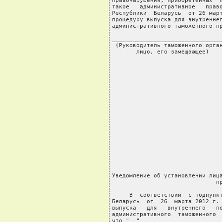
правонарушения, приобретенных  п
такое   административное   право
Республики  Беларусь  от 26 март
процедуру выпуска для внутреннег
административного таможенного пр
________________________________
 (Руководитель таможенного орган
       лицо, его замещающее)
Уведомление об установлении лица
                              пр
     В  соответствии  с подпункт
Беларусь  от  26  марта 2012 г. 
выпуска   для   внутреннего   по
административного  таможенного  
что "__" _______________________