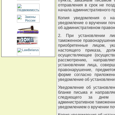
пункта, заказным письмом 
отправления в срок не поз
начала административного п
Копия уведомления о нач
уведомление о вручении по
об административном право
2. При установлении лиц
таможенное правонарушение
приобретенные лицом, у
настоящего приказа, дол
осуществляющее (осуществ
рассмотрению, направл
установлении лица, совер
правонарушение, предмето
форме согласно приложен
уведомление об установлении
Уведомление об установлен
бланке письма и направляе
следующего за днем у
административное таможенн
уведомлением о вручении по
Копия уведомления об устан