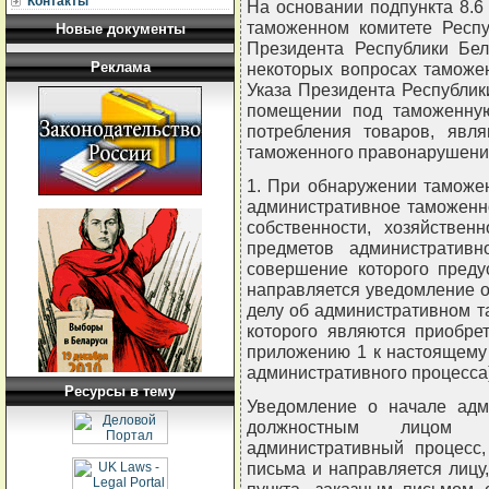
Контакты
На основании подпункта 8.6
таможенном комитете Респу
Новые документы
Президента Республики Бел
Реклама
некоторых вопросах таможен
Указа Президента Республики
помещении под таможенную
потребления товаров, явл
таможенного правонаруше
1. При обнаружении таможе
административное таможенн
собственности, хозяйствен
предметов административн
совершение которого преду
направляется уведомление о
делу об административном 
которого являются приобре
приложению 1 к настоящему 
административного процесса)
Ресурсы в тему
Уведомление о начале адми
должностным лицом т
административный процесс,
письма и направляется лицу