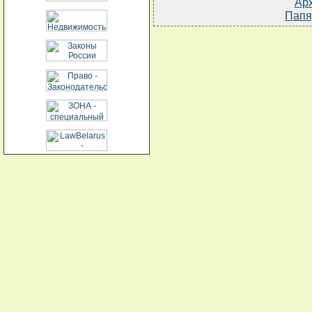
Ар
Папя