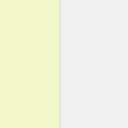
                                 
                                 
                                 
                                 
                                 
                                 
                                 
                                 
                                 
                                 
                                 
                                 
                                 
                                 
                                 
                                 
                                 
                                 
                                 
                                 
                                 
                                 
                                 
                                 
                                 
                                 
                                 
                                 
                                 
                                 
                                 