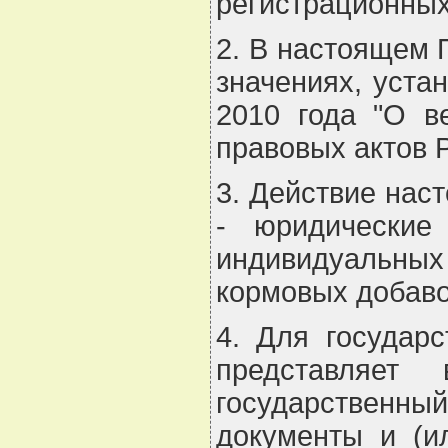
регистрационных
2. В настоящем 
значениях, уста
2010 года "О в
правовых актов Р
3. Действие нас
- юридические
индивидуальных
кормовых добаво
4. Для государ
представляет 
государственн
документы и (и