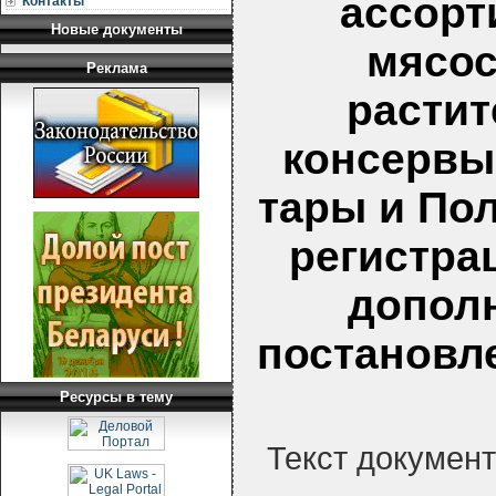
ассорт
Контакты
Новые документы
мясос
Реклама
растит
консервы
тары и По
регистра
дополн
постановл
Ресурсы в тему
Текст докумен