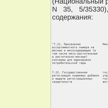
(Национальный р
N 35, 5/35330
содержания:
"7.21. Присвоение             Мин
ассортиментного номера на

мясные и мясосодержащие (в       
том числе мясо-растительные      
и растительно-мясные)            
консервы для маркировки          
потребительской тары             
                                 
7.22. Государственная         гос
регистрация кормовых добавок  учр
и выдача регистрационных      гос
свидетельств                  вет
                                 
                                 
                                 
                                 
                                 
                                 
                                 
                                 