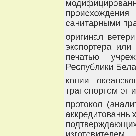
модифициров
происхождени
санитарными пр
оригинал ветери
экспортера или
печатью учреж
Республики Бела
копии океанск
транспортом от и
протокол (анали
аккредитован
подтверждающ
изготовителем