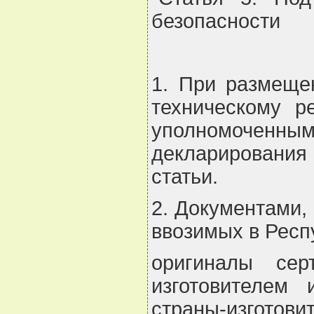
безопасности
1. При размеще
техническому р
уполномоченным
декларирования
статьи.
2. Документами,
ввозимых в Респ
оригиналы сер
изготовителем 
страны-изготовит