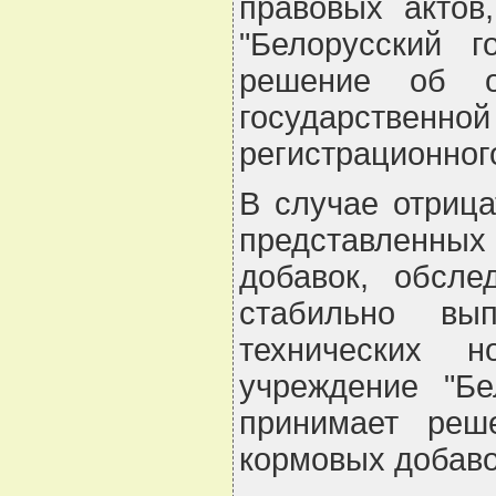
правовых актов
"Белорусский г
решение об о
государственной
регистрационног
В случае отрица
представленных
добавок, обсле
стабильно вы
технических н
учреждение "Бе
принимает реш
кормовых добаво