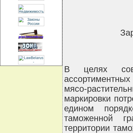
За
В целях сове
ассортиментных 
мясо-растите
маркировки потр
едином порядк
таможенной г
территории там