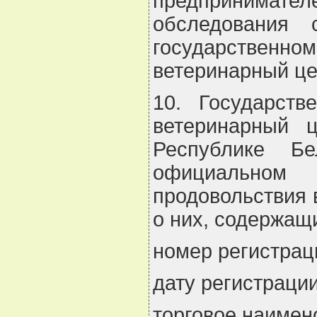
предпринимате
обследования 
государственн
ветеринарный це
10. Государств
ветеринарный ц
Республике Б
официальном 
продовольствия 
о них, содержащ
номер регистрац
дату регистрации
торговое наимен