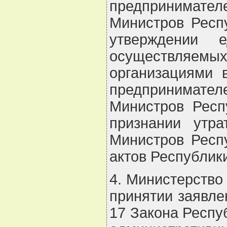
предпринимат
Министров Респ
утверждении е
осуществляе
организациями 
предпринимател
Министров Респ
признании утр
Министров Респ
актов Республики 
4. Министерство
принятии заявле
17 Закона Респу