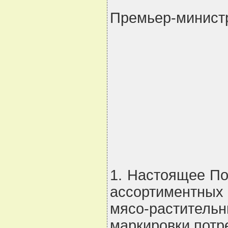
Премьер-минист
                                 
                                 
                                 
                                 
                                 
1. Настоящее По
ассортиментных 
мясо-растите
маркировки потр