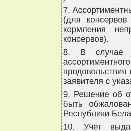
7. Ассортиментны
(для консервов
кормления неп
консервов).
8. В случае 
ассортиментно
продовольствия 
заявителя с ука
9. Решение об о
быть обжалова
Республики Бела
10. Учет выда