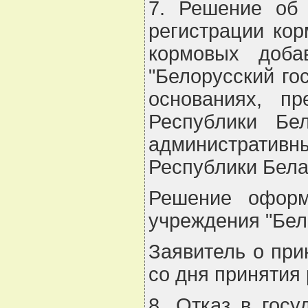
7. Решение об 
регистрации кор
кормовых доба
"Белорусский го
основаниях, п
Республики Бе
административны
Республики Белару
Решение оформл
учреждения "Бел
Заявитель о при
со дня принятия
8. Отказ в гос