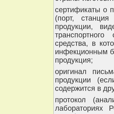
сертификаты о п
(порт, станция
продукции, ви
транспортного 
средства, в кот
инфекционным бо
продукция;
оригинал письм
продукции (ес
содержится в др
протокол (анал
лабораториях Р