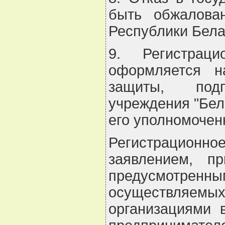
быть обжалова
Республики Бела
9. Регистрац
оформляется н
защиты, подп
учреждения "Бел
его уполномочен
Регистрационное
заявлением, п
предусмотренны
осуществляе
организациями 