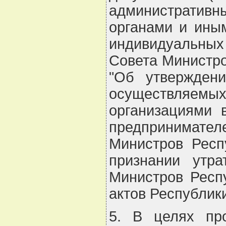
административн
органами и ины
индивидуальных
Совета Министро
"Об утверждени
осуществляе
организациями 
предпринимател
Министров Респ
признании утр
Министров Респ
актов Республики 
5. В целях про