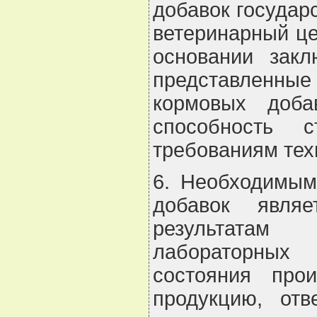
добавок государ
ветеринарный це
основании закл
представленны
кормовых доба
способность 
требованиям тех
6. Необходимым
добавок явля
результатам 
лабораторных
состояния про
продукцию, от