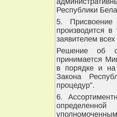
административны
Республики Белару
5. Присвоение
производится в
заявителем всех
Решение об о
принимается Мин
в порядке и на
Закона Респуб
процедур".
6. Ассортимен
определенной
уполномоченным 