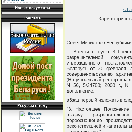
Контакты
Новые документы
< Г
Реклама
Зарегистрирова
Совет Министров Республи
1. Внести в пункт 3 Поло
разрешительной докумен
утвержденного постановл
Беларусь от 20 февраля 2
совершенствованию архитек
(Национальный реестр правов
N 56, 5/24788; 2008 г., N
дополнение:
абзац первый изложить в сл
Ресурсы в тему
"3. Настоящее Положение 
выдачу разрешительно
переоснащение производст
реконструкцией и капитальны
строительство:";