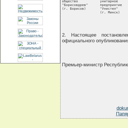
общество           унитарное     
"Борисовдрев"      предприятие   
(г. Борисов)       "Унистел"     
                   (г. Минск)    
2. Настоящее постановл
официального опубликовани
Премьер-министр Республик
doku
Папя