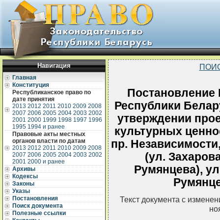
Навигация
ПОИ
Главная
Конституция
Постановление 
Республиканское право по
дате принятия
Республики Белару
2013
2012
2011
2010
2009
2008
2007
2006
2005
2004
2003
2002
утверждении прое
2001
2000
1999
1998
1997
1996
1995
1994 и ранее
культурных ценнос
Правовые акты местных
органов власти по датам
пр. Независимости, 
2013
2012
2011
2010
2009
2008
(ул. Захарова)
2007
2006
2005
2004
2003
2002
2001
2000 и ранее
Румянцева), ул.
Архивы
Кодексы
Румянце
Законы
Указы
Постановления
Текст документа с измене
Поиск документа
но
Полезные ссылки