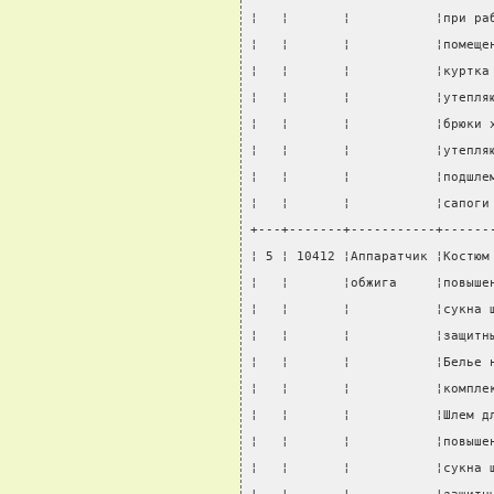
¦   ¦       ¦           ¦при ра
¦   ¦       ¦           ¦помеще
¦   ¦       ¦           ¦куртка
¦   ¦       ¦           ¦утепля
¦   ¦       ¦           ¦брюки 
¦   ¦       ¦           ¦утепля
¦   ¦       ¦           ¦подшле
¦   ¦       ¦           ¦сапоги
+---+-------+-----------+------
¦ 5 ¦ 10412 ¦Аппаратчик ¦Костюм
¦   ¦       ¦обжига     ¦повыше
¦   ¦       ¦           ¦сукна 
¦   ¦       ¦           ¦защитн
¦   ¦       ¦           ¦Белье 
¦   ¦       ¦           ¦компле
¦   ¦       ¦           ¦Шлем д
¦   ¦       ¦           ¦повыше
¦   ¦       ¦           ¦сукна 