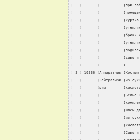
¦   ¦       ¦           ¦при ра
¦   ¦       ¦           ¦помеще
¦   ¦       ¦           ¦куртка
¦   ¦       ¦           ¦утепля
¦   ¦       ¦           ¦брюки 
¦   ¦       ¦           ¦утепля
¦   ¦       ¦           ¦подшле
¦   ¦       ¦           ¦сапоги
+---+-------+-----------+------
¦ 3 ¦ 10386 ¦Аппаратчик ¦Костюм
¦   ¦       ¦нейтрализа-¦из сук
¦   ¦       ¦ции        ¦кислот
¦   ¦       ¦           ¦Белье 
¦   ¦       ¦           ¦компле
¦   ¦       ¦           ¦Шлем д
¦   ¦       ¦           ¦из сук
¦   ¦       ¦           ¦кислот
¦   ¦       ¦           ¦Сапоги