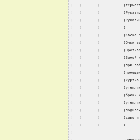
¦   ¦       ¦           ¦термос
¦   ¦       ¦           ¦Рукави
¦   ¦       ¦           ¦Рукави
¦   ¦       ¦           ¦      
¦   ¦       ¦           ¦Каска 
¦   ¦       ¦           ¦Очки з
¦   ¦       ¦           ¦Против
¦   ¦       ¦           ¦Зимой 
¦   ¦       ¦           ¦при ра
¦   ¦       ¦           ¦помеще
¦   ¦       ¦           ¦куртка
¦   ¦       ¦           ¦утепля
¦   ¦       ¦           ¦брюки 
¦   ¦       ¦           ¦утепля
¦   ¦       ¦           ¦подшле
¦   ¦       ¦           ¦сапоги
+---+-------+-----------+------
¦                              