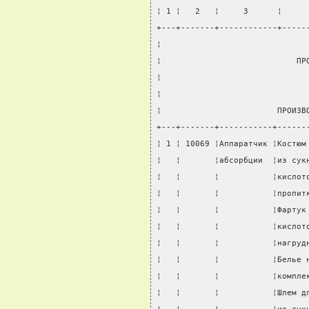
¦ 1 ¦   2   ¦     3      ¦     
+---+-------+------------+-----
¦                              
¦                            ПР
¦                              
¦                              
¦                        ПРОИЗВ
+---+-------+-----------+------
¦ 1 ¦ 10069 ¦Аппаратчик ¦Костюм
¦   ¦       ¦абсорбции  ¦из сук
¦   ¦       ¦           ¦кислот
¦   ¦       ¦           ¦пропит
¦   ¦       ¦           ¦Фартук
¦   ¦       ¦           ¦кислот
¦   ¦       ¦           ¦нагруд
¦   ¦       ¦           ¦Белье 
¦   ¦       ¦           ¦компле
¦   ¦       ¦           ¦Шлем д