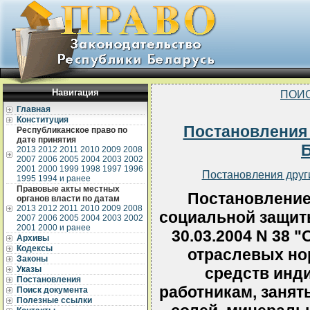
Навигация
ПОИС
Главная
Конституция
Постановления
Республиканское право по
дате принятия
2013
2012
2011
2010
2009
2008
2007
2006
2005
2004
2003
2002
2001
2000
1999
1998
1997
1996
Постановления друг
1995
1994 и ранее
Правовые акты местных
Постановление
органов власти по датам
2013
2012
2011
2010
2009
2008
социальной защит
2007
2006
2005
2004
2003
2002
2001
2000 и ранее
30.03.2004 N 38 
Архивы
Кодексы
отраслевых но
Законы
Указы
средств инд
Постановления
работникам, занят
Поиск документа
Полезные ссылки