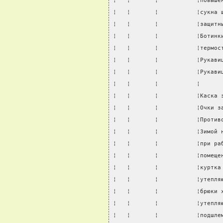
¦   ¦       ¦           ¦повыше
¦   ¦       ¦           ¦сукна 
¦   ¦       ¦           ¦защитн
¦   ¦       ¦           ¦Ботинк
¦   ¦       ¦           ¦термос
¦   ¦       ¦           ¦Рукави
¦   ¦       ¦           ¦Рукави
¦   ¦       ¦           ¦      
¦   ¦       ¦           ¦Каска 
¦   ¦       ¦           ¦Очки з
¦   ¦       ¦           ¦Против
¦   ¦       ¦           ¦Зимой 
¦   ¦       ¦           ¦при ра
¦   ¦       ¦           ¦помеще
¦   ¦       ¦           ¦куртка
¦   ¦       ¦           ¦утепля
¦   ¦       ¦           ¦брюки 
¦   ¦       ¦           ¦утепля
¦   ¦       ¦           ¦подшле