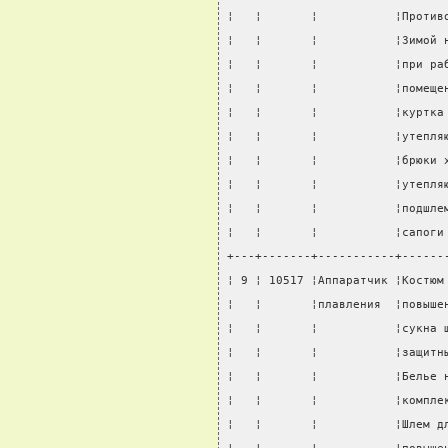
¦   ¦       ¦           ¦Против
¦   ¦       ¦           ¦Зимой 
¦   ¦       ¦           ¦при ра
¦   ¦       ¦           ¦помеще
¦   ¦       ¦           ¦куртка
¦   ¦       ¦           ¦утепля
¦   ¦       ¦           ¦брюки 
¦   ¦       ¦           ¦утепля
¦   ¦       ¦           ¦подшле
¦   ¦       ¦           ¦сапоги
+---+-------+-----------+------
¦ 9 ¦ 10517 ¦Аппаратчик ¦Костюм
¦   ¦       ¦плавления  ¦повыше
¦   ¦       ¦           ¦сукна 
¦   ¦       ¦           ¦защитн
¦   ¦       ¦           ¦Белье 
¦   ¦       ¦           ¦компле
¦   ¦       ¦           ¦Шлем д