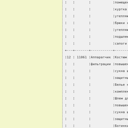
¦   ¦       ¦           ¦помеще
¦   ¦       ¦           ¦куртка
¦   ¦       ¦           ¦утепля
¦   ¦       ¦           ¦брюки 
¦   ¦       ¦           ¦утепля
¦   ¦       ¦           ¦подшле
¦   ¦       ¦           ¦сапоги
+---+-------+-----------+------
¦12 ¦ 11061 ¦Аппаратчик ¦Костюм
¦   ¦       ¦фильтрации ¦повыше
¦   ¦       ¦           ¦сукна 
¦   ¦       ¦           ¦защитн
¦   ¦       ¦           ¦Белье 
¦   ¦       ¦           ¦компле
¦   ¦       ¦           ¦Шлем д
¦   ¦       ¦           ¦повыше
¦   ¦       ¦           ¦сукна 
¦   ¦       ¦           ¦защитн
¦   ¦       ¦           ¦Ботинк