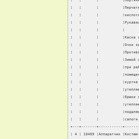
¦   ¦       ¦           ¦Портян
¦   ¦       ¦           ¦Перчат
¦   ¦       ¦           ¦кислот
¦   ¦       ¦           ¦Рукави
¦   ¦       ¦           ¦      
¦   ¦       ¦           ¦Каска 
¦   ¦       ¦           ¦Очки з
¦   ¦       ¦           ¦Против
¦   ¦       ¦           ¦Зимой 
¦   ¦       ¦           ¦при ра
¦   ¦       ¦           ¦помеще
¦   ¦       ¦           ¦куртка
¦   ¦       ¦           ¦утепля
¦   ¦       ¦           ¦брюки 
¦   ¦       ¦           ¦утепля
¦   ¦       ¦           ¦подшле
¦   ¦       ¦           ¦сапоги
+---+-------+-----------+------
¦ 4 ¦ 10409 ¦Аппаратчик ¦Костюм