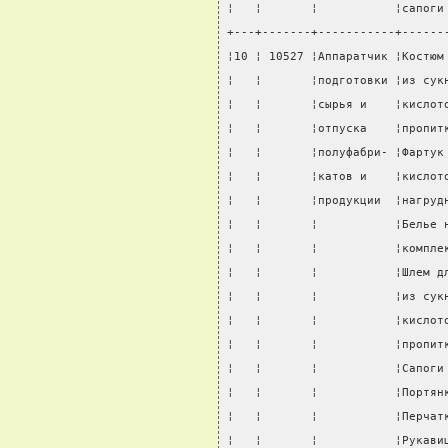
¦   ¦       ¦           ¦сапоги
+---+-------+-----------+------
¦10 ¦ 10527 ¦Аппаратчик ¦Костюм
¦   ¦       ¦подготовки ¦из сук
¦   ¦       ¦сырья и    ¦кислот
¦   ¦       ¦отпуска    ¦пропит
¦   ¦       ¦полуфабри- ¦Фартук
¦   ¦       ¦катов и    ¦кислот
¦   ¦       ¦продукции  ¦нагруд
¦   ¦       ¦           ¦Белье 
¦   ¦       ¦           ¦компле
¦   ¦       ¦           ¦Шлем д
¦   ¦       ¦           ¦из сук
¦   ¦       ¦           ¦кислот
¦   ¦       ¦           ¦пропит
¦   ¦       ¦           ¦Сапоги
¦   ¦       ¦           ¦Портян
¦   ¦       ¦           ¦Перчат
¦   ¦       ¦           ¦Рукави