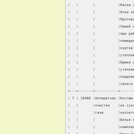
¦   ¦       ¦           ¦Каска 
¦   ¦       ¦           ¦Очки з
¦   ¦       ¦           ¦Против
¦   ¦       ¦           ¦Зимой 
¦   ¦       ¦           ¦при ра
¦   ¦       ¦           ¦помеще
¦   ¦       ¦           ¦куртка
¦   ¦       ¦           ¦утепля
¦   ¦       ¦           ¦брюки 
¦   ¦       ¦           ¦утепля
¦   ¦       ¦           ¦подшле
¦   ¦       ¦           ¦сапоги
+---+-------+-----------+------
¦ 7 ¦ 10486 ¦Аппаратчик ¦Костюм
¦   ¦       ¦очистки    ¦из сук
¦   ¦       ¦газа       ¦кислот
¦   ¦       ¦           ¦Белье 
¦   ¦       ¦           ¦компле