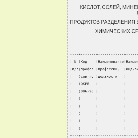
КИСЛОТ, СОЛЕЙ, МИН
ПРОДУКТОВ РАЗДЕЛЕНИЯ 
ХИМИЧЕСКИХ СР
----+-------+------------+-----
¦ N ¦Код    ¦Наименование¦Наиме
¦п/п¦профес-¦профессии,  ¦индив
¦   ¦сии по ¦должности   ¦     
¦   ¦ОКРБ   ¦            ¦     
¦   ¦006-96 ¦            ¦     
¦   ¦       ¦            ¦     
¦   ¦       ¦            ¦     
¦   ¦       ¦            ¦     
¦   ¦       ¦            ¦     
¦   ¦       ¦            ¦     
+---+-------+------------+-----