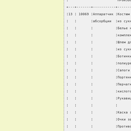
¦                        ПРОИЗВ
+---+-------+-----------+------
¦13 ¦ 10069 ¦Аппаратчик ¦Костюм
¦   ¦       ¦абсорбции  ¦из сук
¦   ¦       ¦           ¦Белье 
¦   ¦       ¦           ¦компле
¦   ¦       ¦           ¦Шлем д
¦   ¦       ¦           ¦из сук
¦   ¦       ¦           ¦Ботинк
¦   ¦       ¦           ¦полиур
¦   ¦       ¦           ¦Сапоги
¦   ¦       ¦           ¦Портян
¦   ¦       ¦           ¦Перчат
¦   ¦       ¦           ¦кислот
¦   ¦       ¦           ¦Рукави
¦   ¦       ¦           ¦      
¦   ¦       ¦           ¦Каска 
¦   ¦       ¦           ¦Очки з
¦   ¦       ¦           ¦Против