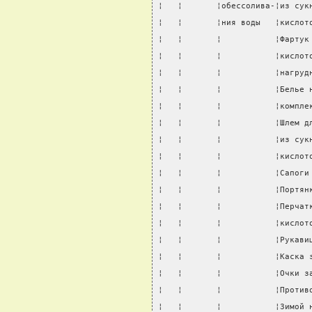
¦   ¦       ¦обессолива-¦из сук
¦   ¦       ¦ния воды   ¦кислот
¦   ¦       ¦           ¦Фартук
¦   ¦       ¦           ¦кислот
¦   ¦       ¦           ¦нагруд
¦   ¦       ¦           ¦Белье 
¦   ¦       ¦           ¦компле
¦   ¦       ¦           ¦Шлем д
¦   ¦       ¦           ¦из сук
¦   ¦       ¦           ¦кислот
¦   ¦       ¦           ¦Сапоги
¦   ¦       ¦           ¦Портян
¦   ¦       ¦           ¦Перчат
¦   ¦       ¦           ¦кислот
¦   ¦       ¦           ¦Рукави
¦   ¦       ¦           ¦Каска 
¦   ¦       ¦           ¦Очки з
¦   ¦       ¦           ¦Против
¦   ¦       ¦           ¦Зимой 