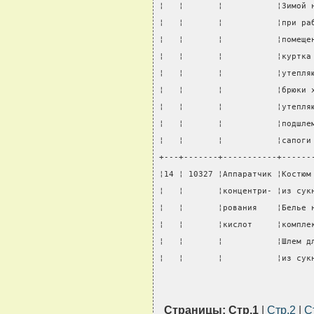
¦   ¦       ¦           ¦Зимой 
¦   ¦       ¦           ¦при ра
¦   ¦       ¦           ¦помеще
¦   ¦       ¦           ¦куртка
¦   ¦       ¦           ¦утепля
¦   ¦       ¦           ¦брюки 
¦   ¦       ¦           ¦утепля
¦   ¦       ¦           ¦подшле
¦   ¦       ¦           ¦сапоги
+---+-------+-----------+------
¦14 ¦ 10327 ¦Аппаратчик ¦Костюм
¦   ¦       ¦концентри- ¦из сук
¦   ¦       ¦рования    ¦Белье 
¦   ¦       ¦кислот     ¦компле
¦   ¦       ¦           ¦Шлем д
¦   ¦       ¦           ¦из сук
Страницы:
Стр.1
|
Стр.2
|
С