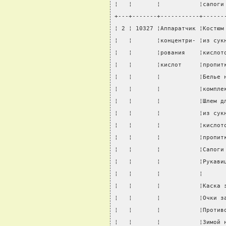
¦   ¦       ¦           ¦сапоги
+---+-------+-----------+------
¦ 2 ¦ 10327 ¦Аппаратчик ¦Костюм
¦   ¦       ¦концентри- ¦из сук
¦   ¦       ¦рования    ¦кислот
¦   ¦       ¦кислот     ¦пропит
¦   ¦       ¦           ¦Белье 
¦   ¦       ¦           ¦компле
¦   ¦       ¦           ¦Шлем д
¦   ¦       ¦           ¦из сук
¦   ¦       ¦           ¦кислот
¦   ¦       ¦           ¦пропит
¦   ¦       ¦           ¦Сапоги
¦   ¦       ¦           ¦Рукави
¦   ¦       ¦           ¦      
¦   ¦       ¦           ¦Каска 
¦   ¦       ¦           ¦Очки з
¦   ¦       ¦           ¦Против
¦   ¦       ¦           ¦Зимой 