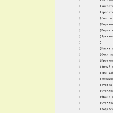
¦   ¦       ¦           ¦из сук
¦   ¦       ¦           ¦кислот
¦   ¦       ¦           ¦пропит
¦   ¦       ¦           ¦Сапоги
¦   ¦       ¦           ¦Портян
¦   ¦       ¦           ¦Перчат
¦   ¦       ¦           ¦Рукави
¦   ¦       ¦           ¦      
¦   ¦       ¦           ¦Каска 
¦   ¦       ¦           ¦Очки з
¦   ¦       ¦           ¦Против
¦   ¦       ¦           ¦Зимой 
¦   ¦       ¦           ¦при ра
¦   ¦       ¦           ¦помеще
¦   ¦       ¦           ¦куртка
¦   ¦       ¦           ¦утепля
¦   ¦       ¦           ¦брюки 
¦   ¦       ¦           ¦утепля
¦   ¦       ¦           ¦подшле