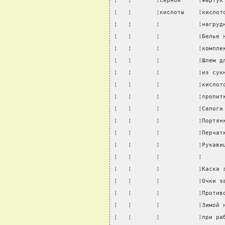
¦   ¦       ¦серной     ¦Фартук
¦   ¦       ¦кислоты    ¦кислот
¦   ¦       ¦           ¦нагруд
¦   ¦       ¦           ¦Белье 
¦   ¦       ¦           ¦компле
¦   ¦       ¦           ¦Шлем д
¦   ¦       ¦           ¦из сук
¦   ¦       ¦           ¦кислот
¦   ¦       ¦           ¦пропит
¦   ¦       ¦           ¦Сапоги
¦   ¦       ¦           ¦Портян
¦   ¦       ¦           ¦Перчат
¦   ¦       ¦           ¦Рукави
¦   ¦       ¦           ¦      
¦   ¦       ¦           ¦Каска 
¦   ¦       ¦           ¦Очки з
¦   ¦       ¦           ¦Против
¦   ¦       ¦           ¦Зимой 
¦   ¦       ¦           ¦при ра