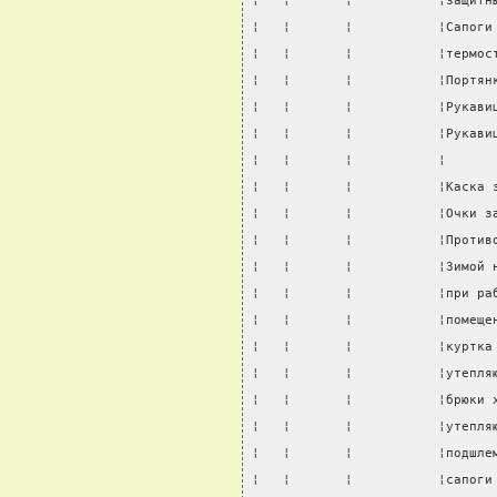
¦   ¦       ¦           ¦защитн
¦   ¦       ¦           ¦Сапоги
¦   ¦       ¦           ¦термос
¦   ¦       ¦           ¦Портян
¦   ¦       ¦           ¦Рукави
¦   ¦       ¦           ¦Рукави
¦   ¦       ¦           ¦      
¦   ¦       ¦           ¦Каска 
¦   ¦       ¦           ¦Очки з
¦   ¦       ¦           ¦Против
¦   ¦       ¦           ¦Зимой 
¦   ¦       ¦           ¦при ра
¦   ¦       ¦           ¦помеще
¦   ¦       ¦           ¦куртка
¦   ¦       ¦           ¦утепля
¦   ¦       ¦           ¦брюки 
¦   ¦       ¦           ¦утепля
¦   ¦       ¦           ¦подшле
¦   ¦       ¦           ¦сапоги