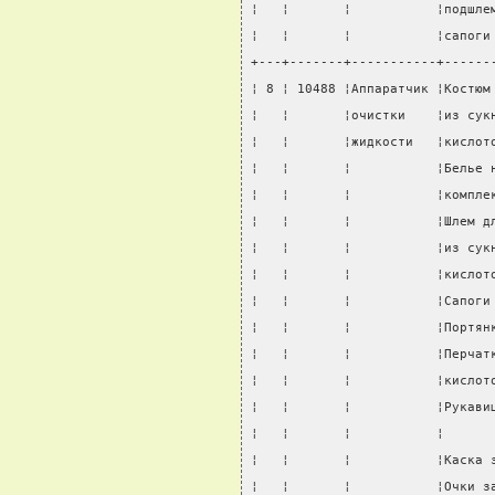
¦   ¦       ¦           ¦подшле
¦   ¦       ¦           ¦сапоги
+---+-------+-----------+------
¦ 8 ¦ 10488 ¦Аппаратчик ¦Костюм
¦   ¦       ¦очистки    ¦из сук
¦   ¦       ¦жидкости   ¦кислот
¦   ¦       ¦           ¦Белье 
¦   ¦       ¦           ¦компле
¦   ¦       ¦           ¦Шлем д
¦   ¦       ¦           ¦из сук
¦   ¦       ¦           ¦кислот
¦   ¦       ¦           ¦Сапоги
¦   ¦       ¦           ¦Портян
¦   ¦       ¦           ¦Перчат
¦   ¦       ¦           ¦кислот
¦   ¦       ¦           ¦Рукави
¦   ¦       ¦           ¦      
¦   ¦       ¦           ¦Каска 
¦   ¦       ¦           ¦Очки з