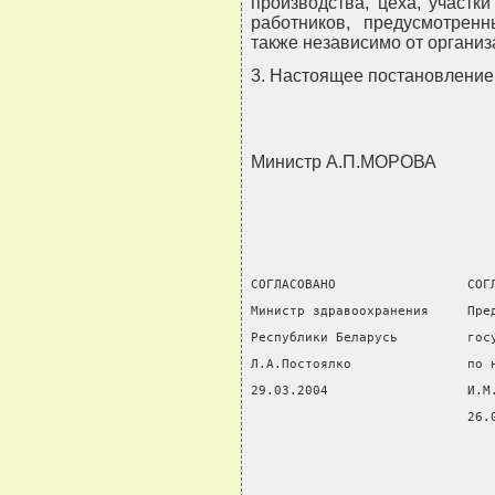
производства, цеха, участк
работников, предусмотрен
также независимо от органи
3. Настоящее постановление в
Министр А.П.МОРОВА
СОГЛАСОВАНО                 СОГ
Министр здравоохранения     Пре
Республики Беларусь         гос
Л.А.Постоялко               по 
29.03.2004                  И.М
                            26.