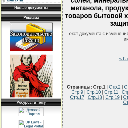
солей, минераль
Контакты
метанола, продук
Новые документы
товаров бытовой х
Реклама
защи
Текст документа с изменени
и
< Г
Страницы:
Стр.1
|
Стр.2
|
С
Стр.9
|
Стр.10
|
Стр.11
|
Ст
Стр.17
|
Стр.18
|
Стр.19
|
Ст
Ст
Ресурсы в тему