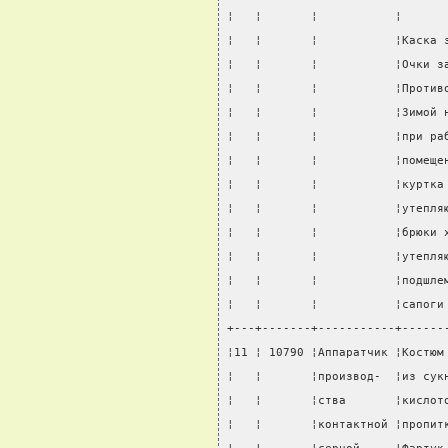
¦   ¦       ¦           ¦      
¦   ¦       ¦           ¦Каска 
¦   ¦       ¦           ¦Очки з
¦   ¦       ¦           ¦Против
¦   ¦       ¦           ¦Зимой 
¦   ¦       ¦           ¦при ра
¦   ¦       ¦           ¦помеще
¦   ¦       ¦           ¦куртка
¦   ¦       ¦           ¦утепля
¦   ¦       ¦           ¦брюки 
¦   ¦       ¦           ¦утепля
¦   ¦       ¦           ¦подшле
¦   ¦       ¦           ¦сапоги
+---+-------+-----------+------
¦11 ¦ 10790 ¦Аппаратчик ¦Костюм
¦   ¦       ¦производ-  ¦из сук
¦   ¦       ¦ства       ¦кислот
¦   ¦       ¦контактной ¦пропит