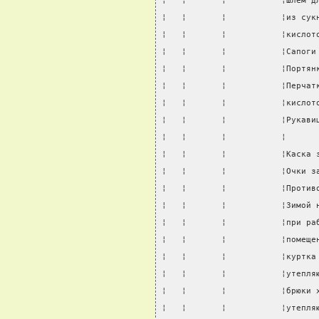
¦   ¦       ¦           ¦Шлем д
¦   ¦       ¦           ¦из сук
¦   ¦       ¦           ¦кислот
¦   ¦       ¦           ¦Сапоги
¦   ¦       ¦           ¦Портян
¦   ¦       ¦           ¦Перчат
¦   ¦       ¦           ¦кислот
¦   ¦       ¦           ¦Рукави
¦   ¦       ¦           ¦      
¦   ¦       ¦           ¦Каска 
¦   ¦       ¦           ¦Очки з
¦   ¦       ¦           ¦Против
¦   ¦       ¦           ¦Зимой 
¦   ¦       ¦           ¦при ра
¦   ¦       ¦           ¦помеще
¦   ¦       ¦           ¦куртка
¦   ¦       ¦           ¦утепля
¦   ¦       ¦           ¦брюки 
¦   ¦       ¦           ¦утепля