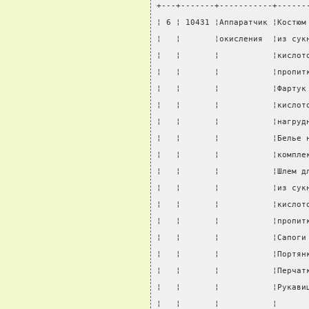
+---+-------+-----------+------
¦ 6 ¦ 10431 ¦Аппаратчик ¦Костюм
¦   ¦       ¦окисления  ¦из сук
¦   ¦       ¦           ¦кислот
¦   ¦       ¦           ¦пропит
¦   ¦       ¦           ¦Фартук
¦   ¦       ¦           ¦кислот
¦   ¦       ¦           ¦нагруд
¦   ¦       ¦           ¦Белье 
¦   ¦       ¦           ¦компле
¦   ¦       ¦           ¦Шлем д
¦   ¦       ¦           ¦из сук
¦   ¦       ¦           ¦кислот
¦   ¦       ¦           ¦пропит
¦   ¦       ¦           ¦Сапоги
¦   ¦       ¦           ¦Портян
¦   ¦       ¦           ¦Перчат
¦   ¦       ¦           ¦Рукави
¦   ¦       ¦           ¦      