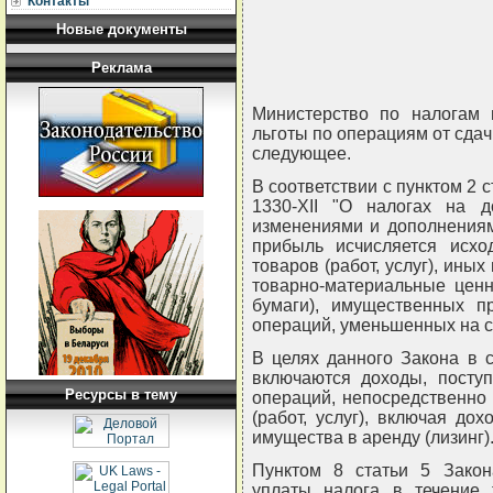
Контакты
Новые документы
Реклама
Министерство по налогам 
льготы по операциям от сдач
следующее.
В соответствии с пунктом 2 с
1330-XII "О налогах на 
изменениями и дополнениям
прибыль исчисляется исх
товаров (работ, услуг), ины
товарно-материальные ценн
бумаги), имущественных п
операций, уменьшенных на с
В целях данного Закона в 
включаются доходы, поступ
Ресурсы в тему
операций, непосредственно
(работ, услуг), включая до
имущества в аренду (лизинг)
Пунктом 8 статьи 5 Закон
уплаты налога в течение