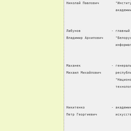
Николай Павлович        "Инстит
                        академи
Лабунов               - главный
Владимир Архипович      "Белору
                        информа
Маханек               - генерал
Михаил Михайлович       республ
                        "Национ
                        техноло
Никитенко             - академи
Петр Георгиевич         искусст