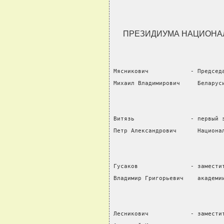
ПРЕЗИДИУМА НАЦИОНАЛ
Мясникович            - Председ
Михаил Владимирович     Беларус
Витязь                - первый 
Петр Александрович      Национа
Гусаков               - замести
Владимир Григорьевич    академи
Лесникович            - замести