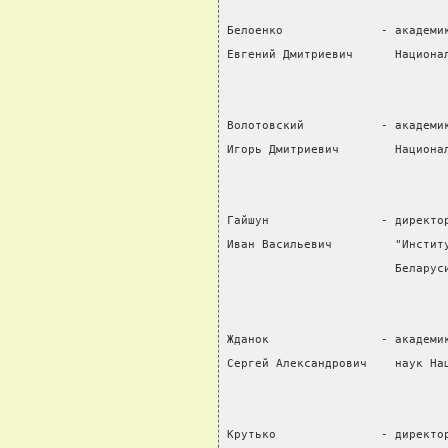
Белоенко              - академи
Евгений Дмитриевич      Национа
Волотовский           - академи
Игорь Дмитриевич        Национа
Гайшун                - директо
Иван Васильевич         "Инстит
                        Беларус
Жданок                - академи
Сергей Александрович    наук На
Крутько               - директо