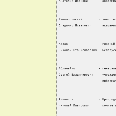
Анатолий Иванович       академи
Тимошпольский         - замести
Владимир Исаакович      академи
Казак                 - главный
Николай Станиславович   Беларус
Абламейко             - генерал
Сергей Владимирович     учрежде
                        информа
Азаматов              - Председ
Николай Ильясович       комитет