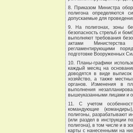
8. Приказом Министра обор
полигона определяются с
допускаемые для проведения
9. На полигонах, зоны бе
безопасность стрельб и бом
выполняют требования безо
актами Министерства 
регламентирующими поря
подготовке Вооруженных Сил
10. Планы-графики использ
каждый месяц на основании
доводятся в виде выписок
хозяйство, а также местны
органов. Изменения в пл
выполнения незапланирова
вышеуказанными лицами и о
11. С учетом особеннос
командующие (командиры
полигоны, разрабатывают и
(или раздел в инструкции п
полигона), в том числе и в з
карты с нанесенными на ни