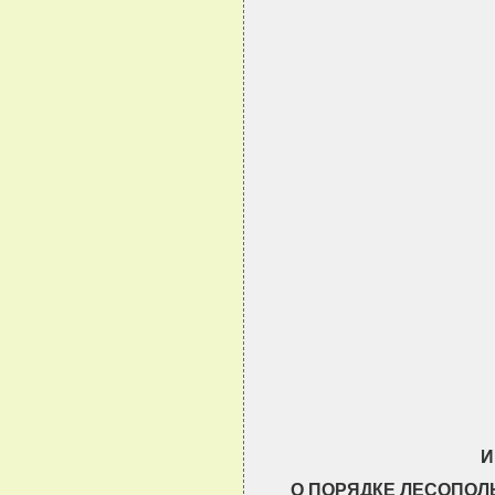
                               
                               
                               
                               
                               
                               
                               
                               
И
О ПОРЯДКЕ ЛЕСОПОЛ