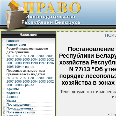
Навигация
ПОИ
Главная
Конституция
Постановление
Республиканское право по
дате принятия
Республики Белару
2013
2012
2011
2010
2009
2008
2007
2006
2005
2004
2003
2002
хозяйства Республ
2001
2000
1999
1998
1997
1996
1995
1994 и ранее
N 77/13 "Об ут
Правовые акты местных
органов власти по датам
порядке лесопольз
2013
2012
2011
2010
2009
2008
хозяйства в зонах
2007
2006
2005
2004
2003
2002
2001
2000 и ранее
Архивы
Текст документа с изменени
Кодексы
и
Законы
Указы
Постановления
Поиск документа
Полезные ссылки
< Г