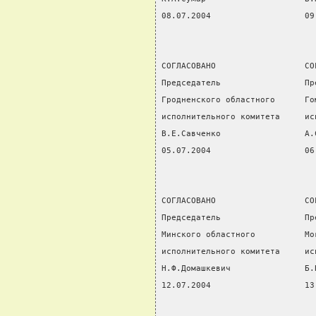
08.07.2004                   09
СОГЛАСОВАНО                  СО
Председатель                 Пр
Гродненского областного      Го
исполнительного комитета     ис
В.Е.Савченко                 А.
05.07.2004                   06
СОГЛАСОВАНО                  СО
Председатель                 Пр
Минского областного          Мо
исполнительного комитета     ис
Н.Ф.Домашкевич               Б.
12.07.2004                   13