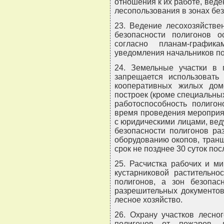
отношения к их работе, вед
лесопользования в зонах бе
23. Ведение лесохозяйстве
безопасности полигонов о
согласно планам-график
уведомления начальников по
24. Земельные участки в 
запрещается использовать
кооперативных жилых дом
построек (кроме специальны
работоспособность полигон
время проведения мероприя
с юридическими лицами, вед
безопасности полигонов ра
оборудованию окопов, тран
срок не позднее 30 суток по
25. Расчистка рабочих и м
кустарниковой растительно
полигонов, а зон безопас
разрешительных документов
лесное хозяйство.
26. Охрану участков лесно
полигонов от пожаров, 