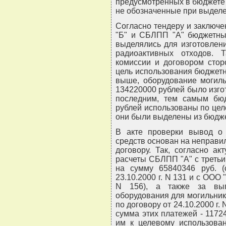
предусмотренных в бюджете 
не обозначенные при выделе
Согласно тендеру и заключе
"Б" и СБЛПП "А" бюджетны
выделялись для изготовлен
радиоактивных отходов. 
комиссии и договором стор
цель использования бюджетн
выше, оборудование могиль
134220000 рублей было изго
последним, тем самым бю
рублей использованы по цел
они были выделены из бюдже
В акте проверки вывод о
средств основан на неправи
договору. Так, согласно а
расчеты СБЛПП "А" с треть
на сумму 65840346 руб. (
23.10.2000 г. N 131 и с ООО "
N 156), а также за вып
оборудования для могильника
по договору от 24.10.2000 г
сумма этих платежей - 11724
им к целевому использова