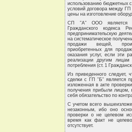
использованию бюджетных ср
условий договора между ГП 
цены на изготовление обору
СП "А" ООО является ко
Гражданского кодекса Ре
предпринимательскую деятел
на систематическое получен
продажи вещей, произ
приобретенных для продаж
оказания услуг, если эти 
реализации другим лицам 
потребления (ст. 1 Гражданск
Из приведенного следует, 
сделки с ГП "Б" является 
изложенная в акте проверк
получения прибыли лицом, 
себя обязательство по контра
С учетом всего вышеизложе
незаконным, ибо оно осн
проверки о не целевом ис
время как факт не целево
отсутствует.