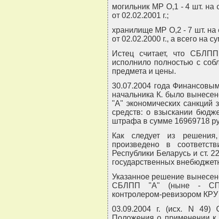
могильник МР О,1 - 4 шт. на
от 02.02.2001 г.;
хранилище МР О,2 - 7 шт. на
от 02.02.2000 г., а всего на 
Истец считает, что СБЛПП
исполнило полностью с соб
предмета и цены.
30.07.2004 года Финансовы
начальника К. было вынесе
"А" экономических санкций
средств: о взыскании бюдж
штрафа в сумме 16969718 ру
Как следует из решения,
произведено в соответств
Республики Беларусь и ст. 
государственных внебюджет
Указанное решение вынесено
СБЛПП "А" (ныне - СП
контролером-ревизором КРУ М
03.09.2004 г. (исх. N 49)
Положения о применении к