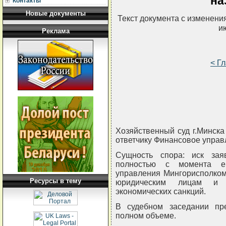
на
Контакты
Новые документы
Текст документа с изменени
и
Реклама
< Г
Хозяйственный суд г.Минска
ответчику Финансовое управ
Сущность спора: иск зая
полностью с момента е
управления Мингорисполкома
Ресурсы в тему
юридическим лицам и и
экономических санкций.
В судебном заседании пр
полном объеме.