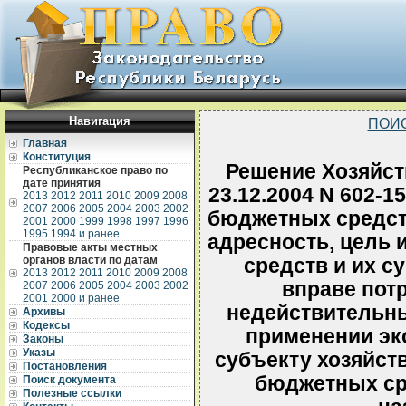
Навигация
ПОИ
Главная
Конституция
Решение Хозяйств
Республиканское право по
дате принятия
23.12.2004 N 602-
2013
2012
2011
2010
2009
2008
2007
2006
2005
2004
2003
2002
бюджетных средст
2001
2000
1999
1998
1997
1996
1995
1994 и ранее
адресность, цель
Правовые акты местных
органов власти по датам
средств и их с
2013
2012
2011
2010
2009
2008
вправе пот
2007
2006
2005
2004
2003
2002
2001
2000 и ранее
недействительн
Архивы
Кодексы
применении эк
Законы
Указы
субъекту хозяйст
Постановления
бюджетных ср
Поиск документа
Полезные ссылки