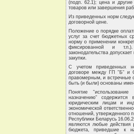
(подп. 62.1); цена и други
товаров или завершения работ
Из приведенных норм следует
договорной цене.
Положение о порядке оплаты
услуг за счет бюджетных с
норму о применении конкрет
фиксированной и т.п.)
законодательства допускает
закупки.
С учетом приведенных н
договоре между ГП "Б" и 
правомерным, и встречные о
быть (и были) основаны имен
Понятие "использование
назначению" содержится
юридическим лицам и ин
экономической ответственн
отношений, утвержденного 
Республики Беларусь 16.06.2
являются любые действия р
бюджета, приведшие к н