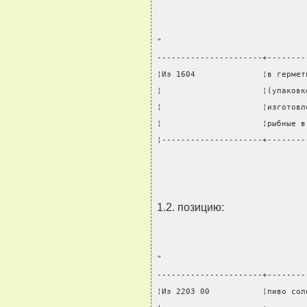
"
----------------------+--------
¦Из 1604              ¦в гермет
¦                     ¦(упаковк
¦                     ¦изготовл
¦                     ¦рыбные в
¦---------------------+--------
                               
1.2. позицию:
"
----------------------+--------
¦Из 2203 00           ¦пиво сол