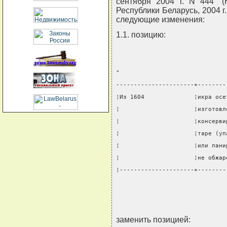
сентября 2004 г. N 444" 
Республики Беларусь, 2004 г.,
следующие изменения:
1.1. позицию:
"
----------------------+--------
¦Из 1604              ¦икра осе
¦                     ¦изготовл
¦                     ¦консерви
¦                     ¦таре (уп
¦                     ¦или пани
¦                     ¦не обжар
¦---------------------+--------
                               
заменить позицией: