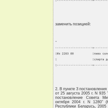
¦---------------------+--------
                               
заменить позицией:
"
----------------------+--------
¦Из 2203 00           ¦пиво сол
¦                     ¦спирта д
¦---------------------+--------
                               
2. В пункте 3 постановлени
от 25 августа 2005 г. N 93
постановление Совета Ми
октября 2004 г. N 1280" 
Республики Беларусь, 2005 