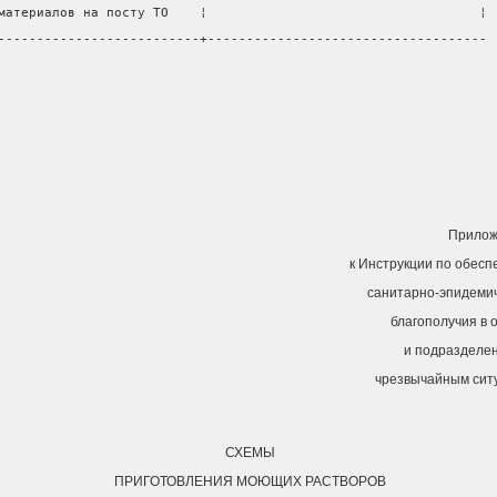
материалов на посту ТО    ¦                                   ¦
--------------------------+------------------------------------
Прилож
к Инструкции по обес
санитарно-эпидемич
благополучия в 
и подразделе
чрезвычайным сит
СХЕМЫ
ПРИГОТОВЛЕНИЯ МОЮЩИХ РАСТВОРОВ