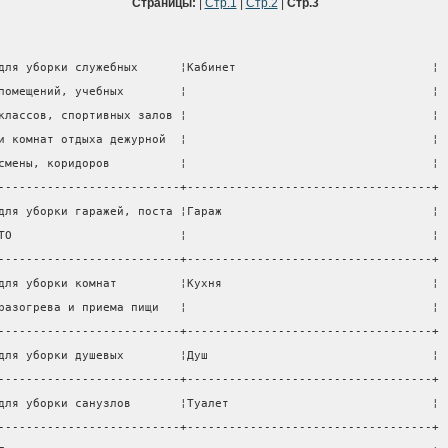
Страницы:
|
Стр.1
|
Стр.2
|
Стр.3
для уборки служебных      ¦Кабинет                            ¦
помещений, учебных        ¦                                   ¦
классов, спортивных залов ¦                                   ¦
и комнат отдыха дежурной  ¦                                   ¦
смены, коридоров          ¦                                   ¦
--------------------------+-----------------------------------+
для уборки гаражей, поста ¦Гараж                              ¦
ТО                        ¦                                   ¦
--------------------------+-----------------------------------+
для уборки комнат         ¦Кухня                              ¦
разогрева и приема пищи   ¦                                   ¦
--------------------------+-----------------------------------+
для уборки душевых        ¦Душ                                ¦
--------------------------+-----------------------------------+
для уборки санузлов       ¦Туалет                             ¦
--------------------------+-----------------------------------+