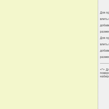
Для п
влить 
добави
разме
Для п
влить 
добави
разме
---------
<*> Д
повер
набира