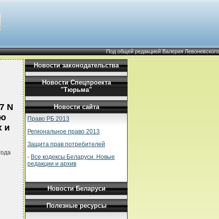
Под общей редакцией Валерия Левоневского
Новости законодательства
Новости Спецпроекта
"Тюрьма"
7 N
Новости сайта
ию
Право РБ 2013
 и
Региональное право 2013
Защита прав потребителей
года
-
Все кодексы Беларуси. Новые
редакции и архив
Новости Беларуси
Полезные ресурсы