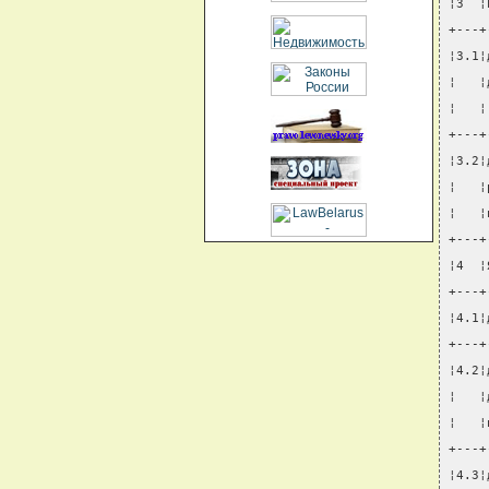
¦3  ¦
+---+
¦3.1¦
¦   ¦
¦   ¦
+---+
¦3.2¦
¦   ¦
¦   ¦
+---+
¦4  ¦
+---+
¦4.1¦
+---+
¦4.2¦
¦   ¦
¦   ¦
+---+
¦4.3¦