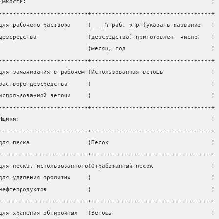
Емкости:                                                      ¦
--------------------------+-----------------------------------+
для рабочего раствора     ¦____% раб. р-р (указать название   ¦
дезсредства               ¦дезсредства) приготовлен: число,   ¦
                          ¦месяц, год                         ¦
--------------------------+-----------------------------------+
для замачивания в рабочем ¦Использованная ветошь              ¦
растворе дезсредства      ¦                                   ¦
использованной ветоши     ¦                                   ¦
--------------------------+-----------------------------------+
Ящики:                                                        ¦
--------------------------+-----------------------------------+
для песка                 ¦Песок                              ¦
--------------------------+-----------------------------------+
для песка, использованного¦Отработанный песок                 ¦
для удаления пролитых     ¦                                   ¦
нефтепродуктов            ¦                                   ¦
--------------------------+-----------------------------------+
для хранения обтирочных   ¦Ветошь                             ¦