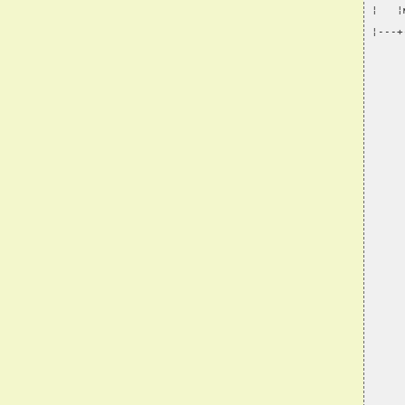
¦   ¦
¦---+