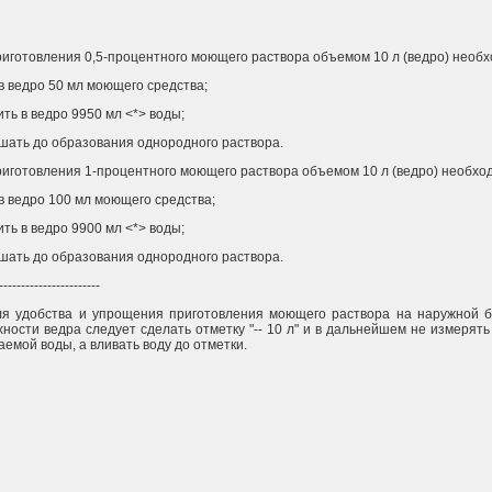
риготовления 0,5-процентного моющего раствора объемом 10 л (ведро) необх
в ведро 50 мл моющего средства;
ть в ведро 9950 мл <*> воды;
шать до образования однородного раствора.
риготовления 1-процентного моющего раствора объемом 10 л (ведро) необхо
в ведро 100 мл моющего средства;
ть в ведро 9900 мл <*> воды;
шать до образования однородного раствора.
-----------------------
ля удобства и упрощения приготовления моющего раствора на наружной б
хности ведра следует сделать отметку "-- 10 л" и в дальнейшем не измерят
емой воды, а вливать воду до отметки.