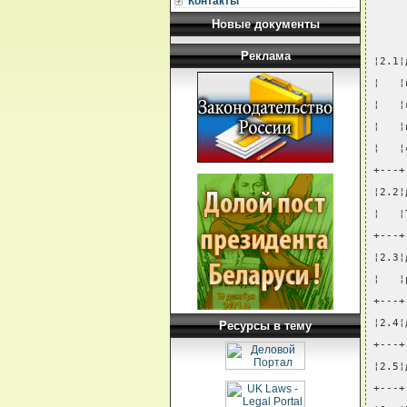
Контакты
Новые документы
Реклама
¦2.1¦
¦   ¦
¦   ¦
¦   ¦
¦   ¦
+---+
¦2.2¦
¦   ¦
+---+
¦2.3¦
¦   ¦
+---+
¦2.4¦
Ресурсы в тему
+---+
¦2.5¦
+---+