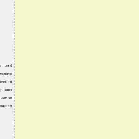
ение 4
печению
еского
органах
ниях по
уациям