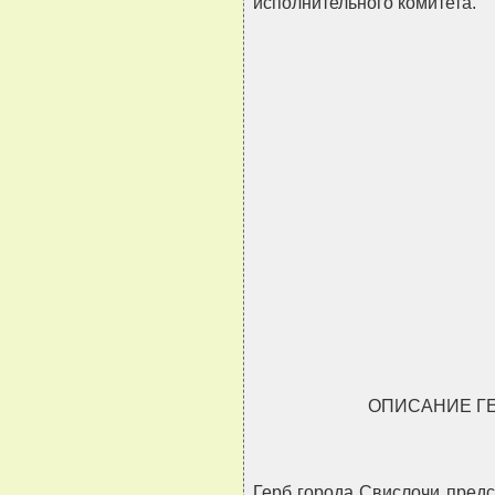
исполнительного комитета.
                               
                               
                               
                               
ОПИСАНИЕ Г
Герб города Свислочи пред