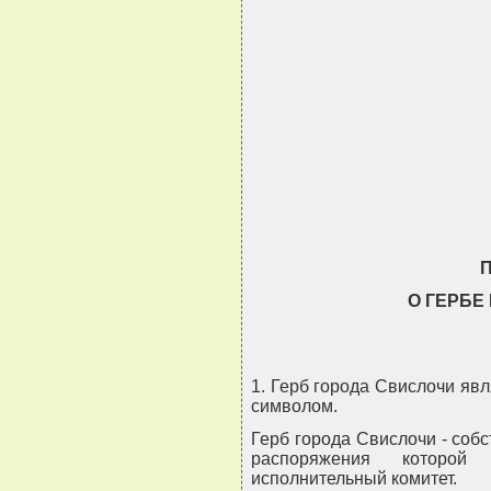
                               
                               
                               
                               
О ГЕРБЕ
1. Герб города Свислочи яв
символом.
Герб города Свислочи - соб
распоряжения которой
исполнительный комитет.