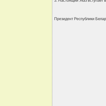
3. Настоящий Указ вступает в
Президент Республики Бел
                               
                               
                               
                               