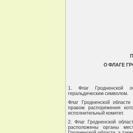
                               
                               
                               
                               
О ФЛАГЕ Г
1. Флаг Гродненской о
геральдическим символом.
Флаг Гродненской области 
правом распоряжения кото
исполнительный комитет.
2. Флаг Гродненской облас
расположены органы мес
Гродненской области, а так