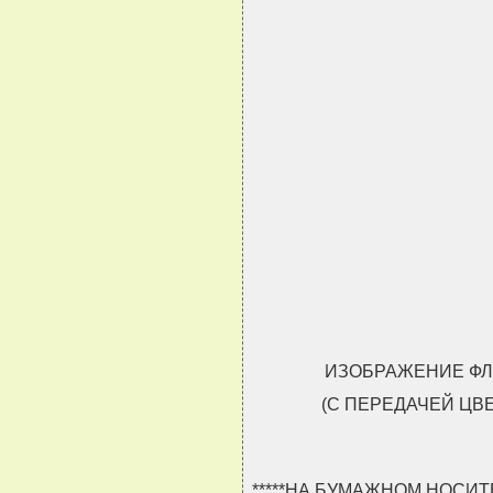
                               
                               
                               
                               
ИЗОБРАЖЕНИЕ ФЛ
(С ПЕРЕДАЧЕЙ ЦВ
*****НА БУМАЖНОМ НОСИ