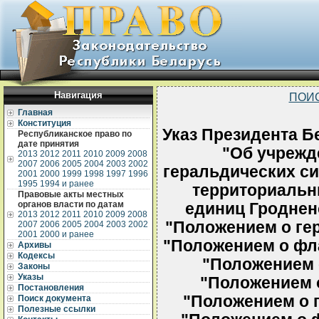
Навигация
ПОИ
Главная
Конституция
Указ Президента Бе
Республиканское право по
дате принятия
"Об учреж
2013
2012
2011
2010
2009
2008
2007
2006
2005
2004
2003
2002
геральдических с
2001
2000
1999
1998
1997
1996
1995
1994 и ранее
территориальн
Правовые акты местных
органов власти по датам
единиц Гродненс
2013
2012
2011
2010
2009
2008
"Положением о гер
2007
2006
2005
2004
2003
2002
2001
2000 и ранее
"Положением о фла
Архивы
Кодексы
"Положением о
Законы
Указы
"Положением о
Постановления
"Положением о г
Поиск документа
Полезные ссылки