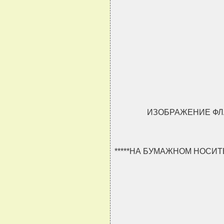
                               
                               
                               
                               
ИЗОБРАЖЕНИЕ ФЛА
*****НА БУМАЖНОМ НОСИ