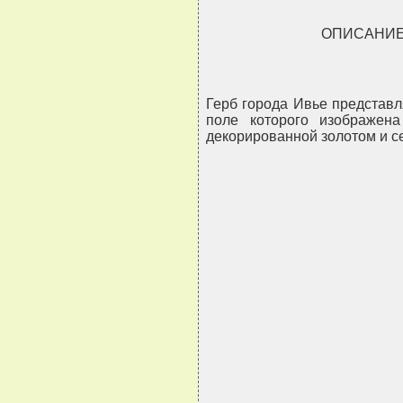
ОПИСАНИЕ
Герб города Ивье представл
поле которого изображен
декорированной золотом и се
                               
                               
                               
                               