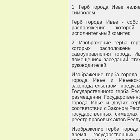
1. Герб города Ивье явля
символом.
Герб города Ивье - собст
распоряжения которой
исполнительный комитет.
2. Изображение герба гор
которых расположены 
самоуправления города И
помещениях заседаний этих
руководителей.
Изображение герба города 
города Ивье и Ивьевско
законодательством предус
Государственного герба Ре
размещении Государственно
города Ивье и других гер
соответствии с Законом Респ
государственных символах
реестр правовых актов Респуб
Изображение герба города
время государственных