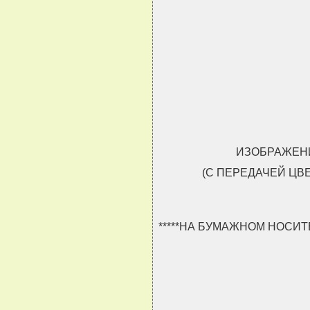
                               
                               
                               
                               
ИЗОБРАЖЕНИ
(С ПЕРЕДАЧЕЙ ЦВ
*****НА БУМАЖНОМ НОСИ