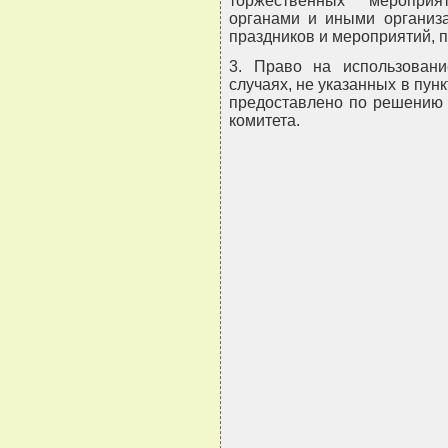
торжественных мероприя
органами и иными организа
праздников и мероприятий, 
3. Право на использован
случаях, не указанных в пун
предоставлено по решению 
комитета.
                               
                               
                               
                               