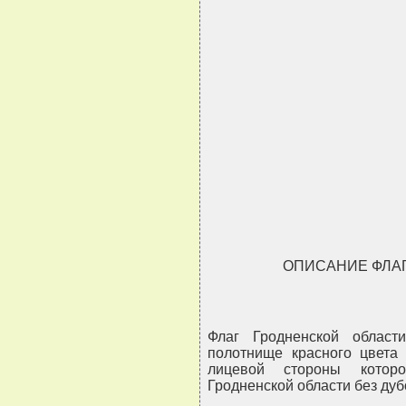
                               
                               
                               
                               
ОПИСАНИЕ ФЛА
Флаг Гродненской област
полотнище красного цвета 
лицевой стороны котор
Гродненской области без ду